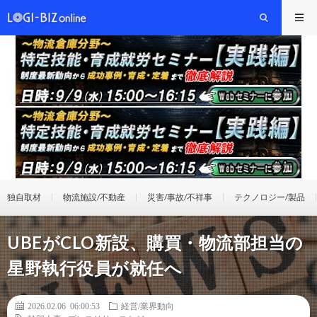
独自取材
物流施設/不動産
災害/事故/不祥事
テクノロジー/製品
UBEがCLO新設、購買・物流部担当の
星野執行役員が就任へ
2026.02.06 06:00:53
経営/業界動向