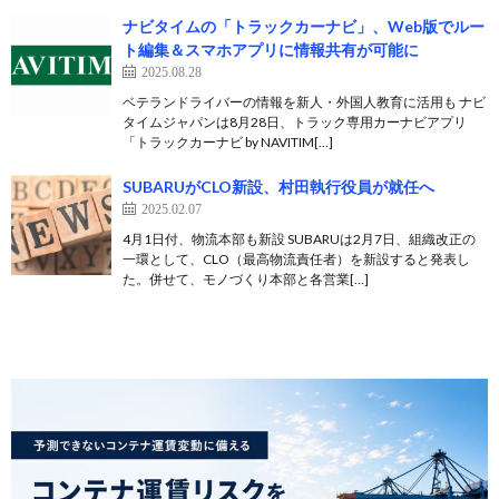
ナビタイムの「トラックカーナビ」、Web版でルー
ト編集＆スマホアプリに情報共有が可能に
2025.08.28
ベテランドライバーの情報を新人・外国人教育に活用も ナビ
タイムジャパンは8月28日、トラック専用カーナビアプリ
「トラックカーナビ by NAVITIM[…]
SUBARUがCLO新設、村田執行役員が就任へ
2025.02.07
4月1日付、物流本部も新設 SUBARUは2月7日、組織改正の
一環として、CLO（最高物流責任者）を新設すると発表し
た。併せて、モノづくり本部と各営業[…]