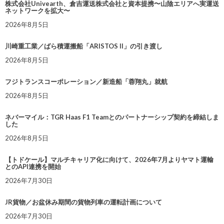
株式会社Univearth、倉吉運送株式会社と資本提携〜山陰エリアへ実運送
ネットワークを拡大〜
2026年8月5日
川崎重工業／ばら積運搬船「ARISTOS II」の引き渡し
2026年8月5日
フジトランスコーポレーション／新造船「蓉翔丸」就航
2026年8月5日
ネバーマイル：TGR Haas F1 Teamとのパートナーシップ契約を締結しま
した
2026年8月5日
【トドケール】マルチキャリア化に向けて、2026年7月よりヤマト運輸
とのAPI連携を開始
2026年7月30日
JR貨物／お盆休み期間の貨物列車の運転計画について
2026年7月30日