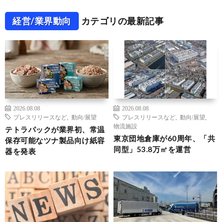
経営/業界動向
カテゴリの最新記事
2026.08.08
2026.08.08
プレスリリースなど
,
動向/展望
プレスリリースなど
,
動向/展望
,
物流施設
テトラパックが業界初、常温
東京団地倉庫が60周年、「共
保存可能なツナ製品向け紙容
同型」53.8万㎡を運営
器を発表