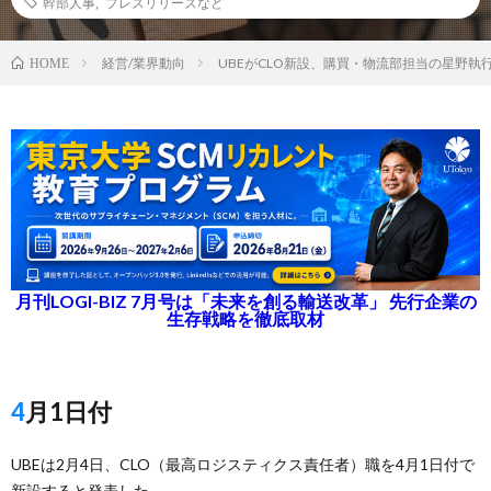
幹部人事
,
プレスリリースなど
経営/業界動向
UBEがCLO新設、購買・物流部担当の星野執
HOME
月刊LOGI-BIZ 7月号は「未来を創る輸送改革」 先行企業の
生存戦略を徹底取材
4月1日付
UBEは2月4日、CLO（最高ロジスティクス責任者）職を4月1日付で
新設すると発表した。