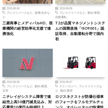
2026.08.08
2026.08.08
プレスリリースなど
,
提携/合弁な
プレスリリースなど
,
動向/展望
,
ど
自動運転
三菱商事とメディパルHD、医
T2が品質マネジメントシステ
療機関の経営効率化支援で連
ムの国際規格「ISO9001」認
携強化
証取得、自動運転分野で国内
初
2026.08.08
2026.08.07
プレスリリースなど
,
動向/展望
,
テクノロジー
,
プレスリリースな
災害
ど
,
動向/展望
ニチレイがシステム障害で連
ロジスネクストが防爆仕様車
結売上高50億円減見込み、対
のフォークをフルモデルチェ
応費用10億円を特損計上
ンジ、オペレーターの快適性