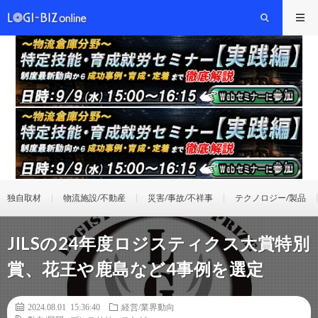
独自取材
物流施設/不動産
災害/事故/不祥事
テクノロジー/製品
JILSの24年度ロジスティクス大賞特別
賞、花王や鹿島など4事例を選定
2024.08.01 15:36:40
経営/業界動向