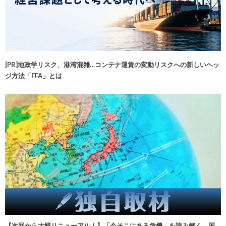
[PR]地政学リスク、港湾混雑…コンテナ運賃の変動リスクへの新しいヘッ
ジ方法「FFA」とは
【次回から大幅リニューアル！】「今そこにある危機」を読み解く 国