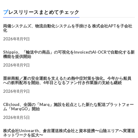
プレスリリースまとめてチェック
両備システムズ、物流自動化システムを手掛ける 株式会社APTを子会社
化
2026年8月9日
Shippio、「輸送中の商品」の可視化をInvoiceのAI-OCRで自動化する新
機能を提供開始
2026年8月9日
栗林商船／夏の安全運航を支えるため熱中症対策を強化。今年から船員
への飲料配布を開始、4年目となるファン付き作業服の支給も継続
2026年8月9日
CBcloud、全国の「Marq」施設を起点とした新たな配送プラットフォー
ム「MarqGO」開始
2026年8月5日
株式会社Univearth、倉吉運送株式会社と資本提携〜山陰エリアへ実運送
ネットワークを拡大〜