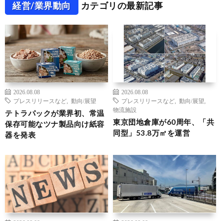
経営/業界動向
カテゴリの最新記事
2026.08.08
2026.08.08
プレスリリースなど
,
動向/展望
プレスリリースなど
,
動向/展望
,
物流施設
テトラパックが業界初、常温
東京団地倉庫が60周年、「共
保存可能なツナ製品向け紙容
同型」53.8万㎡を運営
器を発表