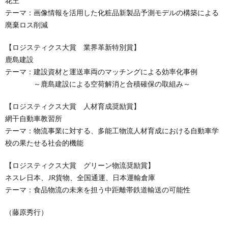
花王
テーマ：画像情報を活用した化粧品新製品予測モデルの構築による
廃棄ロス削減
【ロジスティクス大賞 業界革新特別賞】
鹿島建設
テーマ：建設資材と運送車両のマッチングによる効率化事例
～鹿島建設による空荷解消と合積確保の取組み～
【ロジスティクス大賞 人材育成奨励賞】
網干自動車教習所
テーマ：物流事業に対する、多能工物流人材育成における自動車学
校の果たせる社会的機能
【ロジスティクス大賞 グリーン物流奨励賞】
ネスレ日本、JR貨物、全国通運、日本運輸倉庫
テーマ：食品物流の未来を担う中距離帯鉄道輸送の可能性
（藤原秀行）