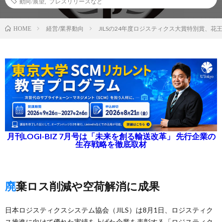
動向/展望
,
プレスリリースなど
経営/業界動向
JILSの24年度ロジスティクス大賞特別賞、花
HOME
月刊LOGI-BIZ 7月号は「未来を創る輸送改革」 先行企業の
生存戦略を徹底取材
廃棄ロス削減や空荷解消に成果
日本ロジスティクスシステム協会（JILS）は8月1日、ロジスティク
ス推進に向けて優れた実績を上げた企業を表彰する「ロジスティク