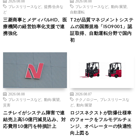
2026.08.08
2026.08.08
プレスリリースなど
,
提携/合弁な
プレスリリースなど
,
動向/展望
,
ど
自動運転
三菱商事とメディパルHD、医
T2が品質マネジメントシステ
療機関の経営効率化支援で連
ムの国際規格「ISO9001」認
携強化
証取得、自動運転分野で国内
初
2026.08.08
2026.08.07
プレスリリースなど
,
動向/展望
,
テクノロジー
,
プレスリリースな
災害
ど
,
動向/展望
ニチレイがシステム障害で連
ロジスネクストが防爆仕様車
結売上高50億円減見込み、対
のフォークをフルモデルチェ
応費用10億円を特損計上
ンジ、オペレーターの快適性
向上図る