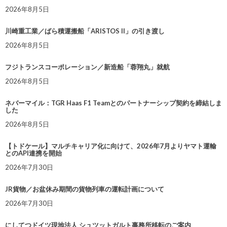
2026年8月5日
川崎重工業／ばら積運搬船「ARISTOS II」の引き渡し
2026年8月5日
フジトランスコーポレーション／新造船「蓉翔丸」就航
2026年8月5日
ネバーマイル：TGR Haas F1 Teamとのパートナーシップ契約を締結しま
した
2026年8月5日
【トドケール】マルチキャリア化に向けて、2026年7月よりヤマト運輸
とのAPI連携を開始
2026年7月30日
JR貨物／お盆休み期間の貨物列車の運転計画について
2026年7月30日
にしてつドイツ現地法人 シュツットガルト事務所移転のご案内