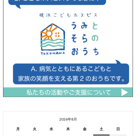
2026年8月
月
火
水
木
金
土
日