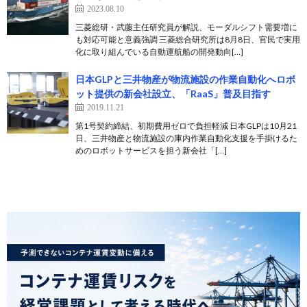
2023.08.10
三菱総研・武藤主任研究員が解説、モーダルシフト需要増に
も対応可能と意義強調 三菱総合研究所は8月8日、官民で実用
化に取り組んでいる自動運航船の開発動向[…]
日本GLPと三井物産が物流施設の作業自動化へロボ
ット提供の新会社設立、「RaaS」普及目指す
2019.11.21
第1号契約締結、初期費用ゼロで負担軽減 日本GLPは10月21
日、三井物産と物流施設の庫内作業自動化支援を手掛けるた
めのロボットサービスを担う新会社「[…]