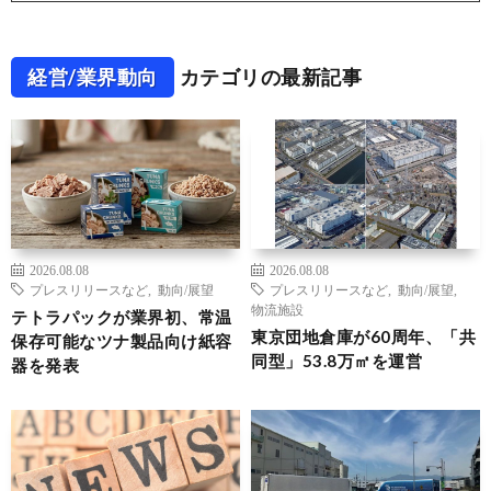
経営/業界動向
カテゴリの最新記事
2026.08.08
2026.08.08
プレスリリースなど
,
動向/展望
プレスリリースなど
,
動向/展望
,
物流施設
テトラパックが業界初、常温
東京団地倉庫が60周年、「共
保存可能なツナ製品向け紙容
同型」53.8万㎡を運営
器を発表