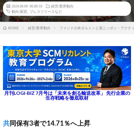
2024.08.09 06:00:10
経営/業界動向
動向/展望
,
プレスリリースなど
経営/業界動向
ファンドの米ダルトンと英ニッポン・アクテ
HOME
月刊LOGI-BIZ 7月号は「未来を創る輸送改革」 先行企業の
生存戦略を徹底取材
共同保有3者で14.71％へ上昇