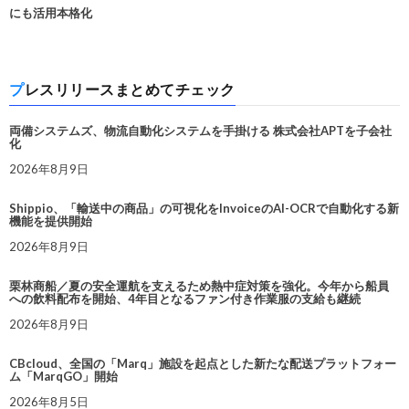
にも活用本格化
プレスリリースまとめてチェック
両備システムズ、物流自動化システムを手掛ける 株式会社APTを子会社
化
2026年8月9日
Shippio、「輸送中の商品」の可視化をInvoiceのAI-OCRで自動化する新
機能を提供開始
2026年8月9日
栗林商船／夏の安全運航を支えるため熱中症対策を強化。今年から船員
への飲料配布を開始、4年目となるファン付き作業服の支給も継続
2026年8月9日
CBcloud、全国の「Marq」施設を起点とした新たな配送プラットフォー
ム「MarqGO」開始
2026年8月5日