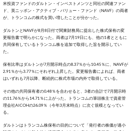
米投資ファンドのダルトン・インベストメンツと同社の関連ファン
ド、英ニッポン・アクティブ・バリュー・ファンド（NAVF）の両者
が、トランコムの株式を買い増したことが分かった。
ダルトンとNAVFが8月8日付で関東財務局に提出した株式保有の変
更報告書で明らかになった。両者は7月19日にも、他の1者とともに
共同保有しているトランコム株を追加で取得した旨を開示してい
た。
保有比率はダルトンが7月開示時点の8.37％から10.45％に、NAVFが
2.91％から3.77％にそれぞれ上昇した。変更報告書によれば、両者
はいずれも7月以降、断続的に株式市場の内外で取得している。
その他の共同保有者の0.48％を合わせると、3者の合計で7月開示時
の11.76％から14.71％に上がった。トランコムの筆頭株主で資産管
理会社AICOHの26.09％（今年3月末時点）に次ぐ規模となってい
る。
ダルトンはトランコム株保有の目的について「発行者の株価が過小