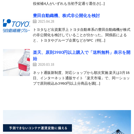
役候補4人がいずれも当初予定通り選任さ[…]
豊田自動織機、株式非公開化を検討
2025.04.28
トヨタなど出資案浮上 トヨタ自動車系の豊田自動織機が株式
の非公開化を検討していることが分かった。 関係筋による
と、トヨタやグループ企業などがSPC（特[…]
楽天、原則3980円以上購入で「送料無料」表示を開
始
2020.03.18
ネット通販新制度、対応ショップから順次実施 楽天は3月18
日、インターネット通販サイト「楽天市場」で、同一ショッ
プで原則税込み3980円以上分商品を購[…]