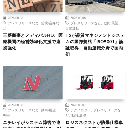
2026.08.08
2026.08.08
プレスリリースなど
,
提携/合弁な
プレスリリースなど
,
動向/展望
,
ど
自動運転
三菱商事とメディパルHD、医
T2が品質マネジメントシステ
療機関の経営効率化支援で連
ムの国際規格「ISO9001」認
携強化
証取得、自動運転分野で国内
初
2026.08.08
2026.08.07
プレスリリースなど
,
動向/展望
,
テクノロジー
,
プレスリリースな
災害
ど
,
動向/展望
ニチレイがシステム障害で連
ロジスネクストが防爆仕様車