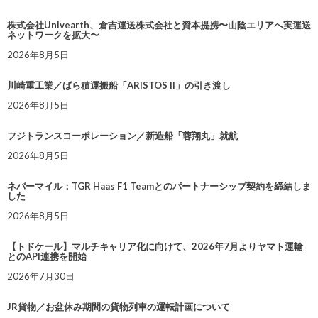
株式会社Univearth、倉吉運送株式会社と資本提携〜山陰エリアへ実運送
ネットワークを拡大〜
2026年8月5日
川崎重工業／ばら積運搬船「ARISTOS II」の引き渡し
2026年8月5日
フジトランスコーポレーション／新造船「蓉翔丸」就航
2026年8月5日
ネバーマイル：TGR Haas F1 Teamとのパートナーシップ契約を締結しま
した
2026年8月5日
【トドケール】マルチキャリア化に向けて、2026年7月よりヤマト運輸
とのAPI連携を開始
2026年7月30日
JR貨物／お盆休み期間の貨物列車の運転計画について