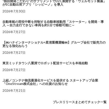
“独自開発こだわり”のサプリメントでD2C展開する「ウェルモット製薬」
がEC自動出荷アプリ「シッピーノ」を導入
2026年7月30日
自動車船の荷役中断を抑制する自動車移動用「スケーター」を開発・導
入 ～自力走行できない車両を約5分で移動可能に～
2026年7月27日
【㈱ハナインターナショナル×星清重機運輸㈱】グループ会社で販売力の
更なる強化ねらう
2026年7月27日
東京ミッドタウン八重洲でロボット配送サービスを本格始動
2026年7月27日
上組／コンテナ物流最適化サービスを提供する スタートアップ企業
「OneStream株式会社」への出資のお知らせ
2026年7月21日
プレスリリースまとめてチェック一覧