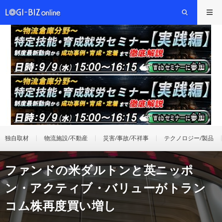
独自取材
物流施設/不動産
災害/事故/不祥事
テクノロジー/製品
ファンドの米ダルトンと英ニッポ
ン・アクティブ・バリューがトラン
コム株再度買い増し