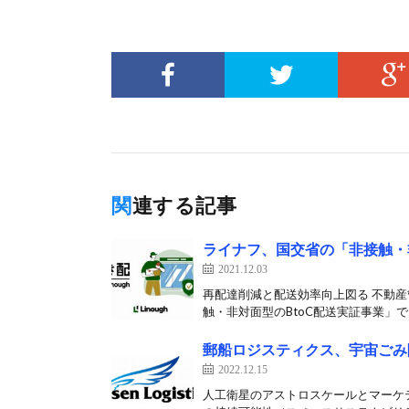
関連する記事
ライナフ、国交省の「非接触・
2021.12.03
再配達削減と配送効率向上図る 不動産
触・非対面型のBtoC配送実証事業」で
郵船ロジスティクス、宇宙ごみ
2022.12.15
人工衛星のアストロスケールとマーケテ