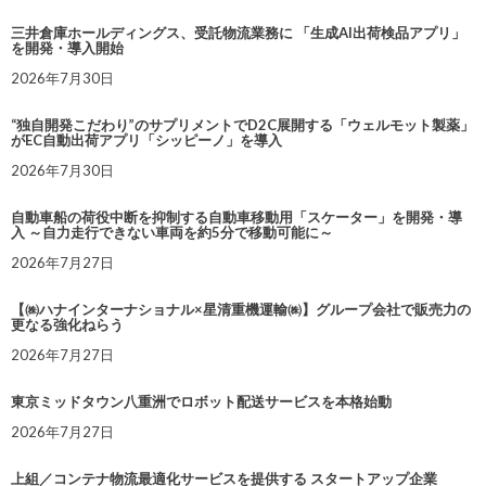
三井倉庫ホールディングス、受託物流業務に 「生成AI出荷検品アプリ」
を開発・導入開始
2026年7月30日
“独自開発こだわり”のサプリメントでD2C展開する「ウェルモット製薬」
がEC自動出荷アプリ「シッピーノ」を導入
2026年7月30日
自動車船の荷役中断を抑制する自動車移動用「スケーター」を開発・導
入 ～自力走行できない車両を約5分で移動可能に～
2026年7月27日
【㈱ハナインターナショナル×星清重機運輸㈱】グループ会社で販売力の
更なる強化ねらう
2026年7月27日
東京ミッドタウン八重洲でロボット配送サービスを本格始動
2026年7月27日
上組／コンテナ物流最適化サービスを提供する スタートアップ企業