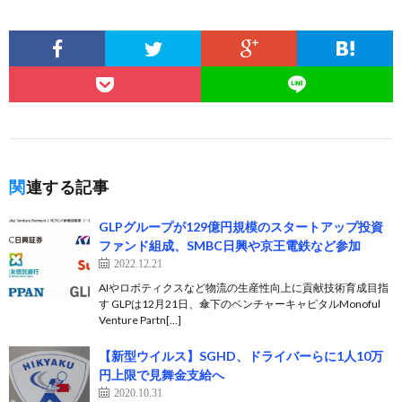
関連する記事
GLPグループが129億円規模のスタートアップ投資
ファンド組成、SMBC日興や京王電鉄など参加
2022.12.21
AIやロボティクスなど物流の生産性向上に貢献技術育成目指
す GLPは12月21日、傘下のベンチャーキャピタルMonoful
Venture Partn[…]
【新型ウイルス】SGHD、ドライバーらに1人10万
円上限で見舞金支給へ
2020.10.31