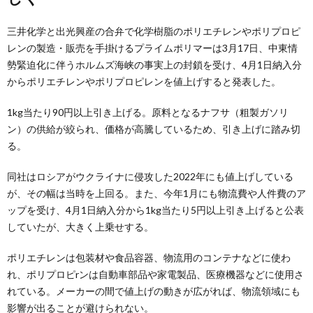
三井化学と出光興産の合弁で化学樹脂のポリエチレンやポリプロピ
レンの製造・販売を手掛けるプライムポリマーは3月17日、中東情
勢緊迫化に伴うホルムズ海峡の事実上の封鎖を受け、4月1日納入分
からポリエチレンやポリプロピレンを値上げすると発表した。
1kg当たり90円以上引き上げる。原料となるナフサ（粗製ガソリ
ン）の供給が絞られ、価格が高騰しているため、引き上げに踏み切
る。
同社はロシアがウクライナに侵攻した2022年にも値上げしている
が、その幅は当時を上回る。また、今年1月にも物流費や人件費のア
ップを受け、4月1日納入分から1kg当たり5円以上引き上げると公表
していたが、大きく上乗せする。
ポリエチレンは包装材や食品容器、物流用のコンテナなどに使わ
れ、ポリプロピrンは自動車部品や家電製品、医療機器などに使用さ
れている。メーカーの間で値上げの動きが広がれば、物流領域にも
影響が出ることが避けられない。