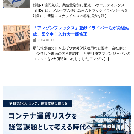
総額60億円規模、業務量増加に配慮 SGホールディングス
（HD）は、グループの佐川急便のトラックドライバーらを
対象に、新型コロナウイルスの感染拡大を踏[…]
「アマゾンフレックス」登録ドライバーらが労組結
成、団交申し入れ★一部修正
2024.01.17
最低報酬額の引き上げや労災保険適用など要求、会社側は
「受領した書面の内容確認中」と説明 ※アマゾンジャパンの
コメントを2カ所追加いたしました アマゾン[…]