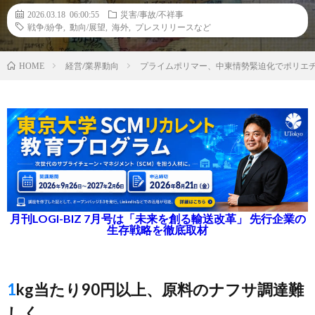
2026.03.18 06:00:55
災害/事故/不祥事
戦争/紛争
,
動向/展望
,
海外
,
プレスリリースなど
経営/業界動向
プライムポリマー、中東情勢緊迫化でポリエ
HOME
月刊LOGI-BIZ 7月号は「未来を創る輸送改革」 先行企業の
生存戦略を徹底取材
1kg当たり90円以上、原料のナフサ調達難
しく