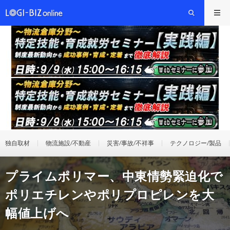
独自取材
物流施設/不動産
災害/事故/不祥事
テクノロジー/製品
プライムポリマー、中東情勢緊迫化で
ポリエチレンやポリプロピレンを大
幅値上げへ