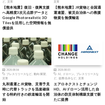
ど
,
災害
災害
【熊本地震】復旧・復興支援
【熊本地震】JR貨物と全国通
へ高精度3次元点群データと
運連盟、被災自治体への救援
Google Photorealistic 3D
物資を無償輸送
Tilesを活用した空間情報を無
償提供
2026.08.04
2026.08.03
プレスリリースなど
,
動向/展望
,
AI
,
ドローン
,
プレスリリースな
災害
ど
,
提携/合弁など
,
災害
丸和通運とJR貨物、災害予見
エアロネクストとチェンジ
時に代替トラックを迅速確保
HD、AIドローン活用した自
する特約付きの鉄道輸送を開
治体の防災体制構築支援で新
始
たに提携