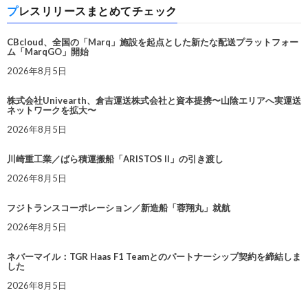
プレスリリースまとめてチェック
CBcloud、全国の「Marq」施設を起点とした新たな配送プラットフォー
ム「MarqGO」開始
2026年8月5日
株式会社Univearth、倉吉運送株式会社と資本提携〜山陰エリアへ実運送
ネットワークを拡大〜
2026年8月5日
川崎重工業／ばら積運搬船「ARISTOS II」の引き渡し
2026年8月5日
フジトランスコーポレーション／新造船「蓉翔丸」就航
2026年8月5日
ネバーマイル：TGR Haas F1 Teamとのパートナーシップ契約を締結しま
した
2026年8月5日