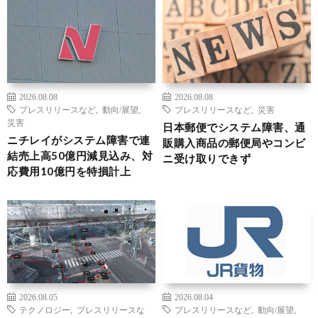
2026.08.08
2026.08.08
プレスリリースなど
,
動向/展望
,
プレスリリースなど
,
災害
災害
日本郵便でシステム障害、通
ニチレイがシステム障害で連
販購入商品の郵便局やコンビ
結売上高50億円減見込み、対
ニ受け取りできず
応費用10億円を特損計上
2026.08.05
2026.08.04
テクノロジー
,
プレスリリースな
プレスリリースなど
,
動向/展望
,