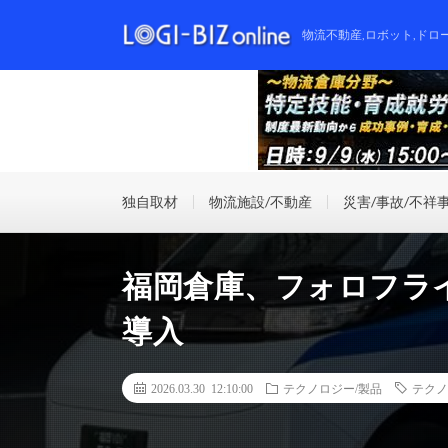
物流不動産,ロボット,ドロ
独自取材
物流施設/不動産
災害/事故/不祥
福岡倉庫、フォロフライ
導入
2026.03.30 12:10:00
テクノロジー/製品
テクノ