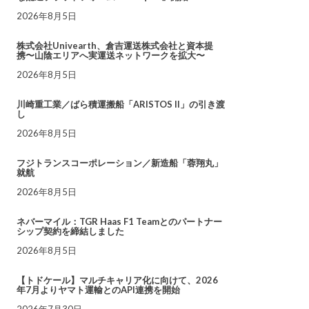
2026年8月5日
株式会社Univearth、倉吉運送株式会社と資本提
携〜山陰エリアへ実運送ネットワークを拡大〜
2026年8月5日
川崎重工業／ばら積運搬船「ARISTOS II」の引き渡
し
2026年8月5日
フジトランスコーポレーション／新造船「蓉翔丸」
就航
2026年8月5日
ネバーマイル：TGR Haas F1 Teamとのパートナー
シップ契約を締結しました
2026年8月5日
【トドケール】マルチキャリア化に向けて、2026
年7月よりヤマト運輸とのAPI連携を開始
2026年7月30日