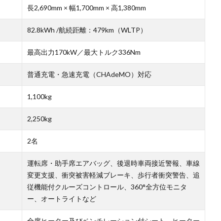
長2,690mm × 幅1,700mm × 高1,380mm
82.8kWh /航続距離：479km（WLTP）
最高出力170kW／最大トルク336Nm
普通充電・急速充電（CHAdeMO）対応
1,100kg
2,250kg
2名
運転席・助手席エアバッグ、後退時車両接近警報、車線
変更支援、衝突被害軽減ブレーキ、歩行者衝突警告、追
従機能付クルーズコントロール、360°全方位モニタ
ー、オートライトなど
全席ヒーター及びベンチレーション付シート、ヒーター