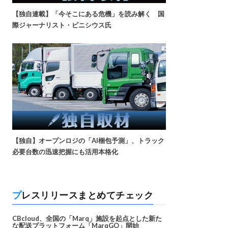
【独自連載】「今そこにある危機」を読み解く 国
際ジャーナリスト・ビニシウス氏
【独自】オープンロジの「AI梱包予測」、トラック
必要台数の迅速把握にも活用本格化
プレスリリースまとめてチェック
CBcloud、全国の「Marq」施設を起点とした新た
な配送プラットフォーム「MarqGO」開始