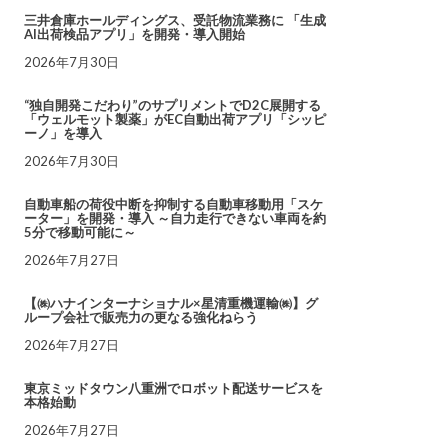
三井倉庫ホールディングス、受託物流業務に 「生成
AI出荷検品アプリ」を開発・導入開始
2026年7月30日
“独自開発こだわり”のサプリメントでD2C展開する
「ウェルモット製薬」がEC自動出荷アプリ「シッピ
ーノ」を導入
2026年7月30日
自動車船の荷役中断を抑制する自動車移動用「スケ
ーター」を開発・導入 ～自力走行できない車両を約
5分で移動可能に～
2026年7月27日
【㈱ハナインターナショナル×星清重機運輸㈱】グ
ループ会社で販売力の更なる強化ねらう
2026年7月27日
東京ミッドタウン八重洲でロボット配送サービスを
本格始動
2026年7月27日