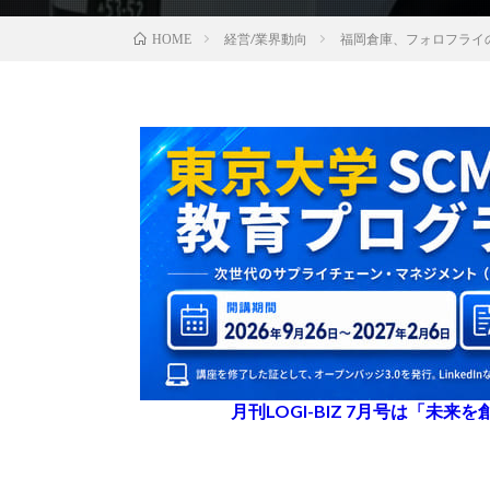
経営/業界動向
福岡倉庫、フォロフライの
HOME
月刊LOGI-BIZ 7月号は「未