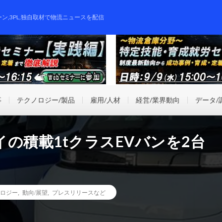
ーン,3PL,独自取材で物流ニュースを配信
事
テクノロジー/製品
雇用/人材
経営/業界動向
データ/
の積載1tクラスEVバンを2台
ロジー
,
動向/展望
,
プレスリリースなど