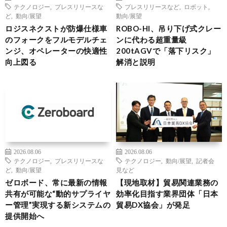
テクノロジー
,
プレスリリースな
プレスリリースなど
,
ロボット
,
ど
,
動向/展望
動向/展望
ロジスネクストが防爆仕様車
ROBO-HI、吊り下げ式クレー
のフォークをフルモデルチェ
ンに代わる超重量級
ンジ、オペレーターの快適性
200tAGVで「落下リスク」
向上図る
解消と説明
2026.08.06
2026.08.06
テクノロジー
,
プレスリリースな
テクノロジー
,
動向/展望
,
記者会
ど
,
動向/展望
見など
ゼロボード、常に最新の情報
【現地取材】貿易関連業務の
共有が可能な“動的サプライヤ
効率化目指す業界団体「日本
ー管理”実現する新システムの
貿易DX協会」が発足
提供開始へ