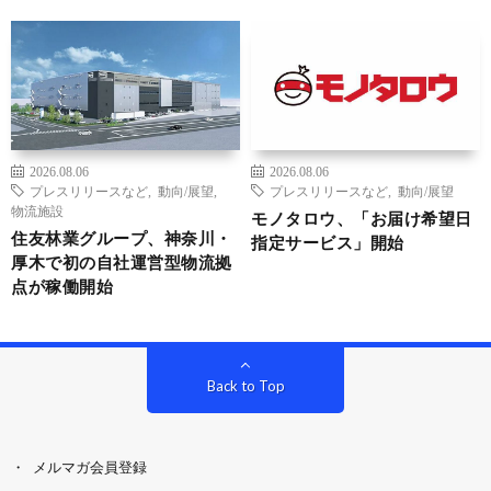
2026.08.06
2026.08.06
プレスリリースなど
,
動向/展望
,
プレスリリースなど
,
動向/展望
物流施設
モノタロウ、「お届け希望日
住友林業グループ、神奈川・
指定サービス」開始
厚木で初の自社運営型物流拠
点が稼働開始
Back to Top
メルマガ会員登録