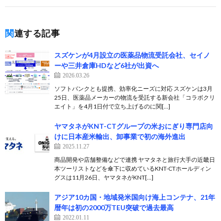
関連する記事
スズケンが4月設立の医薬品物流受託会社、セイノ
ーや三井倉庫HDなど6社が出資へ
2026.03.26
ソフトバンクとも提携、効率化ニーズに対応 スズケンは3月
25日、医薬品メーカーの物流を受託する新会社「コラボクリ
エイト」を4月1日付で立ち上げるのに関[…]
ヤマタネがKNT-CTグループの米おにぎり専門店向
けに日本産米輸出、卸事業で初の海外進出
2025.11.27
商品開発や店舗整備などで連携 ヤマタネと旅行大手の近畿日
本ツーリストなどを傘下に収めているKNT-CTホールディン
グスは11月26日、ヤマタネがKNT[…]
アジア10カ国・地域発米国向け海上コンテナ、21年
暦年は初の2000万TEU突破で過去最高
2022.01.11