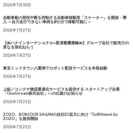
2026年7月30日
自動車船の荷役中断を抑制する自動車移動用「スケーター」を開発・導
入 ～自力走行できない車両を約5分で移動可能に～
2026年7月27日
【㈱ハナインターナショナル×星清重機運輸㈱】グループ会社で販売力の
更なる強化ねらう
2026年7月27日
東京ミッドタウン八重洲でロボット配送サービスを本格始動
2026年7月27日
上組／コンテナ物流最適化サービスを提供する スタートアップ企業
「OneStream株式会社」への出資のお知らせ
2026年7月21日
ZOZO、BONJOUR SAGANの自社EC拡大に向け「Fulfillment by
ZOZO」を提供開始
2026年7月21日