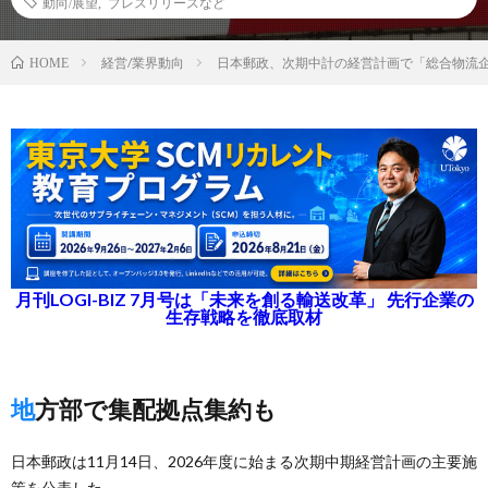
動向/展望
,
プレスリリースなど
経営/業界動向
日本郵政、次期中計の経営計画で「総合物流
HOME
月刊LOGI-BIZ 7月号は「未来を創る輸送改革」 先行企業の
生存戦略を徹底取材
地方部で集配拠点集約も
日本郵政は11月14日、2026年度に始まる次期中期経営計画の主要施
策を公表した。