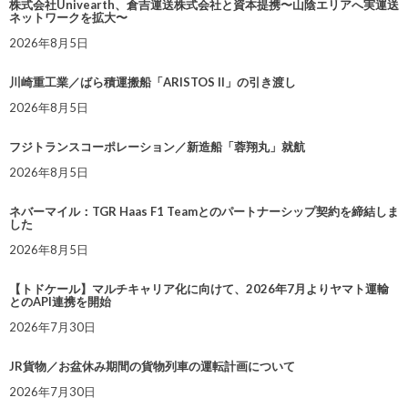
株式会社Univearth、倉吉運送株式会社と資本提携〜山陰エリアへ実運送
ネットワークを拡大〜
2026年8月5日
川崎重工業／ばら積運搬船「ARISTOS II」の引き渡し
2026年8月5日
フジトランスコーポレーション／新造船「蓉翔丸」就航
2026年8月5日
ネバーマイル：TGR Haas F1 Teamとのパートナーシップ契約を締結しま
した
2026年8月5日
【トドケール】マルチキャリア化に向けて、2026年7月よりヤマト運輸
とのAPI連携を開始
2026年7月30日
JR貨物／お盆休み期間の貨物列車の運転計画について
2026年7月30日