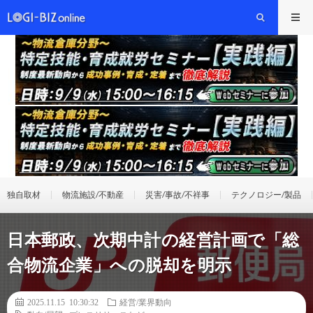
独自取材
物流施設/不動産
災害/事故/不祥事
テクノロジー/製品
日本郵政、次期中計の経営計画で「総
合物流企業」への脱却を明示
2025.11.15 10:30:32
経営/業界動向