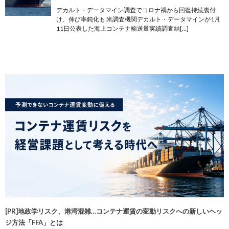
デカルト・データマイン調査でコロナ禍から回復持続裏付
け、伸び率鈍化も 米調査機関デカルト・データマインが1月
11日公表した海上コンテナ輸送量実績調査結[…]
[PR]地政学リスク、港湾混雑…コンテナ運賃の変動リスクへの新しいヘッ
ジ方法「FFA」とは