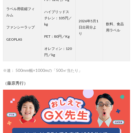
ラベル用収縮フィ
ハイブリッドス
ルム
チレン：105円／
2026年5月1
飲料、食品
kg
ファンシーラップ
日出荷分よ
用ラベル
り
PET：80円／Kg
GEOPLAS
オレフィン：120
円／kg
※連： 500mm幅×1000mの「500㎡当たり」
（藤原秀行）