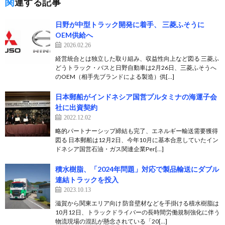
関連する記事
日野が中型トラック開発に着手、 三菱ふそうに
OEM供給へ
2026.02.26
経営統合とは独立した取り組み、収益性向上など図る 三菱ふ
どうトラック・バスと日野自動車は2月26日、三菱ふそうへ
のOEM（相手先ブランドによる製造）供[…]
日本郵船がインドネシア国営プルタミナの海運子会
社に出資契約
2022.12.02
略的パートナーシップ締結も完了、エネルギー輸送需要獲得
図る 日本郵船は12月2日、今年10月に基本合意していたイン
ドネシア国営石油・ガス関連企業Per[…]
積水樹脂、「2024年問題」対応で製品輸送にダブル
連結トラックを投入
2023.10.13
滋賀から関東エリア向け 防音壁材などを手掛ける積水樹脂は
10月12日、トラックドライバーの長時間労働規制強化に伴う
物流現場の混乱が懸念されている「20[…]