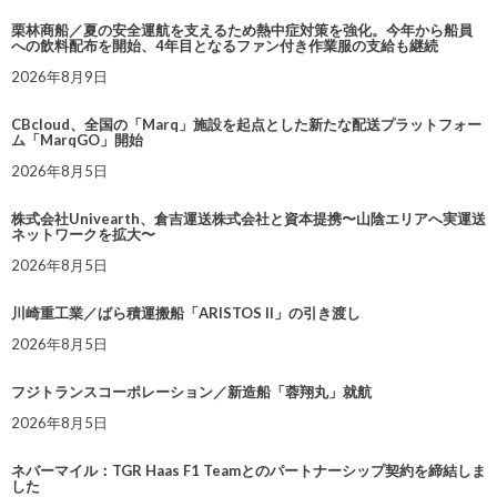
栗林商船／夏の安全運航を支えるため熱中症対策を強化。今年から船員
への飲料配布を開始、4年目となるファン付き作業服の支給も継続
2026年8月9日
CBcloud、全国の「Marq」施設を起点とした新たな配送プラットフォー
ム「MarqGO」開始
2026年8月5日
株式会社Univearth、倉吉運送株式会社と資本提携〜山陰エリアへ実運送
ネットワークを拡大〜
2026年8月5日
川崎重工業／ばら積運搬船「ARISTOS II」の引き渡し
2026年8月5日
フジトランスコーポレーション／新造船「蓉翔丸」就航
2026年8月5日
ネバーマイル：TGR Haas F1 Teamとのパートナーシップ契約を締結しま
した