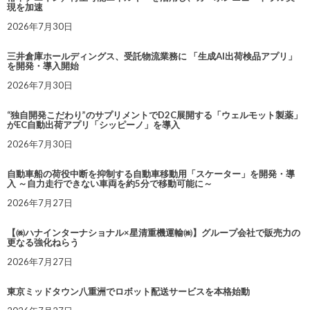
現を加速
2026年7月30日
三井倉庫ホールディングス、受託物流業務に 「生成AI出荷検品アプリ」
を開発・導入開始
2026年7月30日
“独自開発こだわり”のサプリメントでD2C展開する「ウェルモット製薬」
がEC自動出荷アプリ「シッピーノ」を導入
2026年7月30日
自動車船の荷役中断を抑制する自動車移動用「スケーター」を開発・導
入 ～自力走行できない車両を約5分で移動可能に～
2026年7月27日
【㈱ハナインターナショナル×星清重機運輸㈱】グループ会社で販売力の
更なる強化ねらう
2026年7月27日
東京ミッドタウン八重洲でロボット配送サービスを本格始動