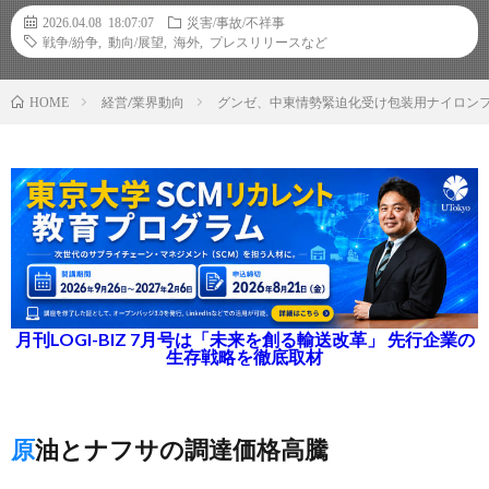
2026.04.08 18:07:07
災害/事故/不祥事
戦争/紛争
,
動向/展望
,
海外
,
プレスリリースなど
経営/業界動向
グンゼ、中東情勢緊迫化受け包装用ナイロン
HOME
月刊LOGI-BIZ 7月号は「未来を創る輸送改革」 先行企業の
生存戦略を徹底取材
原油とナフサの調達価格高騰