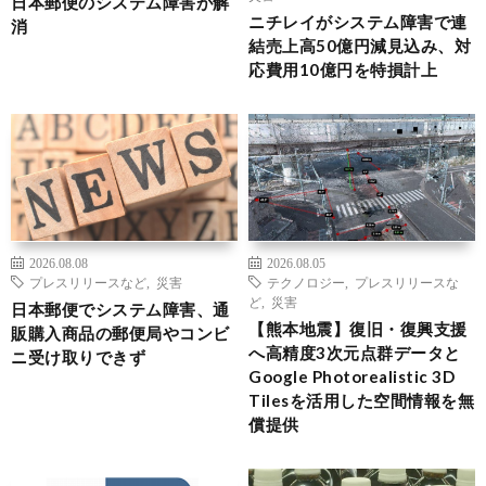
日本郵便のシステム障害が解
ニチレイがシステム障害で連
消
結売上高50億円減見込み、対
応費用10億円を特損計上
2026.08.08
2026.08.05
プレスリリースなど
,
災害
テクノロジー
,
プレスリリースな
ど
,
災害
日本郵便でシステム障害、通
【熊本地震】復旧・復興支援
販購入商品の郵便局やコンビ
へ高精度3次元点群データと
ニ受け取りできず
Google Photorealistic 3D
Tilesを活用した空間情報を無
償提供