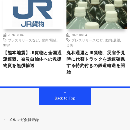
2026.08.04
2026.08.04
プレスリリースなど
,
動向/展望
,
プレスリリースなど
,
動向/展望
,
災害
災害
【熊本地震】JR貨物と全国通
丸和通運とJR貨物、災害予見
運連盟、被災自治体への救援
時に代替トラックを迅速確保
物資を無償輸送
する特約付きの鉄道輸送を開
始
Back to Top
メルマガ会員登録