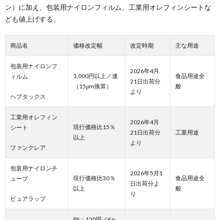
ン）に加え、包装用ナイロンフィルム、工業用オレフィンシートな
ども値上げする。
商品名
価格改定幅
改定時期
主な用途
包装用ナイロンフ
2026年4月
1,000円以上／連
食品用途全
ィルム
21日出荷分
（15μm換算）
般
より
ヘプタックス
工業用オレフィン
2026年4月
現行価格比15％
シート
21日出荷分
工業用途
以上
より
ファンクレア
包装用ナイロンチ
2026年5月1
現行価格比30％
食品用途全
ューブ
日出荷分よ
以上
般
り
ピュアラップ
PS：120円／Kg