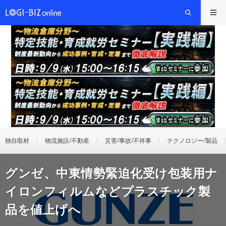
独自取材
物流施設/不動産
災害/事故/不祥事
テクノロジー/製品
グンゼ、中東情勢緊迫化受け包装用ナ
イロンフィルムなどプラスチック製
品を値上げへ