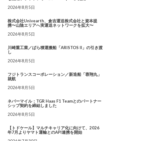
2026年8月5日
株式会社Univearth、倉吉運送株式会社と資本提
携〜山陰エリアへ実運送ネットワークを拡大〜
2026年8月5日
川崎重工業／ばら積運搬船「ARISTOS II」の引き渡
し
2026年8月5日
フジトランスコーポレーション／新造船「蓉翔丸」
就航
2026年8月5日
ネバーマイル：TGR Haas F1 Teamとのパートナー
シップ契約を締結しました
2026年8月5日
【トドケール】マルチキャリア化に向けて、2026
年7月よりヤマト運輸とのAPI連携を開始
2026年7月30日