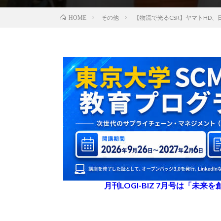
その他
【物流で光るCSR】ヤマトHD
HOME
月刊LOGI-BIZ 7月号は「未