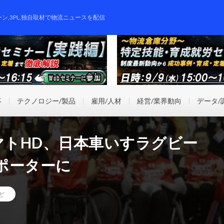
ーン,3PL,独自取材で物流ニュースを配信
事
テクノロジー/製品
雇用/人材
経営/業界動向
データ/
マトHD、日本車いすラグビー
ポーターに
ど