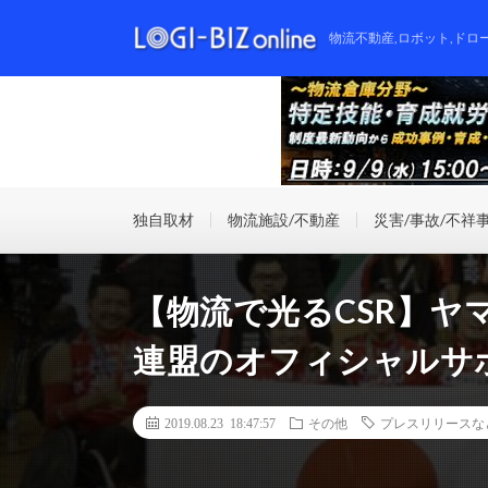
物流不動産,ロボット,ドロ
独自取材
物流施設/不動産
災害/事故/不祥
【物流で光るCSR】ヤ
連盟のオフィシャルサ
2019.08.23 18:47:57
その他
プレスリリースな