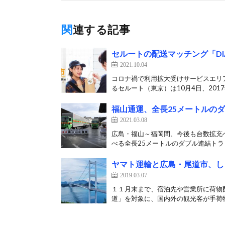
関連する記事
セルートの配送マッチング「D
2021.10.04
コロナ禍で利用拡大受けサービスエリア
るセルート（東京）は10月4日、2017
福山通運、全長25メートルの
2021.03.08
広島・福山～福岡間、今後も台数拡充へ
べる全長25メートルのダブル連結トラッ
ヤマト運輸と広島・尾道市、し
2019.03.07
１１月末まで、宿泊先や営業所に荷物
道」を対象に、国内外の観光客が手荷物