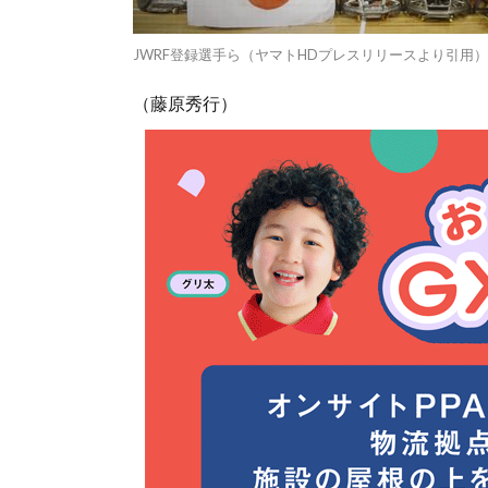
JWRF登録選手ら（ヤマトHDプレスリリースより引用）
（藤原秀行）