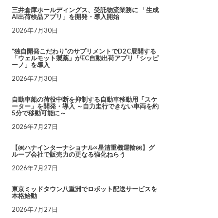
三井倉庫ホールディングス、受託物流業務に 「生成
AI出荷検品アプリ」を開発・導入開始
2026年7月30日
“独自開発こだわり”のサプリメントでD2C展開する
「ウェルモット製薬」がEC自動出荷アプリ「シッピ
ーノ」を導入
2026年7月30日
自動車船の荷役中断を抑制する自動車移動用「スケ
ーター」を開発・導入 ～自力走行できない車両を約
5分で移動可能に～
2026年7月27日
【㈱ハナインターナショナル×星清重機運輸㈱】グ
ループ会社で販売力の更なる強化ねらう
2026年7月27日
東京ミッドタウン八重洲でロボット配送サービスを
本格始動
2026年7月27日