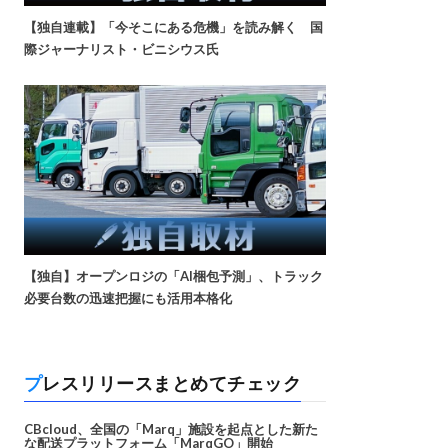
【独自連載】「今そこにある危機」を読み解く 国
際ジャーナリスト・ビニシウス氏
【独自】オープンロジの「AI梱包予測」、トラック
必要台数の迅速把握にも活用本格化
プレスリリースまとめてチェック
CBcloud、全国の「Marq」施設を起点とした新た
な配送プラットフォーム「MarqGO」開始