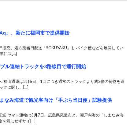
IAq」、新たに福岡市で提供開始
拡充、処方薬当日配送「SOKUYAKU」も バイク便などを展開してい
年にス[…]
ダブル連結トラックを3路線目で運行開始
 福山通運は3月6日、1回につき通常のトラックより約2倍の荷物を運
クに関し、[…]
まなみ海道で観光客向け「手ぶら当日便」試験提供
配送 ヤマト運輸は3月7日、広島県尾道市と、瀬戸内海の「しまなみ海
を気にせずサイ[…]