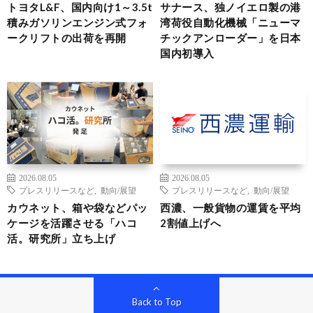
トヨタL&F、国内向け1～3.5t
サナース、独ノイエロ製の港
積みガソリンエンジン式フォ
湾荷役自動化機械「ニューマ
ークリフトの出荷を再開
チックアンローダー」を日本
国内初導入
2026.08.05
2026.08.05
プレスリリースなど
,
動向/展望
プレスリリースなど
,
動向/展望
カウネット、箱や袋などパッ
西濃、一般貨物の運賃を平均
ケージを活躍させる「ハコ
2割値上げへ
活。研究所」立ち上げ
Back to Top