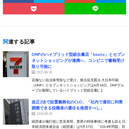
関連する記事
DNPのハイブリッド型総合書店「honto」とセブン
ネットショッピングが連携へ、コンビニで書籍受け
取り可能に
2025.06.16
店舗ない自治体増加など受け、接点拡充図る 大日本印刷
（DNP）とセブンネットショッピングは6月16日、DNPグル
ープが展開しているハイブリッド型総合書[…]
改正2法で設置義務化のCLO、「社内で適切に利害
調整できる役職者の選任を推奨すべし」
2024.09.18
経団連が施行前に意見表明、業界の特殊事情に考慮も訴え 日
本経済団体連合会（経団連）は9月17日、「2024年問題」対