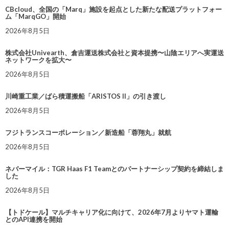
CBcloud、全国の「Marq」施設を起点とした新たな配送プラットフォー
ム「MarqGO」開始
2026年8月5日
株式会社Univearth、倉吉運送株式会社と資本提携〜山陰エリアへ実運送
ネットワークを拡大〜
2026年8月5日
川崎重工業／ばら積運搬船「ARISTOS II」の引き渡し
2026年8月5日
フジトランスコーポレーション／新造船「蓉翔丸」就航
2026年8月5日
ネバーマイル：TGR Haas F1 Teamとのパートナーシップ契約を締結しま
した
2026年8月5日
【トドケール】マルチキャリア化に向けて、2026年7月よりヤマト運輸
とのAPI連携を開始