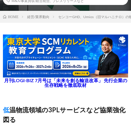
M&A/事業買収/経営統合
,
プレスリリースなど
経営/業界動向
センコーGHD、Umios（旧マルハニチロ）
HOME
月刊LOGI-BIZ 7月号は「未来を創る輸送改革」 先行企業の
生存戦略を徹底取材
低温物流領域の3PLサービスなど協業強化
図る