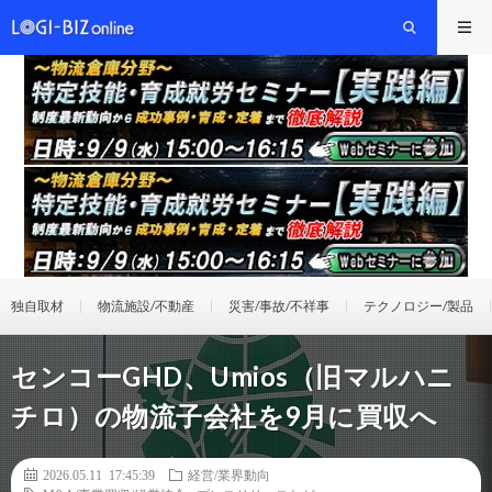
独自取材
物流施設/不動産
災害/事故/不祥事
テクノロジー/製品
センコーGHD、Umios（旧マルハニ
チロ）の物流子会社を9月に買収へ
2026.05.11 17:45:39
経営/業界動向