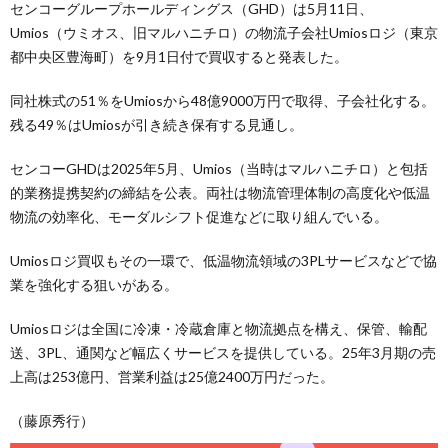
センコーグループホールディングス（GHD）は5月11日、
Umios（ウミオス、旧マルハニチロ）の物流子会社Umiosロジ（東京
都中央区豊海町）を9月1日付で買収すると発表した。
同社株式の51％をUmiosから48億9000万円で取得、子会社化する。
残る49％はUmiosが引き続き保有する見通し。
センコーGHDは2025年5月、Umios（当時はマルハニチロ）と包括
的業務提携契約の締結を公表。両社は物流管理体制の高度化や低温
物流の効率化、モーダルシフト促進などに取り組んでいる。
Umiosロジ買収もその一環で、低温物流領域の3PLサービスなどで協
業を強化する狙いがある。
Umiosロジは全国に冷凍・冷蔵倉庫と物流拠点を構え、保管、輸配
送、3PL、通関など幅広くサービスを提供している。25年3月期の売
上高は253億円、営業利益は25億2400万円だった。
（藤原秀行）