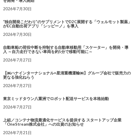
を開発・導入開始
2026年7月30日
“独自開発こだわり”のサプリメントでD2C展開する「ウェルモット製薬」
がEC自動出荷アプリ「シッピーノ」を導入
2026年7月30日
自動車船の荷役中断を抑制する自動車移動用「スケーター」を開発・導
入 ～自力走行できない車両を約5分で移動可能に～
2026年7月27日
【㈱ハナインターナショナル×星清重機運輸㈱】グループ会社で販売力の
更なる強化ねらう
2026年7月27日
東京ミッドタウン八重洲でロボット配送サービスを本格始動
2026年7月27日
上組／コンテナ物流最適化サービスを提供する スタートアップ企業
「OneStream株式会社」への出資のお知らせ
2026年7月21日