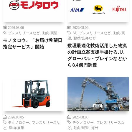
2026.08.06
2026.08.06
プレスリリースなど
,
動向/展望
AI
,
プレスリリースなど
,
動向/展
望
,
提携/合弁など
モノタロウ、「お届け希望日
数理最適化技術活用した物流
指定サービス」開始
の計画立案支援手掛けるJIJ、
グローバル・ブレインなどか
ら8.4億円調達
2026.08.05
2026.08.05
テクノロジー
,
プレスリリースな
テクノロジー
,
プレスリリースな
ど
,
動向/展望
ど
,
動向/展望
,
海外