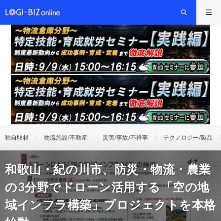
独自取材
物流施設/不動産
災害/事故/不祥事
テクノロジー/製品
和歌山・紀の川市、防災・物流・農業
の3分野でドローン活用する「空の地
域インフラ構築」プロジェクトを本格