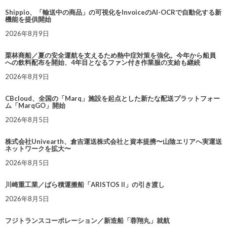
Shippio、「輸送中の商品」の可視化をInvoiceのAI-OCRで自動化する新
機能を提供開始
2026年8月9日
栗林商船／夏の安全運航を支えるため熱中症対策を強化。今年から船員
への飲料配布を開始、4年目となるファン付き作業服の支給も継続
2026年8月9日
CBcloud、全国の「Marq」施設を起点とした新たな配送プラットフォー
ム「MarqGO」開始
2026年8月5日
株式会社Univearth、倉吉運送株式会社と資本提携〜山陰エリアへ実運送
ネットワークを拡大〜
2026年8月5日
川崎重工業／ばら積運搬船「ARISTOS II」の引き渡し
2026年8月5日
フジトランスコーポレーション／新造船「蓉翔丸」就航