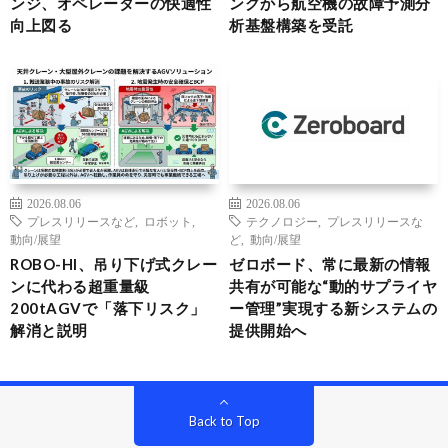
ンジ、オペレーターの快適性
ングから航空機の故障予測分
向上図る
析基盤構築を受託
2026.08.06
2026.08.06
プレスリリースなど
,
ロボット
,
テクノロジー
,
プレスリリースな
動向/展望
ど
,
動向/展望
ROBO-HI、吊り下げ式クレー
ゼロボード、常に最新の情報
ンに代わる超重量級
共有が可能な“動的サプライヤ
200tAGVで「落下リスク」
ー管理”実現する新システムの
解消と説明
提供開始へ
Back to Top