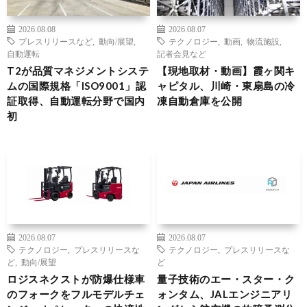
2026.08.08
2026.08.07
プレスリリースなど
,
動向/展望
,
テクノロジー
,
動画
,
物流施設
,
自動運転
記者会見など
T2が品質マネジメントシステ
【現地取材・動画】霞ヶ関キ
ムの国際規格「ISO9001」認
ャピタル、川崎・東扇島の冷
証取得、自動運転分野で国内
凍自動倉庫を公開
初
2026.08.07
2026.08.07
テクノロジー
,
プレスリリースな
テクノロジー
,
プレスリリースな
ど
,
動向/展望
ど
ロジスネクストが防爆仕様車
量子技術のエー・スター・ク
のフォークをフルモデルチェ
ォンタム、JALエンジニアリ