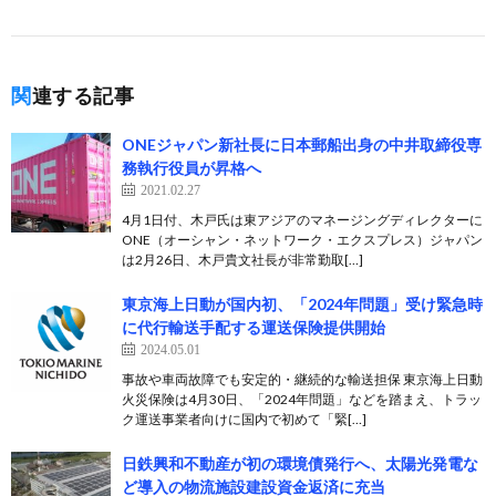
関連する記事
ONEジャパン新社長に日本郵船出身の中井取締役専
務執行役員が昇格へ
2021.02.27
4月1日付、木戸氏は東アジアのマネージングディレクターに
ONE（オーシャン・ネットワーク・エクスプレス）ジャパン
は2月26日、木戸貴文社長が非常勤取[…]
東京海上日動が国内初、「2024年問題」受け緊急時
に代行輸送手配する運送保険提供開始
2024.05.01
事故や車両故障でも安定的・継続的な輸送担保 東京海上日動
火災保険は4月30日、「2024年問題」などを踏まえ、トラッ
ク運送事業者向けに国内で初めて「緊[…]
日鉄興和不動産が初の環境債発行へ、太陽光発電な
ど導入の物流施設建設資金返済に充当