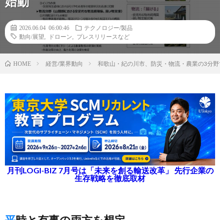
始動
2026.06.04 06:00:46
テクノロジー/製品
動向/展望
,
ドローン
,
プレスリリースなど
経営/業界動向
和歌山・紀の川市、防災・物流・農業の3分
HOME
月刊LOGI-BIZ 7月号は「未来を創る輸送改革」 先行企業の
生存戦略を徹底取材
平時と有事の両方を想定