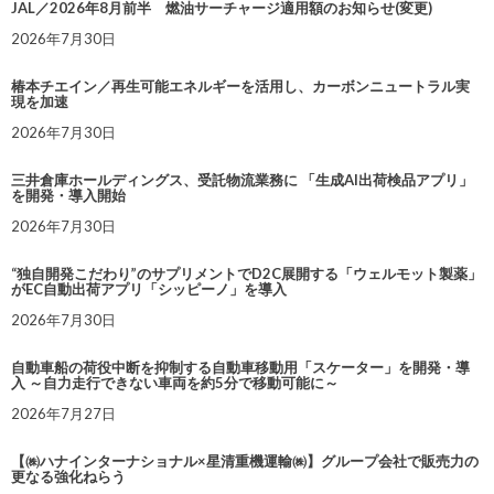
JAL／2026年8月前半 燃油サーチャージ適用額のお知らせ(変更)
2026年7月30日
椿本チエイン／再生可能エネルギーを活用し、カーボンニュートラル実
現を加速
2026年7月30日
三井倉庫ホールディングス、受託物流業務に 「生成AI出荷検品アプリ」
を開発・導入開始
2026年7月30日
“独自開発こだわり”のサプリメントでD2C展開する「ウェルモット製薬」
がEC自動出荷アプリ「シッピーノ」を導入
2026年7月30日
自動車船の荷役中断を抑制する自動車移動用「スケーター」を開発・導
入 ～自力走行できない車両を約5分で移動可能に～
2026年7月27日
【㈱ハナインターナショナル×星清重機運輸㈱】グループ会社で販売力の
更なる強化ねらう