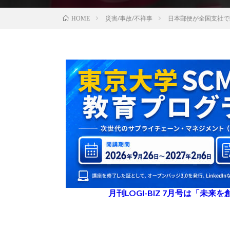
災害/事故/不祥事
日本郵便が全国支社で
HOME
月刊LOGI-BIZ 7月号は「未