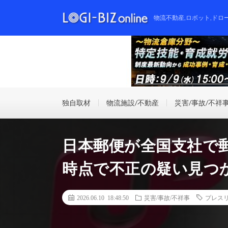
物流不動産,ロボット,ドロ
独自取材
物流施設/不動産
災害/事故/不祥
日本郵便が全国支社で
時点で不正の疑い見つ
2026.06.10 18:48:50
災害/事故/不祥事
プレス