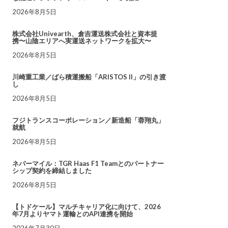
2026年8月5日
株式会社Univearth、倉吉運送株式会社と資本提
携〜山陰エリアへ実運送ネットワークを拡大〜
2026年8月5日
川崎重工業／ばら積運搬船「ARISTOS II」の引き渡
し
2026年8月5日
フジトランスコーポレーション／新造船「蓉翔丸」
就航
2026年8月5日
ネバーマイル：TGR Haas F1 Teamとのパートナー
シップ契約を締結しました
2026年8月5日
【トドケール】マルチキャリア化に向けて、2026
年7月よりヤマト運輸とのAPI連携を開始
2026年7月30日