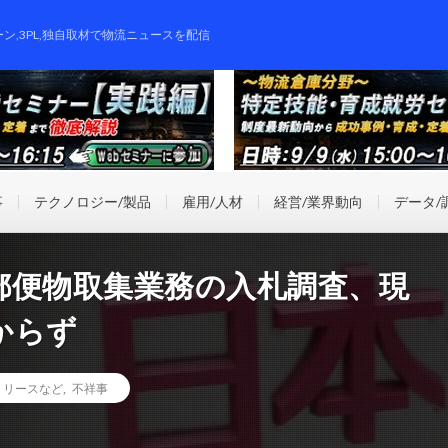
ーン,3PL,独自取材で物流ニュースを配信
事
テクノロジー/製品
雇用/人材
経営/業界動向
データ/
郵便物取集業務の入札調査、現
からず
リリースなど
,
不祥事