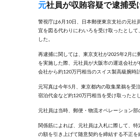
元社員が収賄容疑で逮捕受
警視庁は6月10日、日本郵便東京支社の元社
宜を図る代わりにわいろを受け取ったとして
した。
再逮捕に関しては、東京支社が2025年2月
を実施した際、元社員が大阪市の運送会社が
会社から約120万円相当のスイス製高級腕時
元写真は今年5月、東京都内の取集業鵜を受
宿泊代金など約120万円相当を受け取ったと
元社員は当時、郵便・物流オペレーション部
関係筋によれば、元社員は入札に際して、特
の額を引き上げて随意契約を締結する不正を