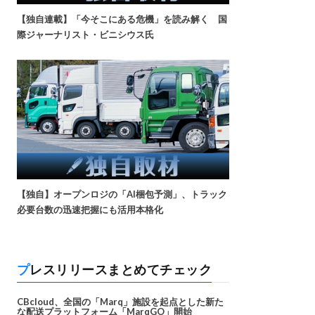
【独自連載】「今そこにある危機」を読み解く 国
際ジャーナリスト・ビニシウス氏
【独自】オープンロジの「AI梱包予測」、トラック
必要台数の迅速把握にも活用本格化
プレスリリースまとめてチェック
CBcloud、全国の「Marq」施設を起点とした新た
な配送プラットフォーム「MarqGO」開始