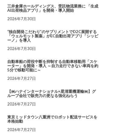
三井倉庫ホールディングス、受託物流業務に 「生成
AI出荷検品アプリ」を開発・導入開始
2026年7月30日
“独自開発こだわり”のサプリメントでD2C展開する
「ウェルモット製薬」がEC自動出荷アプリ「シッピ
ーノ」を導入
2026年7月30日
自動車船の荷役中断を抑制する自動車移動用「スケ
ーター」を開発・導入 ～自力走行できない車両を約
5分で移動可能に～
2026年7月27日
【㈱ハナインターナショナル×星清重機運輸㈱】グ
ループ会社で販売力の更なる強化ねらう
2026年7月27日
東京ミッドタウン八重洲でロボット配送サービスを
本格始動
2026年7月27日