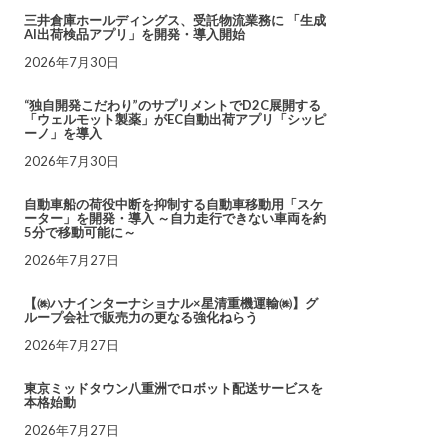
三井倉庫ホールディングス、受託物流業務に 「生成
AI出荷検品アプリ」を開発・導入開始
2026年7月30日
“独自開発こだわり”のサプリメントでD2C展開する
「ウェルモット製薬」がEC自動出荷アプリ「シッピ
ーノ」を導入
2026年7月30日
自動車船の荷役中断を抑制する自動車移動用「スケ
ーター」を開発・導入 ～自力走行できない車両を約
5分で移動可能に～
2026年7月27日
【㈱ハナインターナショナル×星清重機運輸㈱】グ
ループ会社で販売力の更なる強化ねらう
2026年7月27日
東京ミッドタウン八重洲でロボット配送サービスを
本格始動
2026年7月27日