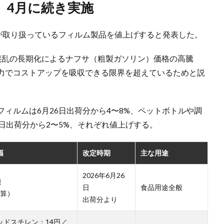
、4月に続き実施
ーが取り扱っているフィルム製品を値上げすると発表した。
混乱の長期化によるナフサ（粗製ガソリン）価格の高騰
力でコストアップを吸収できる限界を超えているためと説
ィルムは6月26日出荷分から4〜8%、ペットボトルや調
日出荷分から2〜5%、それぞれ値上げする。
幅
改定時期
主な用途
2026年6月26
連
日
食品用途全般
換算）
出荷分より
ッドスチレン：14円／