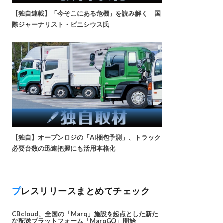
【独自連載】「今そこにある危機」を読み解く 国
際ジャーナリスト・ビニシウス氏
【独自】オープンロジの「AI梱包予測」、トラック
必要台数の迅速把握にも活用本格化
プレスリリースまとめてチェック
CBcloud、全国の「Marq」施設を起点とした新た
な配送プラットフォーム「MarqGO」開始