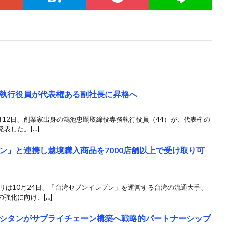
執行役員が代表権ある副社長に昇格へ
2月12日、創業家出身の鴻池忠嗣取締役専務執行役員（44）が、代表権の
表した。[…]
ン」と連携し越境購入商品を7000店舗以上で受け取り可
リは10月24日、「台湾セブンイレブン」を運営する台湾の流通大手、
強化に向け、[…]
シタンがサプライチェーン構築へ戦略的パートナーシップ