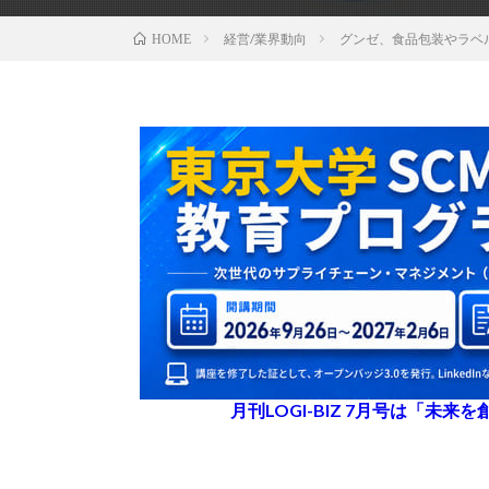
経営/業界動向
グンゼ、食品包装やラベ
HOME
月刊LOGI-BIZ 7月号は「未