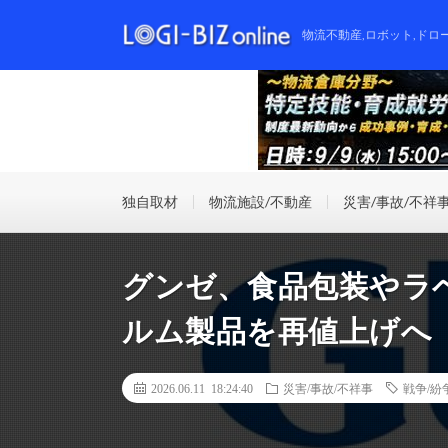
物流不動産,ロボット,ドロ
独自取材
物流施設/不動産
災害/事故/不祥
グンゼ、食品包装やラ
ルム製品を再値上げへ
2026.06.11 18:24:40
災害/事故/不祥事
戦争/紛