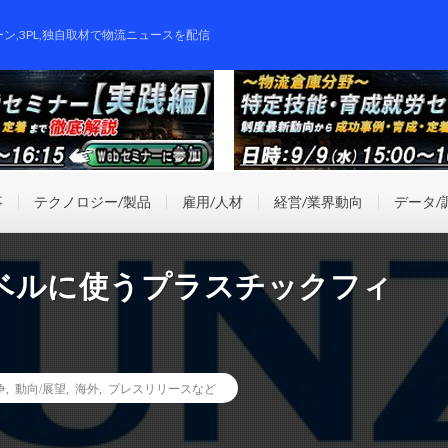
ーン,3PL,独自取材で物流ニュースを配信
事
テクノロジー/製品
雇用/人材
経営/業界動向
データ/
ベルに使うプラスチックフィ
争
,
動向/展望
,
海外
,
プレスリリースなど