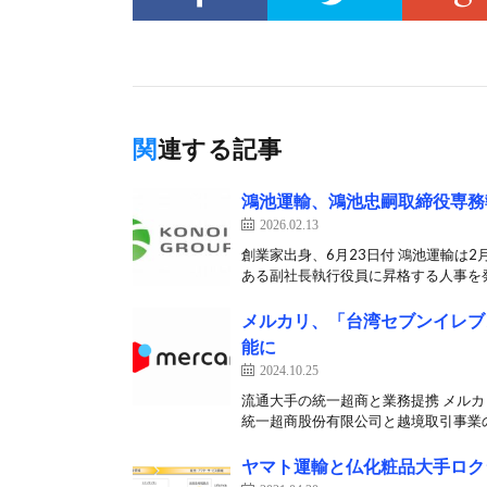
関連する記事
鴻池運輸、鴻池忠嗣取締役専務
2026.02.13
創業家出身、6月23日付 鴻池運輸は
ある副社長執行役員に昇格する人事を発
メルカリ、「台湾セブンイレブ
能に
2024.10.25
流通大手の統一超商と業務提携 メルカ
統一超商股份有限公司と越境取引事業の
ヤマト運輸と仏化粧品大手ロク