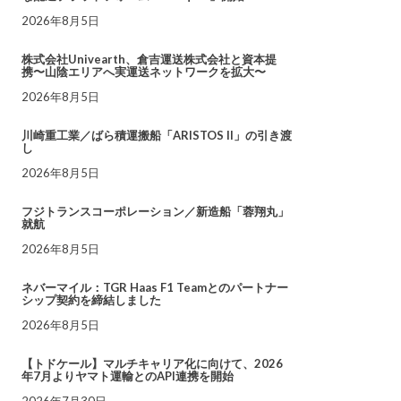
2026年8月5日
株式会社Univearth、倉吉運送株式会社と資本提
携〜山陰エリアへ実運送ネットワークを拡大〜
2026年8月5日
川崎重工業／ばら積運搬船「ARISTOS II」の引き渡
し
2026年8月5日
フジトランスコーポレーション／新造船「蓉翔丸」
就航
2026年8月5日
ネバーマイル：TGR Haas F1 Teamとのパートナー
シップ契約を締結しました
2026年8月5日
【トドケール】マルチキャリア化に向けて、2026
年7月よりヤマト運輸とのAPI連携を開始
2026年7月30日