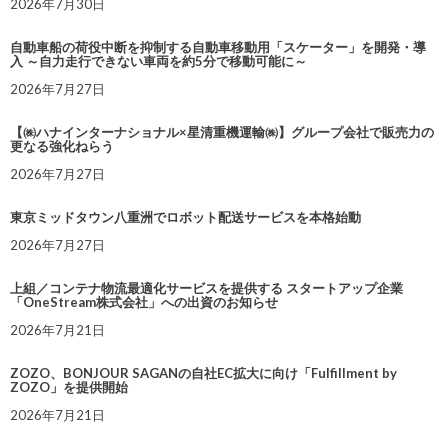
2026年7月30日
自動車船の荷役中断を抑制する自動車移動用「スケーター」を開発・導
入 ～自力走行できない車両を約5分で移動可能に～
2026年7月27日
【㈱ハナインターナショナル×星清重機運輸㈱】グループ会社で販売力の
更なる強化ねらう
2026年7月27日
東京ミッドタウン八重洲でロボット配送サービスを本格始動
2026年7月27日
上組／コンテナ物流最適化サービスを提供する スタートアップ企業
「OneStream株式会社」への出資のお知らせ
2026年7月21日
ZOZO、BONJOUR SAGANの自社EC拡大に向け「Fulfillment by
ZOZO」を提供開始
2026年7月21日