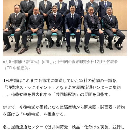
6月8日開催の設立式に参加した中部圏の青果卸売会社12社の代表者
（TFL中部提供）
TFL中部はこれまで各市場に輸送していた12社の荷物の一部を、
「消費地ストックポイント」となる名古屋西流通センターに集約
し、積載効率を最大化する「共同輸配送」の展開を目指す。
併せて、今後輸送が困難となる遠隔産地から関東圏・関西圏へ荷物
を届ける「中継輸送」を推進する。
名古屋西流通センターでは共同荷受・検品・仕分けを実施。並行し