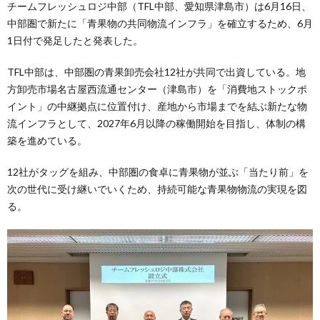
チームフレッシュロジ中部（TFL中部、愛知県津島市）は6月16日、
中部圏で新たに「青果物の共同物流インフラ」を確立するため、6月
1日付で発足したと発表した。
TFL中部は、中部圏の青果卸売会社12社が共同で出資している。地
方卸売市場名古屋西流通センター（津島市）を「消費地ストックポ
イント」の中継拠点に位置付け、産地から市場までを結ぶ新たな物
流インフラとして、2027年6月以降の稼働開始を目指し、体制の構
築を進めている。
12社がタッグを組み、中部圏の食卓に青果物が並ぶ「当たり前」を
次の世代に受け継いでいくため、持続可能な青果物物流の実現を図
る。