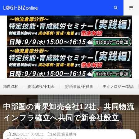
独自取材
物流施設/不動産
災害/事故/不祥事
テクノロジー/製品
中部圏の青果卸売会社12社、共同物流
インフラ確立へ共同で新会社設立
2026.06.17 06:00:11
経営/業界動向