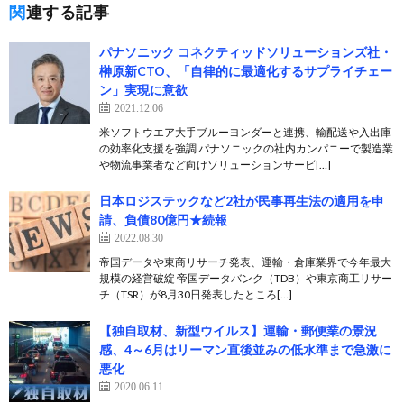
関連する記事
パナソニック コネクティッドソリューションズ社・
榊原新CTO、「自律的に最適化するサプライチェー
ン」実現に意欲
2021.12.06
米ソフトウエア大手ブルーヨンダーと連携、輸配送や入出庫
の効率化支援を強調 パナソニックの社内カンパニーで製造業
や物流事業者など向けソリューションサービ[…]
日本ロジステックなど2社が民事再生法の適用を申
請、負債80億円★続報
2022.08.30
帝国データや東商リサーチ発表、運輸・倉庫業界で今年最大
規模の経営破綻 帝国データバンク（TDB）や東京商工リサー
チ（TSR）が8月30日発表したところ[…]
【独自取材、新型ウイルス】運輸・郵便業の景況
感、4～6月はリーマン直後並みの低水準まで急激に
悪化
2020.06.11