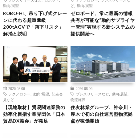
動向/展望
ど
,
動向/展望
ROBO-HI、吊り下げ式クレー
ゼロボード、常に最新の情報
ンに代わる超重量級
共有が可能な“動的サプライヤ
200tAGVで「落下リスク」
ー管理”実現する新システムの
解消と説明
提供開始へ
2026.08.06
2026.08.06
テクノロジー
,
動向/展望
,
記者会
プレスリリースなど
,
動向/展望
,
見など
物流施設
【現地取材】貿易関連業務の
住友林業グループ、神奈川・
効率化目指す業界団体「日本
厚木で初の自社運営型物流拠
貿易DX協会」が発足
点が稼働開始