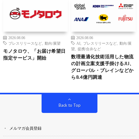
2026.08.06
2026.08.06
プレスリリースなど
,
動向/展望
AI
,
プレスリリースなど
,
動向/展
望
,
提携/合弁など
モノタロウ、「お届け希望日
数理最適化技術活用した物流
指定サービス」開始
の計画立案支援手掛けるJIJ、
グローバル・ブレインなどか
ら8.4億円調達
Back to Top
メルマガ会員登録