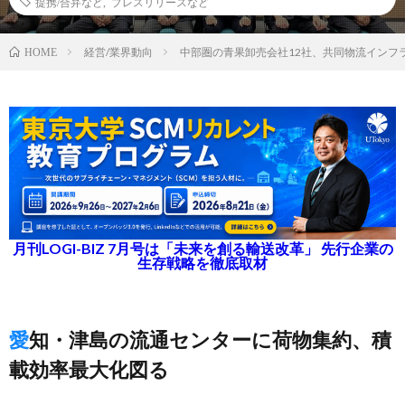
提携/合弁など
,
プレスリリースなど
経営/業界動向
中部圏の青果卸売会社12社、共同物流インフ
HOME
月刊LOGI-BIZ 7月号は「未来を創る輸送改革」 先行企業の
生存戦略を徹底取材
愛知・津島の流通センターに荷物集約、積
載効率最大化図る