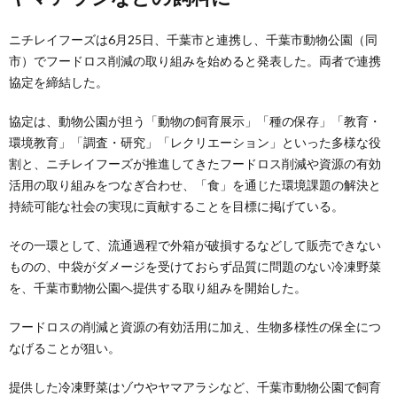
ニチレイフーズは6月25日、千葉市と連携し、千葉市動物公園（同
市）でフードロス削減の取り組みを始めると発表した。両者で連携
協定を締結した。
協定は、動物公園が担う「動物の飼育展示」「種の保存」「教育・
環境教育」「調査・研究」「レクリエーション」といった多様な役
割と、ニチレイフーズが推進してきたフードロス削減や資源の有効
活用の取り組みをつなぎ合わせ、「食」を通じた環境課題の解決と
持続可能な社会の実現に貢献することを目標に掲げている。
その一環として、流通過程で外箱が破損するなどして販売できない
ものの、中袋がダメージを受けておらず品質に問題のない冷凍野菜
を、千葉市動物公園へ提供する取り組みを開始した。
フードロスの削減と資源の有効活用に加え、生物多様性の保全につ
なげることが狙い。
提供した冷凍野菜はゾウやヤマアラシなど、千葉市動物公園で飼育