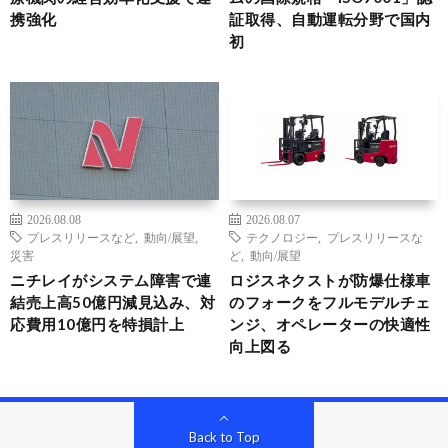
携強化
証取得、自動運転分野で国内
初
2026.08.08
2026.08.07
プレスリリースなど
,
動向/展望
,
テクノロジー
,
プレスリリースな
災害
ど
,
動向/展望
ニチレイがシステム障害で連
ロジスネクストが防爆仕様車
結売上高50億円減見込み、対
のフォークをフルモデルチェ
応費用10億円を特損計上
ンジ、オペレーターの快適性
向上図る
Back to Top