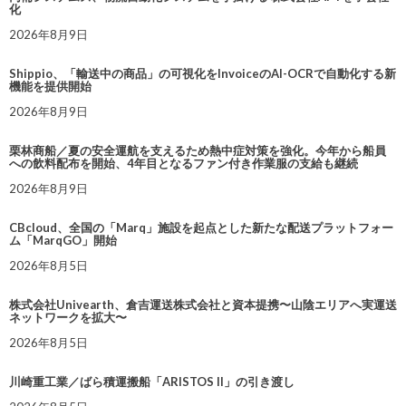
化
2026年8月9日
Shippio、「輸送中の商品」の可視化をInvoiceのAI-OCRで自動化する新
機能を提供開始
2026年8月9日
栗林商船／夏の安全運航を支えるため熱中症対策を強化。今年から船員
への飲料配布を開始、4年目となるファン付き作業服の支給も継続
2026年8月9日
CBcloud、全国の「Marq」施設を起点とした新たな配送プラットフォー
ム「MarqGO」開始
2026年8月5日
株式会社Univearth、倉吉運送株式会社と資本提携〜山陰エリアへ実運送
ネットワークを拡大〜
2026年8月5日
川崎重工業／ばら積運搬船「ARISTOS II」の引き渡し