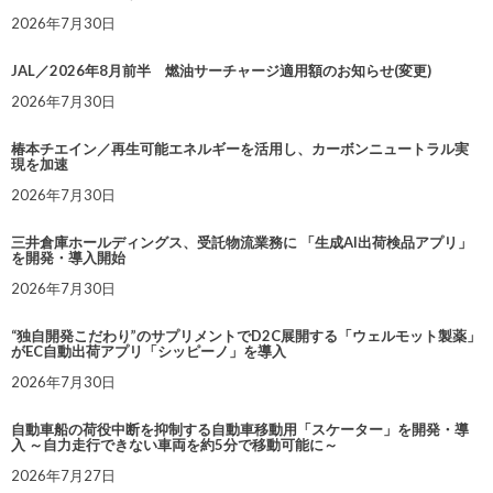
2026年7月30日
JAL／2026年8月前半 燃油サーチャージ適用額のお知らせ(変更)
2026年7月30日
椿本チエイン／再生可能エネルギーを活用し、カーボンニュートラル実
現を加速
2026年7月30日
三井倉庫ホールディングス、受託物流業務に 「生成AI出荷検品アプリ」
を開発・導入開始
2026年7月30日
“独自開発こだわり”のサプリメントでD2C展開する「ウェルモット製薬」
がEC自動出荷アプリ「シッピーノ」を導入
2026年7月30日
自動車船の荷役中断を抑制する自動車移動用「スケーター」を開発・導
入 ～自力走行できない車両を約5分で移動可能に～
2026年7月27日