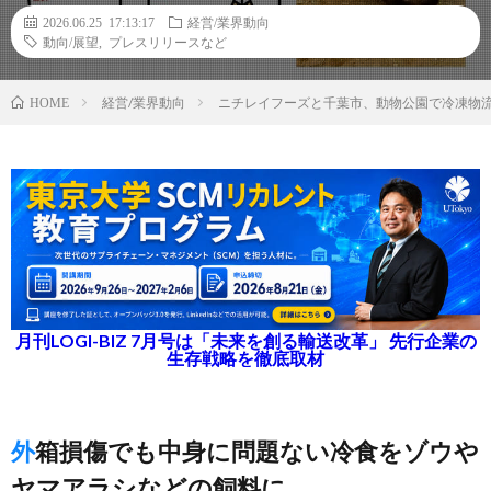
2026.06.25 17:13:17
経営/業界動向
動向/展望
,
プレスリリースなど
経営/業界動向
ニチレイフーズと千葉市、動物公園で冷凍物
HOME
月刊LOGI-BIZ 7月号は「未来を創る輸送改革」 先行企業の
生存戦略を徹底取材
外箱損傷でも中身に問題ない冷食をゾウや
ヤマアラシなどの飼料に