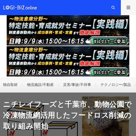
独自取材
物流施設/不動産
災害/事故/不祥事
テクノロジー/製品
ニチレイフーズと千葉市、動物公園で
冷凍物流網活用したフードロス削減の
取り組み開始