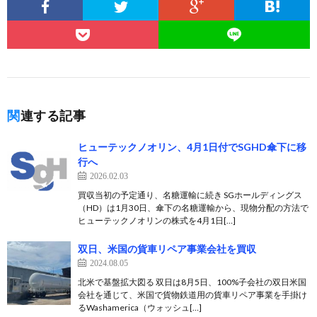
関連する記事
ヒューテックノオリン、4月1日付でSGHD傘下に移
行へ
2026.02.03
買収当初の予定通り、名糖運輸に続き SGホールディングス
（HD）は1月30日、傘下の名糖運輸から、現物分配の方法で
ヒューテックノオリンの株式を4月1日[…]
双日、米国の貨車リペア事業会社を買収
2024.08.05
北米で基盤拡大図る 双日は8月5日、100%子会社の双日米国
会社を通じて、米国で貨物鉄道用の貨車リペア事業を手掛け
るWashamerica（ウォッシュ[…]