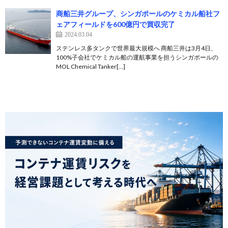
商船三井グループ、シンガポールのケミカル船社フ
ェアフィールドを600億円で買収完了
2024.03.04
ステンレス多タンクで世界最大規模へ 商船三井は3月4日、
100%子会社でケミカル船の運航事業を担うシンガポールの
MOL Chemical Tanker[…]