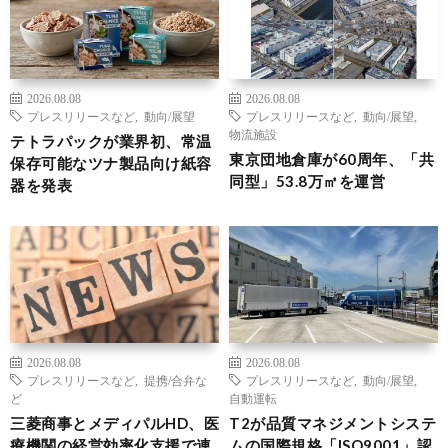
2026.08.08
2026.08.08
プレスリリースなど
,
動向/展望
プレスリリースなど
,
動向/展望
,
物流施設
テトラパックが業界初、常温
東京団地倉庫が60周年、「共
保存可能なツナ製品向け紙容
同型」53.8万㎡を運営
器を発表
2026.08.08
2026.08.08
プレスリリースなど
,
提携/合弁な
プレスリリースなど
,
動向/展望
,
ど
自動運転
三菱商事とメディパルHD、医
T2が品質マネジメントシステ
療機関の経営効率化支援で連
ムの国際規格「ISO9001」認