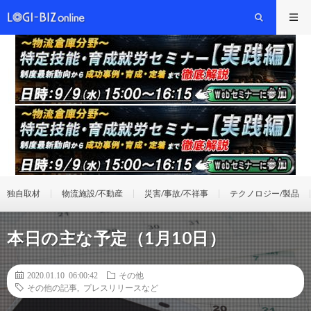
独自取材
物流施設/不動産
災害/事故/不祥事
テクノロジー/製品
本日の主な予定（1月10日）
2020.01.10 06:00:42
その他
その他の記事
,
プレスリリースなど