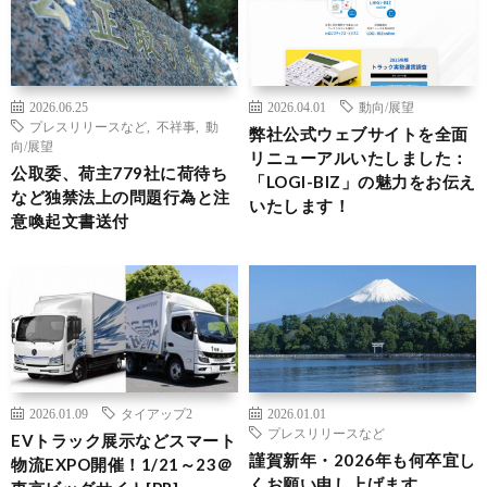
2026.06.25
2026.04.01
動向/展望
プレスリリースなど
,
不祥事
,
動
弊社公式ウェブサイトを全面
向/展望
リニューアルいたしました：
公取委、荷主779社に荷待ち
「LOGI-BIZ」の魅力をお伝え
など独禁法上の問題行為と注
いたします！
意喚起文書送付
2026.01.09
タイアップ2
2026.01.01
プレスリリースなど
EVトラック展示などスマート
謹賀新年・2026年も何卒宜し
物流EXPO開催！1/21～23＠
くお願い申し上げます