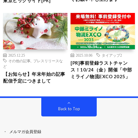
東京ビッグサイト[PR]
2025.12.25
2025.10.06
タイアップ2
その他の記事
,
プレスリリースな
[PR]事前登録ラストチャン
ど
ス！10/24（金）開催「中部
【お知らせ】年末年始の記事
ミライノ物流EXCO 2025」
配信予定につきまして
Back to Top
メルマガ会員登録