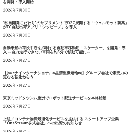
を開発・導入開始
2026年7月30日
“独自開発こだわり”のサプリメントでD2C展開する「ウェルモット製薬」
がEC自動出荷アプリ「シッピーノ」を導入
2026年7月30日
自動車船の荷役中断を抑制する自動車移動用「スケーター」を開発・導
入 ～自力走行できない車両を約5分で移動可能に～
2026年7月27日
【㈱ハナインターナショナル×星清重機運輸㈱】グループ会社で販売力の
更なる強化ねらう
2026年7月27日
東京ミッドタウン八重洲でロボット配送サービスを本格始動
2026年7月27日
上組／コンテナ物流最適化サービスを提供する スタートアップ企業
「OneStream株式会社」への出資のお知らせ
2026年7月21日