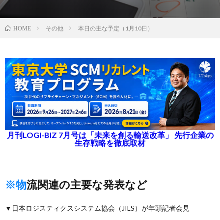
その他
本日の主な予定（1月10日）
HOME
月刊LOGI-BIZ 7月号は「未来を創る輸送改革」 先行企業の
生存戦略を徹底取材
※物流関連の主要な発表など
▼日本ロジスティクスシステム協会（JILS）が年頭記者会見