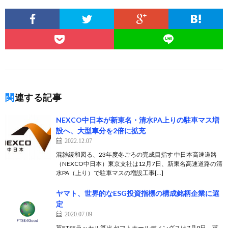
関連する記事
NEXCO中日本が新東名・清水PA上りの駐車マス増
設へ、大型車分を2倍に拡充
2022.12.07
混雑緩和図る、23年度冬ごろの完成目指す 中日本高速道路
（NEXCO中日本）東京支社は12月7日、新東名高速道路の清
水PA（上り）で駐車マスの増設工事[…]
ヤマト、世界的なESG投資指標の構成銘柄企業に選
定
2020.07.09
英FTSEラッセル算出 ヤマトホールディングスは7月9日、英