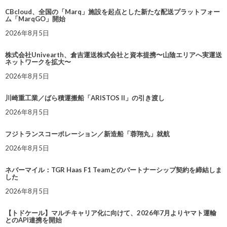
CBcloud、全国の「Marq」施設を起点とした新たな配送プラットフォー
ム「MarqGO」開始
2026年8月5日
株式会社Univearth、倉吉運送株式会社と資本提携〜山陰エリアへ実運送
ネットワークを拡大〜
2026年8月5日
川崎重工業／ばら積運搬船「ARISTOS II」の引き渡し
2026年8月5日
フジトランスコーポレーション／新造船「蓉翔丸」就航
2026年8月5日
ネバーマイル：TGR Haas F1 Teamとのパートナーシップ契約を締結しま
した
2026年8月5日
【トドケール】マルチキャリア化に向けて、2026年7月よりヤマト運輸
とのAPI連携を開始