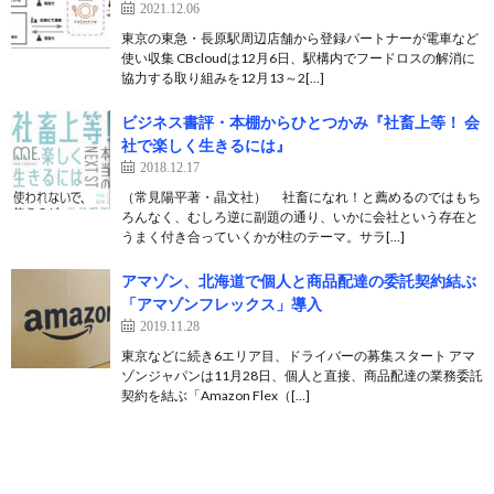
2021.12.06
東京の東急・長原駅周辺店舗から登録パートナーが電車など
使い収集 CBcloudは12月6日、駅構内でフードロスの解消に
協力する取り組みを12月13～2[…]
ビジネス書評・本棚からひとつかみ『社畜上等！ 会
社で楽しく生きるには』
2018.12.17
（常見陽平著・晶文社） 社畜になれ！と薦めるのではもち
ろんなく、むしろ逆に副題の通り、いかに会社という存在と
うまく付き合っていくかが柱のテーマ。サラ[…]
アマゾン、北海道で個人と商品配達の委託契約結ぶ
「アマゾンフレックス」導入
2019.11.28
東京などに続き6エリア目、ドライバーの募集スタート アマ
ゾンジャパンは11月28日、個人と直接、商品配達の業務委託
契約を結ぶ「Amazon Flex（[…]