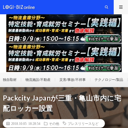
独自取材
物流施設/不動産
災害/事故/不祥事
テクノロジー/製品
Packcity Japanが三重・亀山市内に宅
配ロッカー設置
2018.10.05 18:28:54
その他
プレスリリースなど