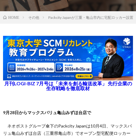
その他
Packcity Japanが三重・亀山市内に宅配ロッカー設置
HOME
月刊LOGI-BIZ 7月号は「未来を創る輸送改革」 先行企業の
生存戦略を徹底取材
9月28日からマックスバリュ亀山みずほ台店で
ネオポストグループ傘下のPackcity Japanは10月4日、マックスバ
リュ亀山みずほ台店（三重県亀山市）でオープン型宅配便ロッカー