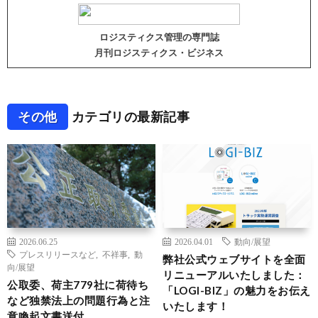
ロジスティクス管理の専門誌
月刊ロジスティクス・ビジネス
その他
カテゴリの最新記事
2026.06.25
2026.04.01
動向/展望
プレスリリースなど
,
不祥事
,
動
弊社公式ウェブサイトを全面
向/展望
リニューアルいたしました：
公取委、荷主779社に荷待ち
「LOGI-BIZ」の魅力をお伝え
など独禁法上の問題行為と注
いたします！
意喚起文書送付