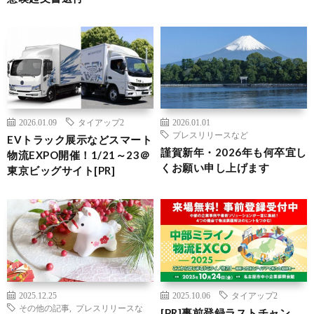
2026.01.09
タイアップ2
2026.01.01
プレスリリースなど
EVトラック展示などスマート
謹賀新年・2026年も何卒宜し
物流EXPO開催！1/21～23＠
くお願い申し上げます
東京ビッグサイト[PR]
2025.12.25
2025.10.06
タイアップ2
その他の記事
,
プレスリリースな
[PR]事前登録ラストチャン