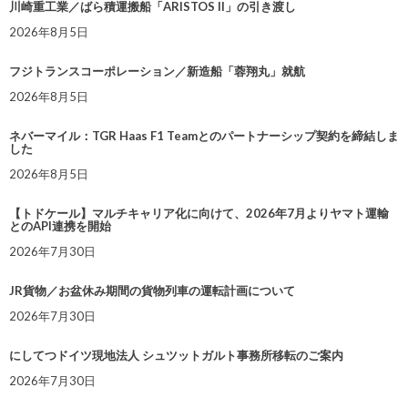
川崎重工業／ばら積運搬船「ARISTOS II」の引き渡し
2026年8月5日
フジトランスコーポレーション／新造船「蓉翔丸」就航
2026年8月5日
ネバーマイル：TGR Haas F1 Teamとのパートナーシップ契約を締結しま
した
2026年8月5日
【トドケール】マルチキャリア化に向けて、2026年7月よりヤマト運輸
とのAPI連携を開始
2026年7月30日
JR貨物／お盆休み期間の貨物列車の運転計画について
2026年7月30日
にしてつドイツ現地法人 シュツットガルト事務所移転のご案内
2026年7月30日