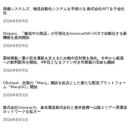
両備システムズ、物流自動化システムを手掛ける 株式会社APTを子会社
化
2026年8月9日
Shippio、「輸送中の商品」の可視化をInvoiceのAI-OCRで自動化する新
機能を提供開始
2026年8月9日
栗林商船／夏の安全運航を支えるため熱中症対策を強化。今年から船員
への飲料配布を開始、4年目となるファン付き作業服の支給も継続
2026年8月9日
CBcloud、全国の「Marq」施設を起点とした新たな配送プラットフォー
ム「MarqGO」開始
2026年8月5日
株式会社Univearth、倉吉運送株式会社と資本提携〜山陰エリアへ実運送
ネットワークを拡大〜
2026年8月5日