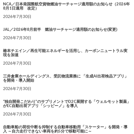
NCA／日本発国際航空貨物燃油サーチャージ適用額のお知らせ（2026年
8月1日適用 改定）
2026年7月30日
JAL／2026年8月前半 燃油サーチャージ適用額のお知らせ(変更)
2026年7月30日
椿本チエイン／再生可能エネルギーを活用し、カーボンニュートラル実
現を加速
2026年7月30日
三井倉庫ホールディングス、受託物流業務に 「生成AI出荷検品アプリ」
を開発・導入開始
2026年7月30日
“独自開発こだわり”のサプリメントでD2C展開する「ウェルモット製薬」
がEC自動出荷アプリ「シッピーノ」を導入
2026年7月30日
自動車船の荷役中断を抑制する自動車移動用「スケーター」を開発・導
入 ～自力走行できない車両を約5分で移動可能に～