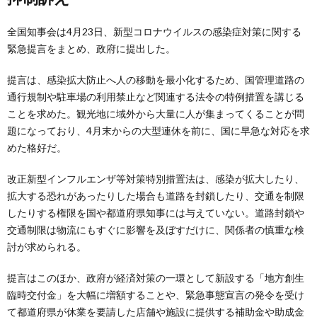
全国知事会は4月23日、新型コロナウイルスの感染症対策に関する
緊急提言をまとめ、政府に提出した。
提言は、感染拡大防止へ人の移動を最小化するため、国管理道路の
通行規制や駐車場の利用禁止など関連する法令の特例措置を講じる
ことを求めた。観光地に域外から大量に人が集まってくることが問
題になっており、4月末からの大型連休を前に、国に早急な対応を求
めた格好だ。
改正新型インフルエンザ等対策特別措置法は、感染が拡大したり、
拡大する恐れがあったりした場合も道路を封鎖したり、交通を制限
したりする権限を国や都道府県知事には与えていない。道路封鎖や
交通制限は物流にもすぐに影響を及ぼすだけに、関係者の慎重な検
討が求められる。
提言はこのほか、政府が経済対策の一環として新設する「地方創生
臨時交付金」を大幅に増額することや、緊急事態宣言の発令を受け
て都道府県が休業を要請した店舗や施設に提供する補助金や助成金