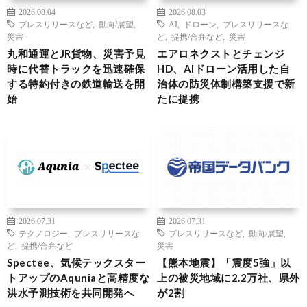
2026.08.04
2026.08.03
プレスリリースなど
,
動向/展望
,
AI
,
ドローン
,
プレスリリースな
災害
ど
,
提携/合弁など
,
災害
丸和通運とJR貨物、災害予見
エアロネクストとチェンジ
時に代替トラックを迅速確保
HD、AIドローン活用した自
する特約付きの鉄道輸送を開
治体の防災体制構築支援で新
始
たに提携
2026.07.31
2026.07.31
テクノロジー
,
プレスリリースな
プレスリリースなど
,
動向/展望
,
ど
,
提携/合弁など
災害
Spectee、気候テックスター
【熊本地震】「震度5強」以
トアップのAquniaと高精度な
上の被災地域に2.2万社、県外
洪水予測技術を共同開発へ
が2割