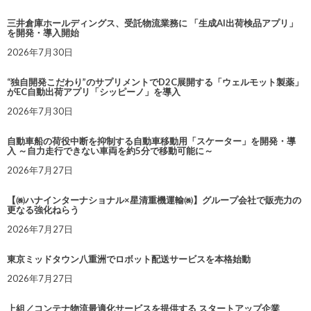
三井倉庫ホールディングス、受託物流業務に 「生成AI出荷検品アプリ」
を開発・導入開始
2026年7月30日
“独自開発こだわり”のサプリメントでD2C展開する「ウェルモット製薬」
がEC自動出荷アプリ「シッピーノ」を導入
2026年7月30日
自動車船の荷役中断を抑制する自動車移動用「スケーター」を開発・導
入 ～自力走行できない車両を約5分で移動可能に～
2026年7月27日
【㈱ハナインターナショナル×星清重機運輸㈱】グループ会社で販売力の
更なる強化ねらう
2026年7月27日
東京ミッドタウン八重洲でロボット配送サービスを本格始動
2026年7月27日
上組／コンテナ物流最適化サービスを提供する スタートアップ企業