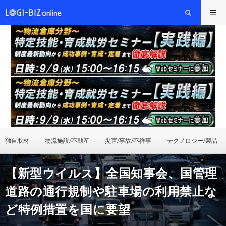
独自取材
物流施設/不動産
災害/事故/不祥事
テクノロジー/製品
【新型ウイルス】全国知事会、国管理
道路の通行規制や駐車場の利用禁止な
ど特例措置を国に要望