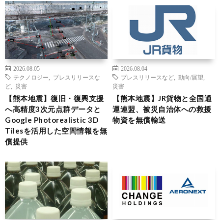
2026.08.05
2026.08.04
テクノロジー
,
プレスリリースな
プレスリリースなど
,
動向/展望
,
ど
,
災害
災害
【熊本地震】復旧・復興支援
【熊本地震】JR貨物と全国通
へ高精度3次元点群データと
運連盟、被災自治体への救援
Google Photorealistic 3D
物資を無償輸送
Tilesを活用した空間情報を無
償提供