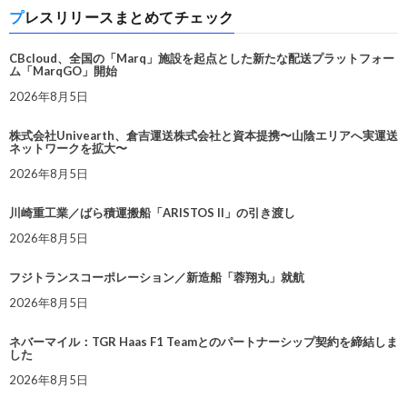
プレスリリースまとめてチェック
CBcloud、全国の「Marq」施設を起点とした新たな配送プラットフォー
ム「MarqGO」開始
2026年8月5日
株式会社Univearth、倉吉運送株式会社と資本提携〜山陰エリアへ実運送
ネットワークを拡大〜
2026年8月5日
川崎重工業／ばら積運搬船「ARISTOS II」の引き渡し
2026年8月5日
フジトランスコーポレーション／新造船「蓉翔丸」就航
2026年8月5日
ネバーマイル：TGR Haas F1 Teamとのパートナーシップ契約を締結しま
した
2026年8月5日