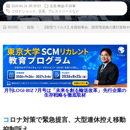
2020.04.24 09:30:03
災害/事故/不祥事
コロナショック
,
災害
,
プレスリリースなど
政策
【新型ウイルス】全国知事会、国管理道路の通行規制や
HOME
月刊LOGI-BIZ 7月号は「未来を創る輸送改革」 先行企業の
生存戦略を徹底取材
コロナ対策で緊急提言、大型連休控え移動
抑制訴え