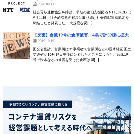
2020.09.11
社会貢献連携協定を締結、早期の復旧支援図る NTTとKDDIは
9月11日、社会的課題の解決に取り組む社会貢献連携協定を
締結したと発表した。 大規模な災[…]
【災害】台風19号の倉庫被害、4県で計39棟に拡大
2019.10.19
国交省集計、営業所は81事業者で営業所などの浸水確認 国土
交通省が10月19日午後に公表したところによると、台風19
号で浸水などの被害を受けた倉庫は同[…]