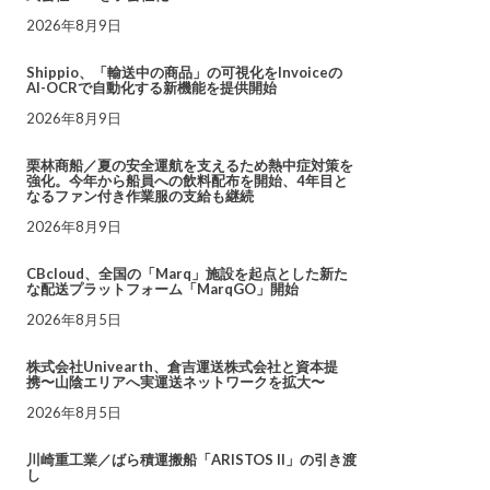
2026年8月9日
Shippio、「輸送中の商品」の可視化をInvoiceの
AI-OCRで自動化する新機能を提供開始
2026年8月9日
栗林商船／夏の安全運航を支えるため熱中症対策を
強化。今年から船員への飲料配布を開始、4年目と
なるファン付き作業服の支給も継続
2026年8月9日
CBcloud、全国の「Marq」施設を起点とした新た
な配送プラットフォーム「MarqGO」開始
2026年8月5日
株式会社Univearth、倉吉運送株式会社と資本提
携〜山陰エリアへ実運送ネットワークを拡大〜
2026年8月5日
川崎重工業／ばら積運搬船「ARISTOS II」の引き渡
し