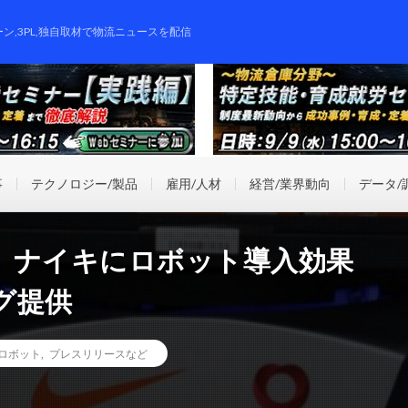
ーン,3PL,独自取材で物流ニュースを配信
事
テクノロジー/製品
雇用/人材
経営/業界動向
データ/
、ナイキにロボット導入効果
グ提供
ロボット
,
プレスリリースなど