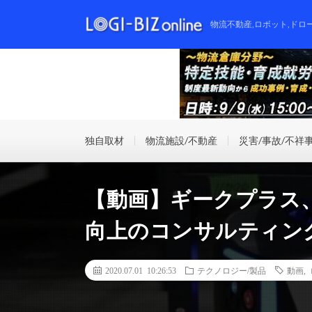
物流不動産,ロボット,ドロ
独自取材
物流施設/不動産
災害/事故/不祥
【動画】ギークプラス
向上のコンサルティン
2020.07.01 10:26:53
テクノロジー/製品
動画
,