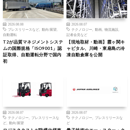
2026.08.08
2026.08.07
プレスリリースなど
,
動向/展望
,
テクノロジー
,
動画
,
物流施設
,
自動運転
記者会見など
T2が品質マネジメントシステ
【現地取材・動画】霞ヶ関キ
ムの国際規格「ISO9001」認
ャピタル、川崎・東扇島の冷
証取得、自動運転分野で国内
凍自動倉庫を公開
初
2026.08.07
2026.08.07
テクノロジー
,
プレスリリースな
テクノロジー
,
プレスリリースな
ど
,
動向/展望
ど