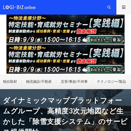
独自取材
物流施設/不動産
災害/事故/不祥事
テクノロジー/製品
ダイナミックマッププラットフォー
ムグループ、高精度3次元地図など生
かした「除雪支援システム」のサービ