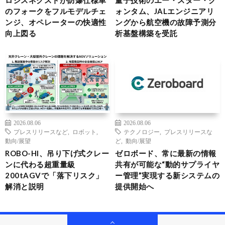
ロジスネクストが防爆仕様車
量子技術のエー・スター・ク
のフォークをフルモデルチェ
ォンタム、JALエンジニアリ
ンジ、オペレーターの快適性
ングから航空機の故障予測分
向上図る
析基盤構築を受託
2026.08.06
2026.08.06
プレスリリースなど
,
ロボット
,
テクノロジー
,
プレスリリースな
動向/展望
ど
,
動向/展望
ROBO-HI、吊り下げ式クレー
ゼロボード、常に最新の情報
ンに代わる超重量級
共有が可能な“動的サプライヤ
200tAGVで「落下リスク」
ー管理”実現する新システムの
解消と説明
提供開始へ