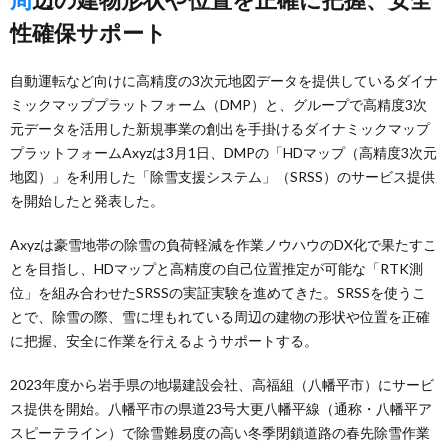
性確保サポート
自動運転など向けに高精度の3次元地図データを提供しているダイナ
ミックマッププラットフォーム（DMP）と、グループで高精度3次
元データを活用した新規事業の創出を手掛けるダイナミックマップ
プラットフォームAxyzは3月1日、DMPの「HDマップ（高精度3次元
地図）」を利用した「除雪支援システム」（SRSS）のサービス提供
を開始したと発表した。
Axyzは豪雪地帯の除雪の負荷軽減を作業ノウハウのDX化で果たすこ
とを目指し、HDマップと高精度の自己位置推定が可能な「RTK測
位」を組み合わせたSRSSの実証実験を進めてきた。SRSSを使うこ
とで、除雪の際、雪に埋もれている周辺の建物の形状や位置を正確
に把握、安全に作業を行えるようサポートする。
2023年度から岩手県の地場建設会社、高福組（八幡平市）にサービ
ス提供を開始。八幡平市の県道23号大更八幡平線（通称・八幡平ア
スピーテライン）で除雪難易度の高い冬季閉鎖道路の春先除雪作業