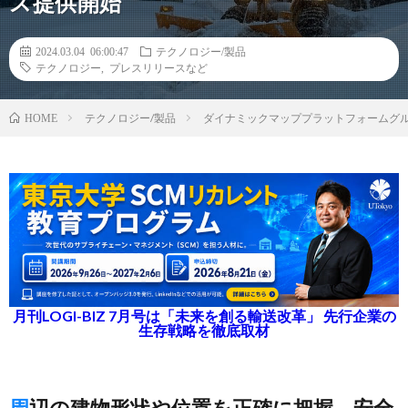
ス提供開始
2024.03.04 06:00:47
テクノロジー/製品
テクノロジー
,
プレスリリースなど
テクノロジー/製品
ダイナミックマッププラットフォームグ
HOME
月刊LOGI-BIZ 7月号は「未来を創る輸送改革」 先行企業の
生存戦略を徹底取材
周辺の建物形状や位置を正確に把握、安全