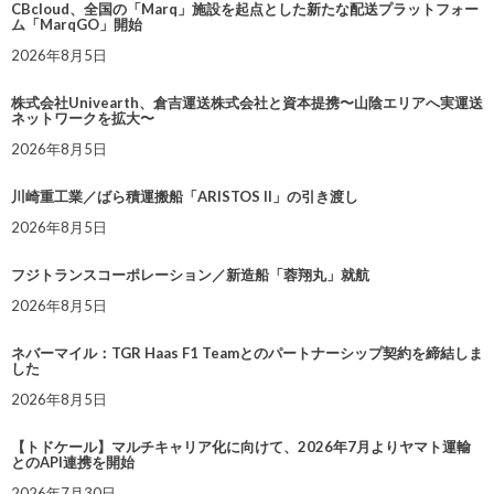
CBcloud、全国の「Marq」施設を起点とした新たな配送プラットフォー
ム「MarqGO」開始
2026年8月5日
株式会社Univearth、倉吉運送株式会社と資本提携〜山陰エリアへ実運送
ネットワークを拡大〜
2026年8月5日
川崎重工業／ばら積運搬船「ARISTOS II」の引き渡し
2026年8月5日
フジトランスコーポレーション／新造船「蓉翔丸」就航
2026年8月5日
ネバーマイル：TGR Haas F1 Teamとのパートナーシップ契約を締結しま
した
2026年8月5日
【トドケール】マルチキャリア化に向けて、2026年7月よりヤマト運輸
とのAPI連携を開始
2026年7月30日