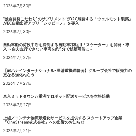
2026年7月30日
“独自開発こだわり”のサプリメントでD2C展開する「ウェルモット製薬」
がEC自動出荷アプリ「シッピーノ」を導入
2026年7月30日
自動車船の荷役中断を抑制する自動車移動用「スケーター」を開発・導
入 ～自力走行できない車両を約5分で移動可能に～
2026年7月27日
【㈱ハナインターナショナル×星清重機運輸㈱】グループ会社で販売力の
更なる強化ねらう
2026年7月27日
東京ミッドタウン八重洲でロボット配送サービスを本格始動
2026年7月27日
上組／コンテナ物流最適化サービスを提供する スタートアップ企業
「OneStream株式会社」への出資のお知らせ
2026年7月21日