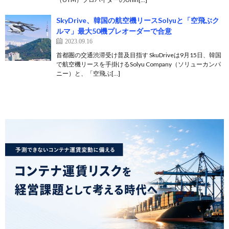
SkyDrive、韓国の航空機リースSolyuと「空飛ぶク
ルマ」最大50機プレオーダーで合意
2023.09.16
首都圏の交通渋滞受け普及目指す SkuDriveは9月15日、韓国
で航空機リースを手掛けるSolyu Company（ソリューカンパ
ニー）と、「空飛ぶ[…]