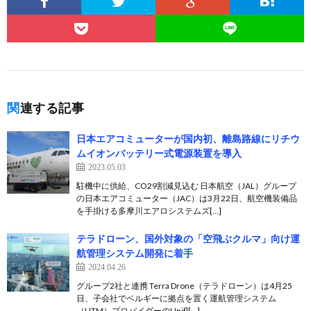
関連する記事
日本エアコミューターが国内初、離島路線にリチウ
ムイオンバッテリー式電源装置を導入
2023.05.03
駐機中に供給、CO29割減見込む 日本航空（JAL）グループ
の日本エアコミューター（JAC）は3月22日、航空機装備品
を手掛ける多摩川エアロシステムズ[…]
テラドローン、国外対象の「空飛ぶクルマ」向け運
航管理システム開発に着手
2024.04.26
グループ2社と連携 Terra Drone（テラドローン）は4月25
日、子会社でベルギーに拠点を置く運航管理システム
（UTM）プロバイダーのUnifl[…]