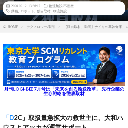
2020.02.12 13:36:17
物流施設/不動産
動画
,
ロボット
,
独自取材
,
物流施設
テクノロジー/製品
【独自取材、動画】ナイキの基幹倉庫、ロ
HOME
月刊LOGI-BIZ 7月号は「未来を創る輸送改革」 先行企業の
生存戦略を徹底取材
「D2C」取扱量急拡大の救世主に、大和ハ
ウスとアッカが運営サポート