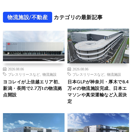
物流施設/不動産
カテゴリの最新記事
2026.08.06
2026.08.06
プレスリリースなど
,
物流施設
プレスリリースなど
,
物流施設
ヨコレイが上信越エリア初、
日本GLPが神奈川・厚木で8.4
新潟・長岡で2.7万tの物流拠
万㎡の物流施設完成、日本エ
点開設
マソンや真栄運輸など入居決
定