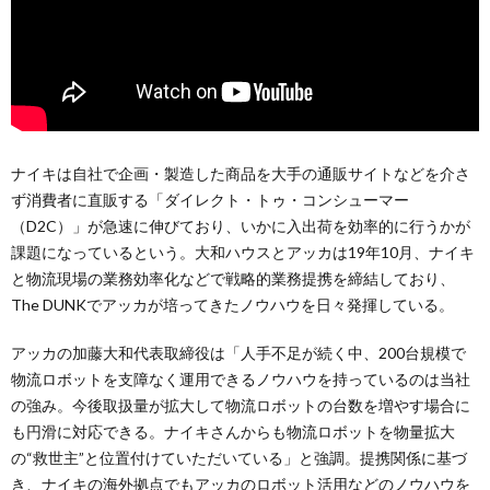
ナイキは自社で企画・製造した商品を大手の通販サイトなどを介さ
ず消費者に直販する「ダイレクト・トゥ・コンシューマー
（D2C）」が急速に伸びており、いかに入出荷を効率的に行うかが
課題になっているという。大和ハウスとアッカは19年10月、ナイキ
と物流現場の業務効率化などで戦略的業務提携を締結しており、
The DUNKでアッカが培ってきたノウハウを日々発揮している。
アッカの加藤大和代表取締役は「人手不足が続く中、200台規模で
物流ロボットを支障なく運用できるノウハウを持っているのは当社
の強み。今後取扱量が拡大して物流ロボットの台数を増やす場合に
も円滑に対応できる。ナイキさんからも物流ロボットを物量拡大
の“救世主”と位置付けていただいている」と強調。提携関係に基づ
き、ナイキの海外拠点でもアッカのロボット活用などのノウハウを