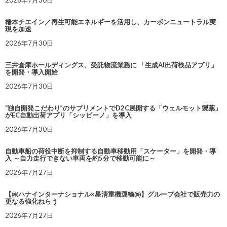
2026年7月30日
椿本チエイン／再生可能エネルギーを活用し、カーボンニュートラル実
現を加速
2026年7月30日
三井倉庫ホールディングス、受託物流業務に 「生成AI出荷検品アプリ」
を開発・導入開始
2026年7月30日
“独自開発こだわり”のサプリメントでD2C展開する「ウェルモット製薬」
がEC自動出荷アプリ「シッピーノ」を導入
2026年7月30日
自動車船の荷役中断を抑制する自動車移動用「スケーター」を開発・導
入 ～自力走行できない車両を約5分で移動可能に～
2026年7月27日
【㈱ハナインターナショナル×星清重機運輸㈱】グループ会社で販売力の
更なる強化ねらう
2026年7月27日