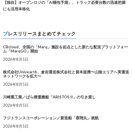
【独自】オープンロジの「AI梱包予測」、トラック必要台数の迅速把握
にも活用本格化
プレスリリースまとめてチェック
CBcloud、全国の「Marq」施設を起点とした新たな配送プラットフォー
ム「MarqGO」開始
2026年8月5日
株式会社Univearth、倉吉運送株式会社と資本提携〜山陰エリアへ実運送
ネットワークを拡大〜
2026年8月5日
川崎重工業／ばら積運搬船「ARISTOS II」の引き渡し
2026年8月5日
フジトランスコーポレーション／新造船「蓉翔丸」就航
2026年8月5日