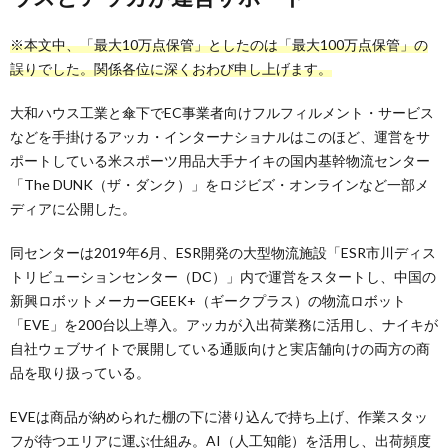
※本文中、「最大10万点保管」としたのは「最大100万点保管」の
誤りでした。関係各位に深くおわび申し上げます。
大和ハウス工業と傘下でEC事業者向けフルフィルメント・サービス
などを手掛けるアッカ・インターナショナルはこのほど、運営をサ
ポートしている米スポーツ用品大手ナイキの国内基幹物流センター
「The DUNK（ザ・ダンク）」をロジビズ・オンラインなど一部メ
ディアに公開した。
同センターは2019年6月、ESR開発の大型物流施設「ESR市川ディス
トリビューションセンター（DC）」内で運営をスタートし、中国の
新興ロボットメーカーGEEK+（ギークプラス）の物流ロボット
「EVE」を200台以上導入。アッカが入出荷業務に活用し、ナイキが
自社ウェブサイトで展開している通販向けと実店舗向けの両方の商
品を取り扱っている。
EVEは商品が納められた棚の下に潜り込んで持ち上げ、作業スタッ
フが待つエリアに運ぶ仕組み。AI（人工知能）を活用し、出荷頻度