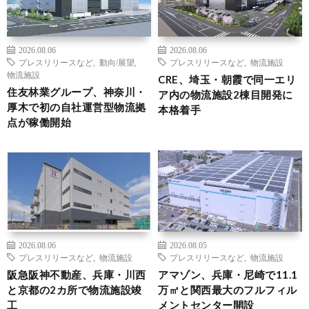
2026.08.06
2026.08.06
プレスリリースなど
,
動向/展望
,
プレスリリースなど
,
物流施設
物流施設
CRE、埼玉・朝霞で同一エリ
住友林業グループ、神奈川・
ア内の物流施設2棟目開発に
厚木で初の自社運営型物流拠
本格着手
点が稼働開始
2026.08.06
2026.08.05
プレスリリースなど
,
物流施設
プレスリリースなど
,
物流施設
阪急阪神不動産、兵庫・川西
アマゾン、兵庫・尼崎で11.1
と京都の2カ所で物流施設竣
万㎡と関西最大のフルフィル
工
メントセンター開設