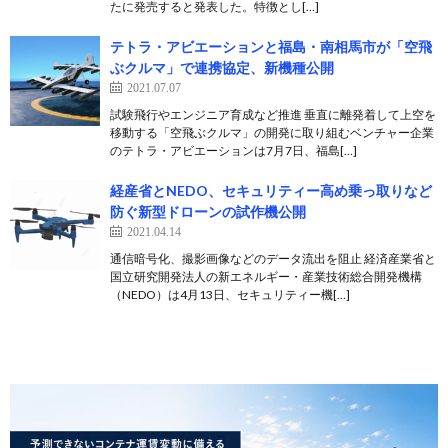
たに発売すると発表した。特徴とし[…]
テトラ・アビエーションと福島・南相馬市が「空飛
ぶクルマ」で連携協定、新機種公開
2021.07.07
試験飛行やエンジニア育成など推進 垂直に離発着して上空を
移動する「空飛ぶクルマ」の開発に取り組むベンチャー企業
のテトラ・アビエーションは7月7日、福島[…]
経産省とNEDO、セキュリティー高め乗っ取りなど
防ぐ新型ドローンの試作機公開
2021.04.14
通信暗号化、撮影画像などのデータ流出を阻止 経済産業省と
国立研究開発法人の新エネルギー・産業技術総合開発機構
（NEDO）は4月13日、セキュリティー機[…]