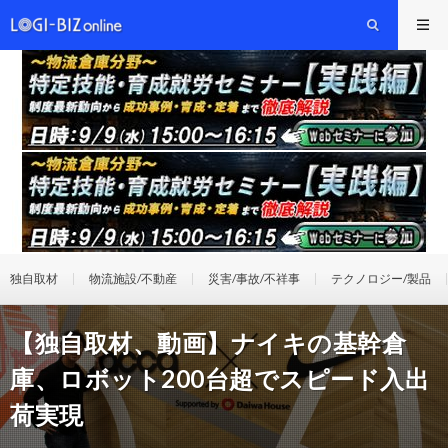
独自取材
物流施設/不動産
災害/事故/不祥事
テクノロジー/製品
【独自取材、動画】ナイキの基幹倉
庫、ロボット200台超でスピード入出
荷実現