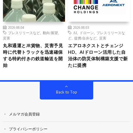
2026.08.04
2026.08.03
プレスリリースなど
,
動向/展望
,
AI
,
ドローン
,
プレスリリースな
災害
ど
,
提携/合弁など
,
災害
丸和通運とJR貨物、災害予見
エアロネクストとチェンジ
時に代替トラックを迅速確保
HD、AIドローン活用した自
する特約付きの鉄道輸送を開
治体の防災体制構築支援で新
始
たに提携
Back to Top
メルマガ会員登録
プライバシーポリシー