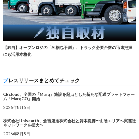
【独自】オープンロジの「AI梱包予測」、トラック必要台数の迅速把握
にも活用本格化
プレスリリースまとめてチェック
CBcloud、全国の「Marq」施設を起点とした新たな配送プラットフォー
ム「MarqGO」開始
2026年8月5日
株式会社Univearth、倉吉運送株式会社と資本提携〜山陰エリアへ実運送
ネットワークを拡大〜
2026年8月5日