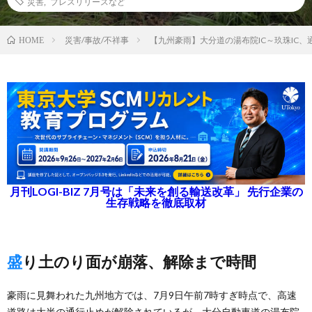
災害
,
プレスリリースなど
災害/事故/不祥事
【九州豪雨】大分道の湯布院IC～玖珠IC、
HOME
月刊LOGI-BIZ 7月号は「未来を創る輸送改革」 先行企業の
生存戦略を徹底取材
盛り土のり面が崩落、解除まで時間
豪雨に見舞われた九州地方では、7月9日午前7時すぎ時点で、高速
道路は大半の通行止めが解除されているが、大分自動車道の湯布院