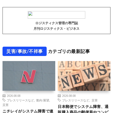
ロジスティクス管理の専門誌
月刊ロジスティクス・ビジネス
災害/事故/不祥事
カテゴリの最新記事
2026.08.08
2026.08.08
プレスリリースなど
,
動向/展望
,
プレスリリースなど
,
災害
災害
日本郵便でシステム障害、通
ニチレイがシステム障害で連
販購入商品の郵便局やコンビ