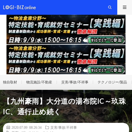
独自取材
物流施設/不動産
災害/事故/不祥事
テクノロジー/製品
【九州豪雨】大分道の湯布院IC～玖珠
IC、通行止め続く
2020.07.09 08:26:34
災害/事故/不祥事