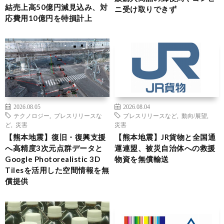
結売上高50億円減見込み、対
ニ受け取りできず
応費用10億円を特損計上
2026.08.05
2026.08.04
テクノロジー
,
プレスリリースな
プレスリリースなど
,
動向/展望
,
ど
,
災害
災害
【熊本地震】復旧・復興支援
【熊本地震】JR貨物と全国通
へ高精度3次元点群データと
運連盟、被災自治体への救援
Google Photorealistic 3D
物資を無償輸送
Tilesを活用した空間情報を無
償提供