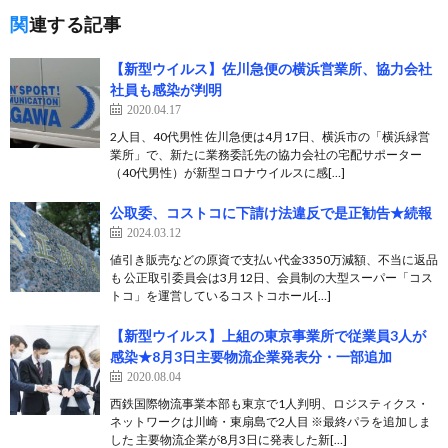
関連する記事
【新型ウイルス】佐川急便の横浜営業所、協力会社
社員も感染が判明
2020.04.17
2人目、40代男性 佐川急便は4月17日、横浜市の「横浜緑営
業所」で、新たに業務委託先の協力会社の宅配サポーター
（40代男性）が新型コロナウイルスに感[…]
公取委、コストコに下請け法違反で是正勧告★続報
2024.03.12
値引き販売などの原資で支払い代金3350万減額、不当に返品
も 公正取引委員会は3月12日、会員制の大型スーパー「コス
トコ」を運営しているコストコホール[…]
【新型ウイルス】上組の東京事業所で従業員3人が
感染★8月3日主要物流企業発表分・一部追加
2020.08.04
西鉄国際物流事業本部も東京で1人判明、ロジスティクス・
ネットワークは川崎・東扇島で2人目 ※最終パラを追加しま
した 主要物流企業が8月3日に発表した新[…]