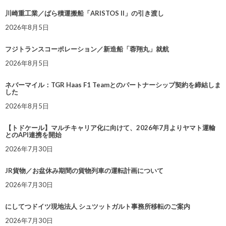
川崎重工業／ばら積運搬船「ARISTOS II」の引き渡し
2026年8月5日
フジトランスコーポレーション／新造船「蓉翔丸」就航
2026年8月5日
ネバーマイル：TGR Haas F1 Teamとのパートナーシップ契約を締結しま
した
2026年8月5日
【トドケール】マルチキャリア化に向けて、2026年7月よりヤマト運輸
とのAPI連携を開始
2026年7月30日
JR貨物／お盆休み期間の貨物列車の運転計画について
2026年7月30日
にしてつドイツ現地法人 シュツットガルト事務所移転のご案内
2026年7月30日