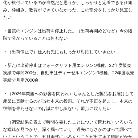
化が根付いているのが当然だと思うが、しっかりと定着できる仕組
み、枠組み、教育ができていなかった。この部分をしっかり見直し
たい
・当該のエンジンは出荷を停止した。（出荷再開めどなど）今の段
階で分かっていることは何もない
・（出荷停止で）仕入れ先にもしっかり対応していきたい
・新たに出荷停止はフォークリフト用エンジン1機種。22年度販売
実績で年間200台。自動車はディーゼルエンジン3機種。22年度販売
実績で月産7000台
・（2024年問題への影響を問われ）ちゃんとした製品をお届けして
産業に貢献するのが当社本来の役割。それが不正を起こし、本来の
役割を果たせないのは誠に申し訳ない。原点に戻りたい
・（調査結果公表まで時間を要したことについて問われ）いろいろ
な端緒が見つかり、深く掘っていく、過去にもさかのぼって調べて
いくということで、五月雨式にいろんなことが出てきて時間がかか