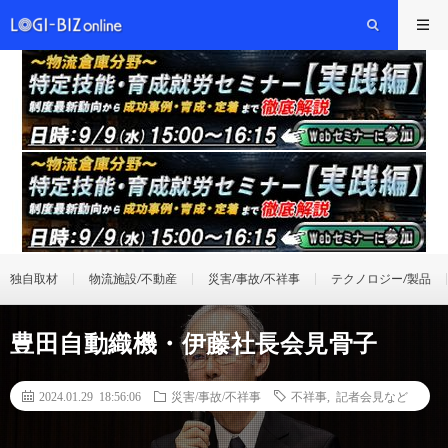
独自取材
物流施設/不動産
災害/事故/不祥事
テクノロジー/製品
豊田自動織機・伊藤社長会見骨子
2024.01.29 18:56:06
災害/事故/不祥事
不祥事
,
記者会見など