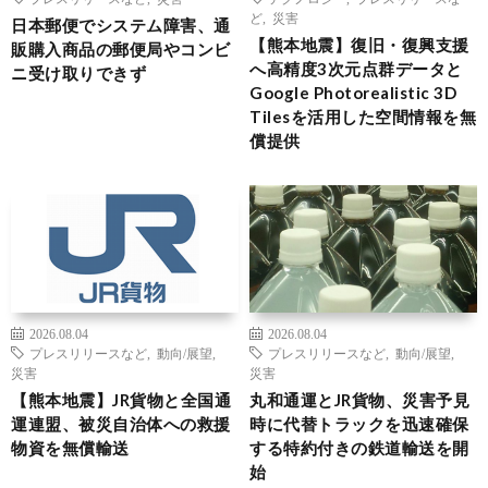
ど
,
災害
日本郵便でシステム障害、通
【熊本地震】復旧・復興支援
販購入商品の郵便局やコンビ
へ高精度3次元点群データと
ニ受け取りできず
Google Photorealistic 3D
Tilesを活用した空間情報を無
償提供
2026.08.04
2026.08.04
プレスリリースなど
,
動向/展望
,
プレスリリースなど
,
動向/展望
,
災害
災害
【熊本地震】JR貨物と全国通
丸和通運とJR貨物、災害予見
運連盟、被災自治体への救援
時に代替トラックを迅速確保
物資を無償輸送
する特約付きの鉄道輸送を開
始