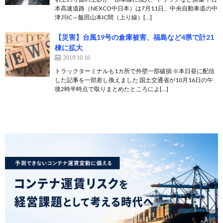
本高速道路（NEXCO中日本）は7月11日、中央自動車道の中
津川IC～飯田山本IC間（上り線）[…]
【災害】台風19号の倉庫被害、福島など4県で計21
棟に拡大
2019.10.16
トラックターミナルも1カ所で外壁一部破損 ※本日昼に配信
した記事を一部差し換えました 国土交通省が10月16日の午
後2時半時点で取りまとめたところによ[…]