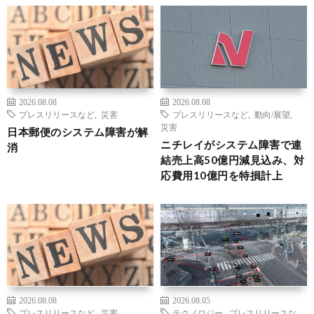
2026.08.08
2026.08.08
プレスリリースなど
,
災害
プレスリリースなど
,
動向/展望
,
災害
日本郵便のシステム障害が解
ニチレイがシステム障害で連
消
結売上高50億円減見込み、対
応費用10億円を特損計上
2026.08.08
2026.08.05
プレスリリースなど
,
災害
テクノロジー
,
プレスリリースな