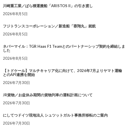
川崎重工業／ばら積運搬船「ARISTOS II」の引き渡し
2026年8月5日
フジトランスコーポレーション／新造船「蓉翔丸」就航
2026年8月5日
ネバーマイル：TGR Haas F1 Teamとのパートナーシップ契約を締結しま
した
2026年8月5日
【トドケール】マルチキャリア化に向けて、2026年7月よりヤマト運輸
とのAPI連携を開始
2026年7月30日
JR貨物／お盆休み期間の貨物列車の運転計画について
2026年7月30日
にしてつドイツ現地法人 シュツットガルト事務所移転のご案内
2026年7月30日