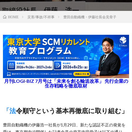
災害/事故/不祥事
豊田自動織機・伊藤社長会見骨子
HOME
月刊LOGI-BIZ 7月号は「未来を創る輸送改革」 先行企業の
生存戦略を徹底取材
「法令順守という基本再徹底に取り組む」
豊田自動織機の伊藤浩一社長が1月29日、新たな認証不正の発覚を
受け、東京都内で開催した記者会見の発言内容骨子は以下の通り。