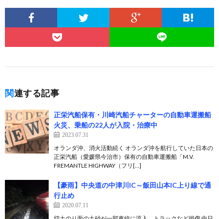
関連する記事
正栄汽船保有・川崎汽船チャーターの自動車運搬船
火災、乗船の22人が入院・治療中
2023.07.31
オランダ沖、消火活動続く オランダ沖を航行していた日本の
正栄汽船（愛媛県今治市）保有の自動車運搬船「M.V.
FREMANTLE HIGHWAY（フリ[…]
【豪雨】中央道の中津川IC～飯田山本IC上り線で通
行止め
2020.07.11
切土のり面の土砂が一部車線に流入、トラックなど損傷 中日