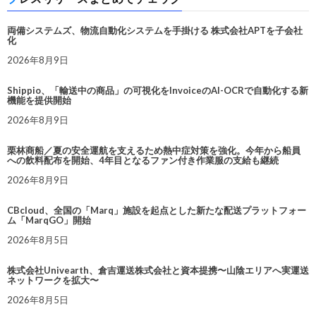
両備システムズ、物流自動化システムを手掛ける 株式会社APTを子会社
化
2026年8月9日
Shippio、「輸送中の商品」の可視化をInvoiceのAI-OCRで自動化する新
機能を提供開始
2026年8月9日
栗林商船／夏の安全運航を支えるため熱中症対策を強化。今年から船員
への飲料配布を開始、4年目となるファン付き作業服の支給も継続
2026年8月9日
CBcloud、全国の「Marq」施設を起点とした新たな配送プラットフォー
ム「MarqGO」開始
2026年8月5日
株式会社Univearth、倉吉運送株式会社と資本提携〜山陰エリアへ実運送
ネットワークを拡大〜
2026年8月5日