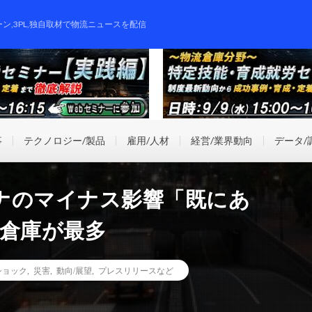
ーン,3PL,独自取材で物流ニュースを配信
事
テクノロジー/製品
雇用/人材
経営/業界動向
データ/
ナのマイナス影響「既にあ
・倉庫が最多
ショック
,
災害
,
動向/展望
,
プレスリリースなど