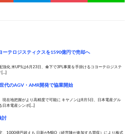
コヨーテロジスティクスを1590億円で売却へ
強化 米UPSは6月23日、傘下で3PL事業を手掛けるコヨーテロジステ
[…]
世代のAGV・AMR開発で協業開始
、現在地把握がより高精度で可能に キヤノンは8月5日、日本電産グル
日本電産シンポ[…]
検討
、1000億円超えも 日新がMBO（経営陣が参加する買収）により株式