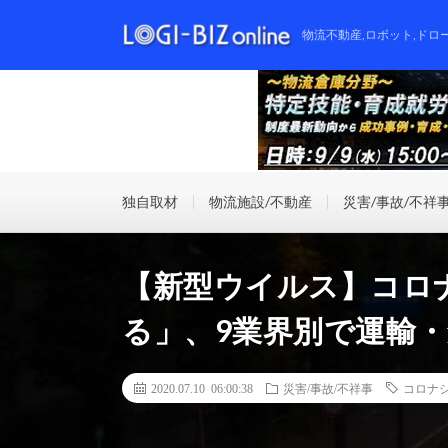
物流不動産,ロボット,ドロ
独自取材
物流施設/不動産
災害/事故/不祥
【新型ウイルス】コロ
る」、9業界別で運輸
2020.07.10 06:00:38
災害/事故/不祥事
コロナ