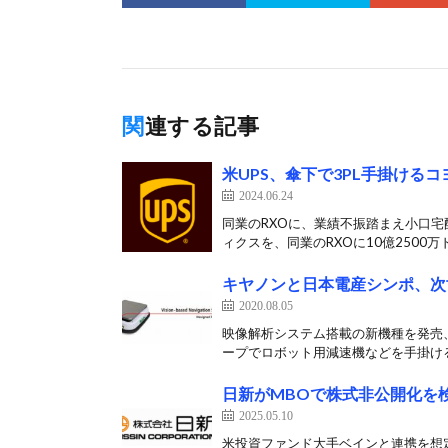
関連する記事
米UPS、傘下で3PL手掛ける
2024.06.24
同業のRXOに、業績不振踏まえ小口宅配
ィクスを、同業のRXOに10億2500万ド
キヤノンと日本電産シンポ、次
2020.08.05
映像解析システム搭載の新機種を発売
ープでロボット用減速機などを手掛ける
日新がMBOで株式非公開化を
2025.05.10
米投資ファンド大手ベインと連携を想定