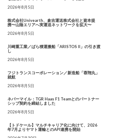
2026年8月5日
株式会社Univearth、倉吉運送株式会社と資本提
携〜山陰エリアへ実運送ネットワークを拡大〜
2026年8月5日
川崎重工業／ばら積運搬船「ARISTOS II」の引き渡
し
2026年8月5日
フジトランスコーポレーション／新造船「蓉翔丸」
就航
2026年8月5日
ネバーマイル：TGR Haas F1 Teamとのパートナー
シップ契約を締結しました
2026年8月5日
【トドケール】マルチキャリア化に向けて、2026
年7月よりヤマト運輸とのAPI連携を開始
2026年7月30日