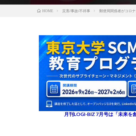
災害/事故/不祥事
郵便局関係者がコロナ
HOME
月刊LOGI-BIZ 7月号は「未