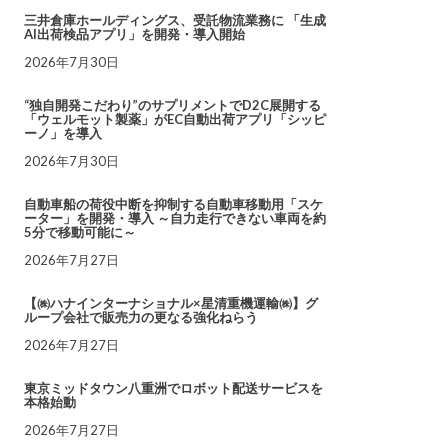
三井倉庫ホールディングス、受託物流業務に 「生成
AI出荷検品アプリ」を開発・導入開始
2026年7月30日
“独自開発こだわり”のサプリメントでD2C展開する
「ウェルモット製薬」がEC自動出荷アプリ「シッピ
ーノ」を導入
2026年7月30日
自動車船の荷役中断を抑制する自動車移動用「スケ
ーター」を開発・導入 ～自力走行できない車両を約
5分で移動可能に～
2026年7月27日
【㈱ハナインターナショナル×星清重機運輸㈱】グ
ループ会社で販売力の更なる強化ねらう
2026年7月27日
東京ミッドタウン八重洲でロボット配送サービスを
本格始動
2026年7月27日