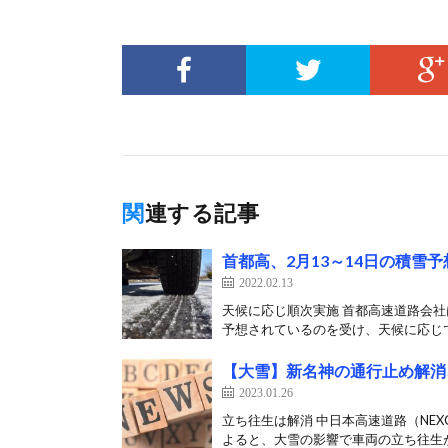
関連する記事
首都高、2月13～14日の積雪
2022.02.13
天候に応じ順次実施 首都高速道路会社
予想されているのを受け、天候に応じて
【大雪】新名神の通行止め解消
2023.01.26
立ち往生は解消 中日本高速道路（NEX
よると、大雪の影響で車両の立ち往生が