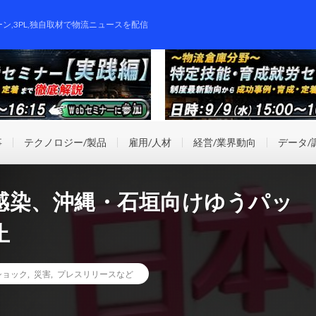
ーン,3PL,独自取材で物流ニュースを配信
事
テクノロジー/製品
雇用/人材
経営/業界動向
データ/
感染、沖縄・石垣向けゆうパッ
止
ショック
,
災害
,
プレスリリースなど