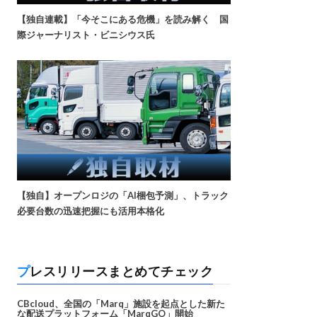
【独自連載】「今そこにある危機」を読み解く 国
際ジャーナリスト・ビニシウス氏
【独自】オープンロジの「AI梱包予測」、トラック
必要台数の迅速把握にも活用本格化
プレスリリースまとめてチェック
CBcloud、全国の「Marq」施設を起点とした新た
な配送プラットフォーム「MarqGO」開始