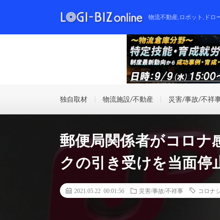
物流不動産,ロボット,ドロ
独自取材
物流施設/不動産
災害/事故/不祥
郵便局関係者がコロナ
クの引き受けを当面停
2021.05.22 00:01:56
災害/事故/不祥事
コロナ