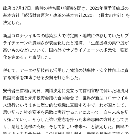
政府は7月17日、臨時の持ち回り閣議を開き、2021年度予算編成の
基本方針「経済財政運営と改革の基本方針2020」（骨太の方針）を
決定した。
新型コロナウイルスの感染拡大で特定国・地域に依存していたサプ
ライチェーンの脆弱さが表面化したと指摘。「生産拠点の集中度が
高いものなどについて、国内外でサプライチェーンの多元化・強靭
化を進める」と表明した。
併せて、データや新技術も活用した物流の効率性・安全性向上に資
する施策を加速させる姿勢を打ち出した。
安倍晋三首相は同日、閣議決定に先立って首相官邸で開いた経済財
政諮問会議と未来投資会議の合同会合で「世界が新型コロナウイル
ス流行というまさに歴史的な危機に直面する中で、わが国として、
思い切った社会変革を果敢に実行することによって、自ら未来を切
り拓いていく。そうした強い意志を持った未来志向の方針としてお
り、副題も危機の克服、そして新しい未来へ、と設定した。国民の
皆さまと力を合わせ、この困難を乗り越え、未来を見据えて進んで