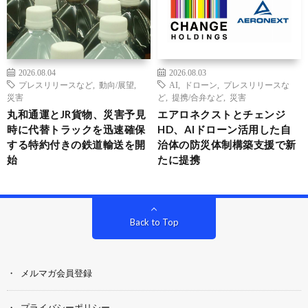
2026.08.04
2026.08.03
プレスリリースなど
,
動向/展望
,
AI
,
ドローン
,
プレスリリースな
災害
ど
,
提携/合弁など
,
災害
丸和通運とJR貨物、災害予見
エアロネクストとチェンジ
時に代替トラックを迅速確保
HD、AIドローン活用した自
する特約付きの鉄道輸送を開
治体の防災体制構築支援で新
始
たに提携
Back to Top
メルマガ会員登録
プライバシーポリシー