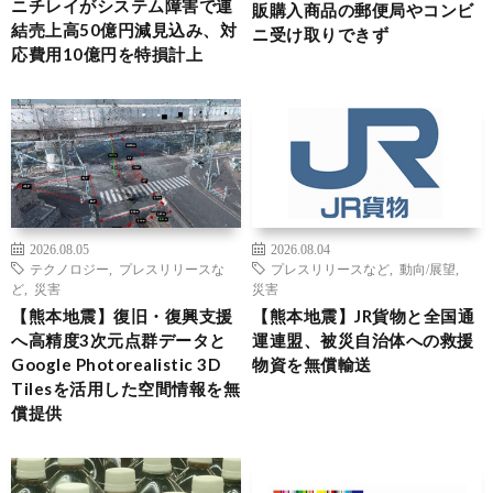
ニチレイがシステム障害で連
販購入商品の郵便局やコンビ
結売上高50億円減見込み、対
ニ受け取りできず
応費用10億円を特損計上
2026.08.05
2026.08.04
テクノロジー
,
プレスリリースな
プレスリリースなど
,
動向/展望
,
ど
,
災害
災害
【熊本地震】復旧・復興支援
【熊本地震】JR貨物と全国通
へ高精度3次元点群データと
運連盟、被災自治体への救援
Google Photorealistic 3D
物資を無償輸送
Tilesを活用した空間情報を無
償提供