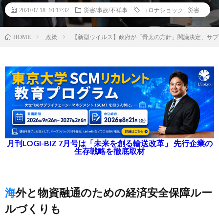
2020.07.18 10:17:32
災害/事故/不祥事
コロナショック
,
災害
政策
【新型ウイルス】政府が「骨太の方針」閣議決定、サプ
HOME
月刊LOGI-BIZ 7月号は「未来を創る輸送改革」 先行企業の
生存戦略を徹底取材
海外と物資融通のための経済安全保障ルー
ルづくりも