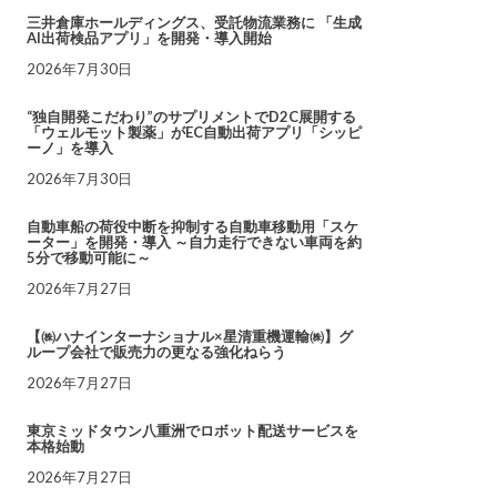
三井倉庫ホールディングス、受託物流業務に 「生成
AI出荷検品アプリ」を開発・導入開始
2026年7月30日
“独自開発こだわり”のサプリメントでD2C展開する
「ウェルモット製薬」がEC自動出荷アプリ「シッピ
ーノ」を導入
2026年7月30日
自動車船の荷役中断を抑制する自動車移動用「スケ
ーター」を開発・導入 ～自力走行できない車両を約
5分で移動可能に～
2026年7月27日
【㈱ハナインターナショナル×星清重機運輸㈱】グ
ループ会社で販売力の更なる強化ねらう
2026年7月27日
東京ミッドタウン八重洲でロボット配送サービスを
本格始動
2026年7月27日