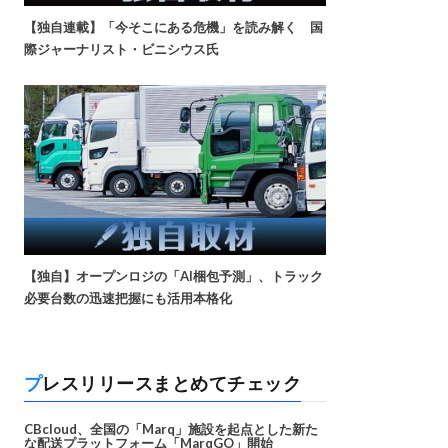
【独自連載】「今そこにある危機」を読み解く 国
際ジャーナリスト・ビニシウス氏
【独自】オープンロジの「AI梱包予測」、トラック
必要台数の迅速把握にも活用本格化
プレスリリースまとめてチェック
CBcloud、全国の「Marq」施設を起点とした新た
な配送プラットフォーム「MarqGO」開始