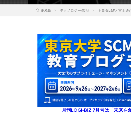
テクノロジー/製品
トヨタL&Fと富士
HOME
月刊LOGI-BIZ 7月号は「未