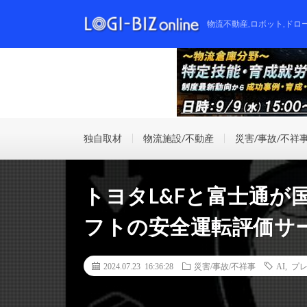
物流不動産,ロボット,ドロ
独自取材
物流施設/不動産
災害/事故/不祥
トヨタL&Fと富士通が
フトの安全運転評価サ
2024.07.23 16:36:28
災害/事故/不祥事
AI
,
プ