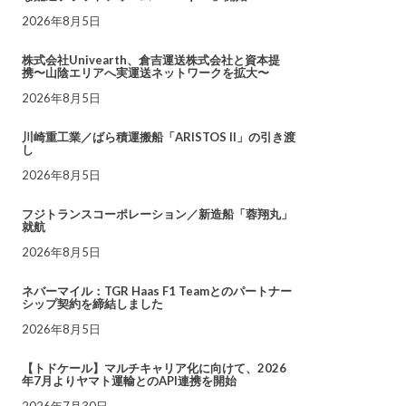
2026年8月5日
株式会社Univearth、倉吉運送株式会社と資本提
携〜山陰エリアへ実運送ネットワークを拡大〜
2026年8月5日
川崎重工業／ばら積運搬船「ARISTOS II」の引き渡
し
2026年8月5日
フジトランスコーポレーション／新造船「蓉翔丸」
就航
2026年8月5日
ネバーマイル：TGR Haas F1 Teamとのパートナー
シップ契約を締結しました
2026年8月5日
【トドケール】マルチキャリア化に向けて、2026
年7月よりヤマト運輸とのAPI連携を開始
2026年7月30日