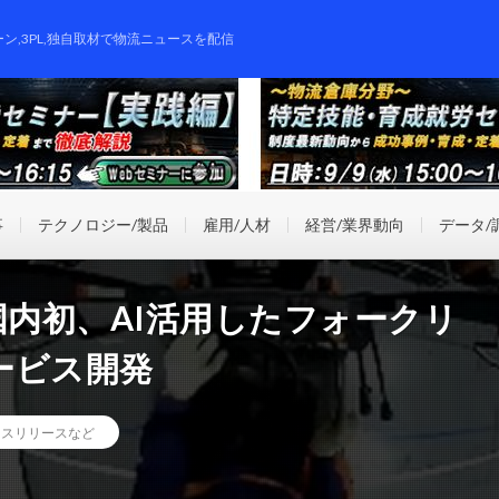
ーン,3PL,独自取材で物流ニュースを配信
事
テクノロジー/製品
雇用/人材
経営/業界動向
データ/
国内初、AI活用したフォークリ
ービス開発
レスリリースなど