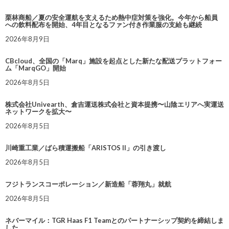
栗林商船／夏の安全運航を支えるため熱中症対策を強化。今年から船員
への飲料配布を開始、4年目となるファン付き作業服の支給も継続
2026年8月9日
CBcloud、全国の「Marq」施設を起点とした新たな配送プラットフォー
ム「MarqGO」開始
2026年8月5日
株式会社Univearth、倉吉運送株式会社と資本提携〜山陰エリアへ実運送
ネットワークを拡大〜
2026年8月5日
川崎重工業／ばら積運搬船「ARISTOS II」の引き渡し
2026年8月5日
フジトランスコーポレーション／新造船「蓉翔丸」就航
2026年8月5日
ネバーマイル：TGR Haas F1 Teamとのパートナーシップ契約を締結しま
した