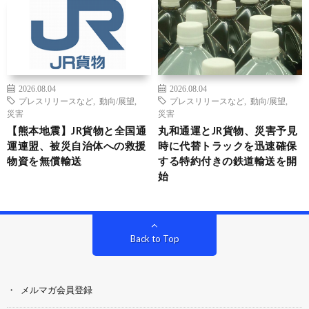
2026.08.04
2026.08.04
プレスリリースなど
,
動向/展望
,
プレスリリースなど
,
動向/展望
,
災害
災害
【熊本地震】JR貨物と全国通
丸和通運とJR貨物、災害予見
運連盟、被災自治体への救援
時に代替トラックを迅速確保
物資を無償輸送
する特約付きの鉄道輸送を開
始
Back to Top
メルマガ会員登録