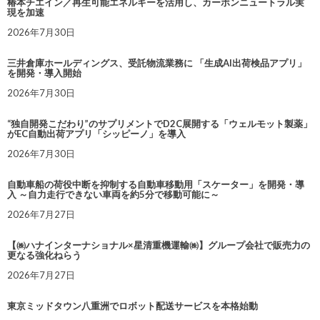
椿本チエイン／再生可能エネルギーを活用し、カーボンニュートラル実
現を加速
2026年7月30日
三井倉庫ホールディングス、受託物流業務に 「生成AI出荷検品アプリ」
を開発・導入開始
2026年7月30日
“独自開発こだわり”のサプリメントでD2C展開する「ウェルモット製薬」
がEC自動出荷アプリ「シッピーノ」を導入
2026年7月30日
自動車船の荷役中断を抑制する自動車移動用「スケーター」を開発・導
入 ～自力走行できない車両を約5分で移動可能に～
2026年7月27日
【㈱ハナインターナショナル×星清重機運輸㈱】グループ会社で販売力の
更なる強化ねらう
2026年7月27日
東京ミッドタウン八重洲でロボット配送サービスを本格始動