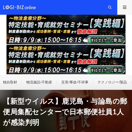
独自取材
物流施設/不動産
災害/事故/不祥事
テクノロジー/製品
【新型ウイルス】鹿児島・与論島の郵
便局集配センターで日本郵便社員1人
が感染判明