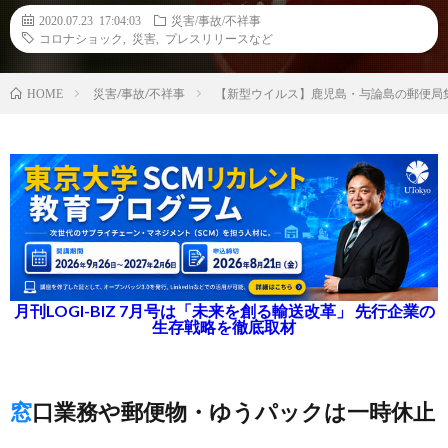
2020.07.23 17:04:03
災害/事故/不祥事
コロナショック
,
災害
,
プレスリリースなど
災害/事故/不祥事
【新型ウイルス】鹿児島・与論島の郵便局
HOME
月刊LOGI-BIZ 7月号は「未来を創る輸送改革」 先行企業の
生存戦略を徹底取材
窓口業務や郵便物・ゆうパックは一時休止