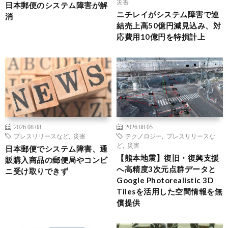
災害
日本郵便のシステム障害が解
ニチレイがシステム障害で連
消
結売上高50億円減見込み、対
応費用10億円を特損計上
2026.08.08
2026.08.05
プレスリリースなど
,
災害
テクノロジー
,
プレスリリースな
ど
,
災害
日本郵便でシステム障害、通
【熊本地震】復旧・復興支援
販購入商品の郵便局やコンビ
へ高精度3次元点群データと
ニ受け取りできず
Google Photorealistic 3D
Tilesを活用した空間情報を無
償提供