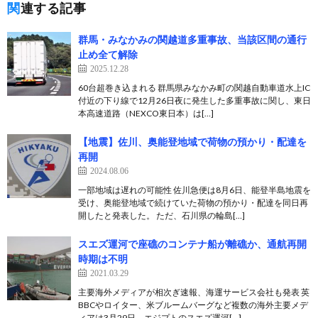
関連する記事
群馬・みなかみの関越道多重事故、当該区間の通行
止め全て解除
2025.12.28
60台超巻き込まれる 群馬県みなかみ町の関越自動車道水上IC
付近の下り線で12月26日夜に発生した多重事故に関し、東日
本高速道路（NEXCO東日本）は[…]
【地震】佐川、奥能登地域で荷物の預かり・配達を
再開
2024.08.06
一部地域は遅れの可能性 佐川急便は8月6日、能登半島地震を
受け、奥能登地域で続けていた荷物の預かり・配達を同日再
開したと発表した。 ただ、石川県の輪島[…]
スエズ運河で座礁のコンテナ船が離礁か、通航再開
時期は不明
2021.03.29
主要海外メディアが相次ぎ速報、海運サービス会社も発表 英
BBCやロイター、米ブルームバーグなど複数の海外主要メデ
ィアは3月29日、エジプトのスエズ運河[…]