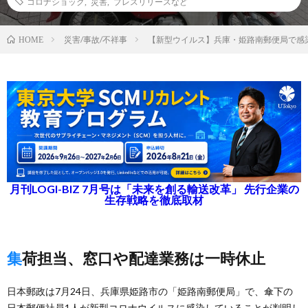
コロナショック
,
災害
,
プレスリリースなど
災害/事故/不祥事
【新型ウイルス】兵庫・姫路南郵便局で感
HOME
月刊LOGI-BIZ 7月号は「未来を創る輸送改革」 先行企業の
生存戦略を徹底取材
集荷担当、窓口や配達業務は一時休止
日本郵政は7月24日、兵庫県姫路市の「姫路南郵便局」で、傘下の
日本郵便社員1人が新型コロナウイルスに感染していることが判明し