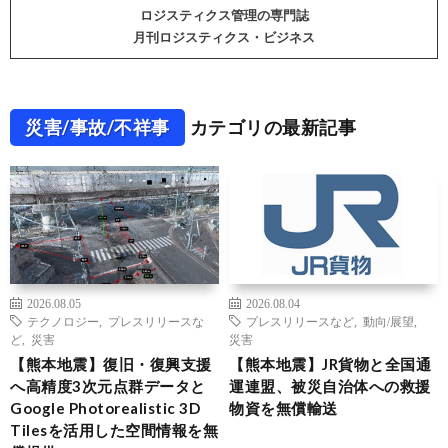
ロジスティクス管理の専門誌
月刊ロジスティクス・ビジネス
災害/事故/不祥事
カテゴリの最新記事
2026.08.05
2026.08.04
テクノロジー
,
プレスリリースな
プレスリリースなど
,
動向/展望
,
ど
,
災害
災害
【熊本地震】復旧・復興支援
【熊本地震】JR貨物と全国通
へ高精度3次元点群データと
運連盟、被災自治体への救援
Google Photorealistic 3D
物資を無償輸送
Tilesを活用した空間情報を無