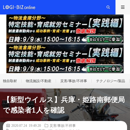
独自取材
物流施設/不動産
災害/事故/不祥事
テクノロジー/製品
【新型ウイルス】兵庫・姫路南郵便局
で感染者1人を確認
2020.07.24 19:49:20
災害/事故/不祥事