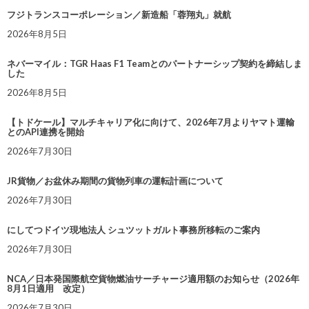
フジトランスコーポレーション／新造船「蓉翔丸」就航
2026年8月5日
ネバーマイル：TGR Haas F1 Teamとのパートナーシップ契約を締結しま
した
2026年8月5日
【トドケール】マルチキャリア化に向けて、2026年7月よりヤマト運輸
とのAPI連携を開始
2026年7月30日
JR貨物／お盆休み期間の貨物列車の運転計画について
2026年7月30日
にしてつドイツ現地法人 シュツットガルト事務所移転のご案内
2026年7月30日
NCA／日本発国際航空貨物燃油サーチャージ適用額のお知らせ（2026年
8月1日適用 改定）
2026年7月30日