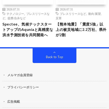
2026.07.31
2026.07.31
テクノロジー
,
プレスリリースな
プレスリリースなど
,
動向/展望
,
ど
,
提携/合弁など
災害
Spectee、気候テックスター
【熊本地震】「震度5強」以
トアップのAquniaと高精度な
上の被災地域に2.2万社、県外
洪水予測技術を共同開発へ
が2割
Back to Top
メルマガ会員登録
プライバシーポリシー
広告掲載