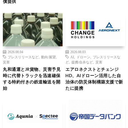
償提供
2026.08.04
2026.08.03
プレスリリースなど
,
動向/展望
,
AI
,
ドローン
,
プレスリリースな
災害
ど
,
提携/合弁など
,
災害
丸和通運とJR貨物、災害予見
エアロネクストとチェンジ
時に代替トラックを迅速確保
HD、AIドローン活用した自
する特約付きの鉄道輸送を開
治体の防災体制構築支援で新
始
たに提携