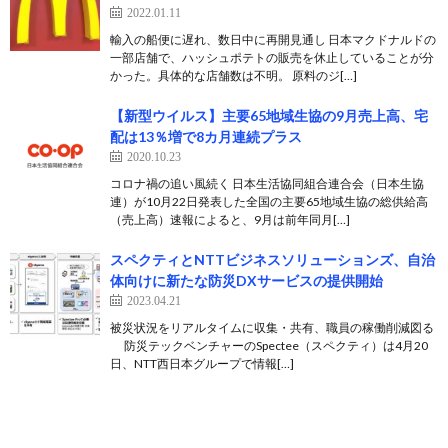
2022.01.11
輸入の船便に遅れ、数日中に再開見通し 日本マクドナルドの
一部店舗で、ハッシュポテトの販売を休止していることが分
かった。具体的な店舗数は不明。 原料のジ[…]
【新型ウイルス】主要65地域生協の9月売上高、宅
配は13％増で8カ月連続プラス
2020.10.23
コロナ禍の追い風続く 日本生活協同組合連合会（日本生協
連）が10月22日発表した全国の主要65地域生協の総供給高
（売上高）速報によると、9月は前年同月[…]
スペクティとNTTビジネスソリューションズ、自治
体向けに新たな防災DXサービスの提供開始
2023.04.21
被災状況をリアルタイムに収集・共有、職員の稼働削減図る
防災テックベンチャーのSpectee（スペクティ）は4月20
日、NTT西日本グループで情報[…]