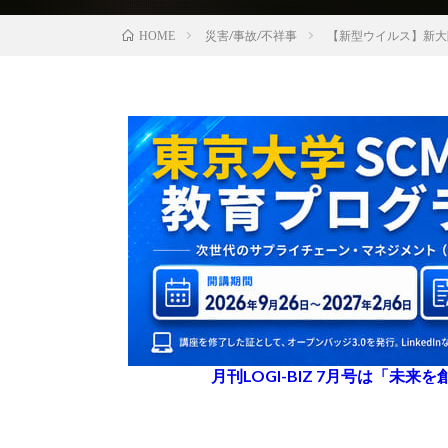
災害/事故/不祥事
【新型ウイルス】新大
HOME
月刊LOGI-BIZ 7月号は「未