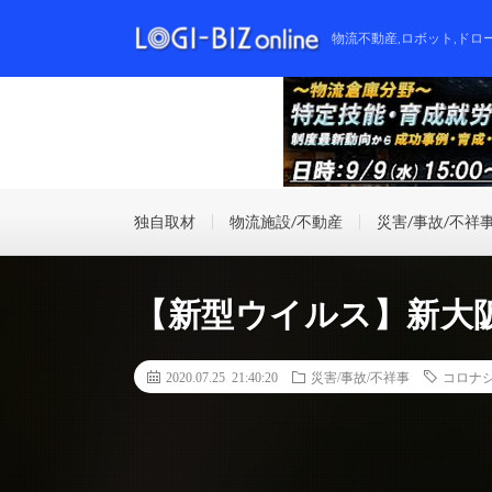
物流不動産,ロボット,ドロ
独自取材
物流施設/不動産
災害/事故/不祥
【新型ウイルス】新大
2020.07.25 21:40:20
災害/事故/不祥事
コロナ