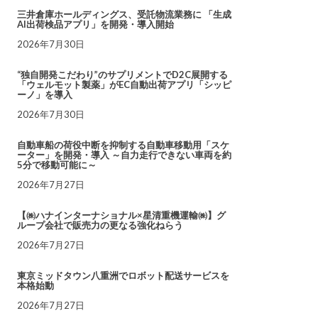
三井倉庫ホールディングス、受託物流業務に 「生成
AI出荷検品アプリ」を開発・導入開始
2026年7月30日
“独自開発こだわり”のサプリメントでD2C展開する
「ウェルモット製薬」がEC自動出荷アプリ「シッピ
ーノ」を導入
2026年7月30日
自動車船の荷役中断を抑制する自動車移動用「スケ
ーター」を開発・導入 ～自力走行できない車両を約
5分で移動可能に～
2026年7月27日
【㈱ハナインターナショナル×星清重機運輸㈱】グ
ループ会社で販売力の更なる強化ねらう
2026年7月27日
東京ミッドタウン八重洲でロボット配送サービスを
本格始動
2026年7月27日