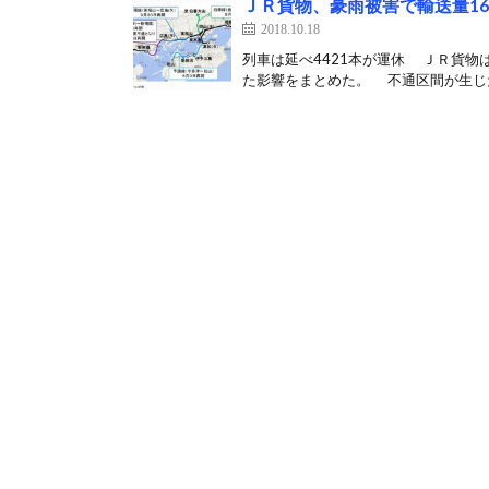
ＪＲ貨物、豪雨被害で輸送量163
2018.10.18
列車は延べ4421本が運休 ＪＲ貨物
た影響をまとめた。 不通区間が生じた7