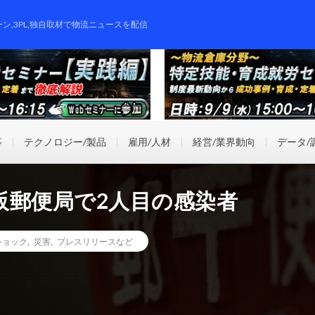
ーン,3PL,独自取材で物流ニュースを配信
事
テクノロジー/製品
雇用/人材
経営/業界動向
データ/
阪郵便局で2人目の感染者
ショック
,
災害
,
プレスリリースなど