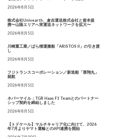
2026年8月5日
株式会社Univearth、倉吉運送株式会社と資本提
携〜山陰エリアへ実運送ネットワークを拡大〜
2026年8月5日
川崎重工業／ばら積運搬船「ARISTOS II」の引き渡
し
2026年8月5日
フジトランスコーポレーション／新造船「蓉翔丸」
就航
2026年8月5日
ネバーマイル：TGR Haas F1 Teamとのパートナー
シップ契約を締結しました
2026年8月5日
【トドケール】マルチキャリア化に向けて、2026
年7月よりヤマト運輸とのAPI連携を開始
2026年7月30日