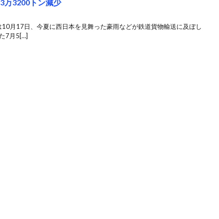
万3200トン減少
は10月17日、今夏に西日本を見舞った豪雨などが鉄道貨物輸送に及ぼし
月5[…]