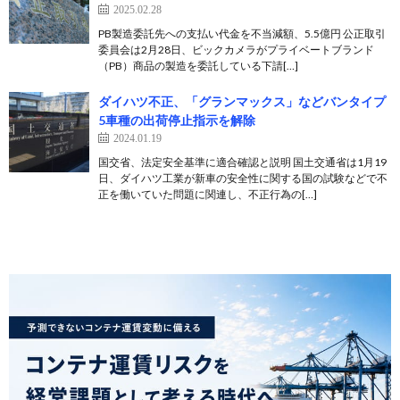
2025.02.28
PB製造委託先への支払い代金を不当減額、5.5億円 公正取引
委員会は2月28日、ビックカメラがプライベートブランド
（PB）商品の製造を委託している下請[…]
ダイハツ不正、「グランマックス」などバンタイプ
5車種の出荷停止指示を解除
2024.01.19
国交省、法定安全基準に適合確認と説明 国土交通省は1月19
日、ダイハツ工業が新車の安全性に関する国の試験などで不
正を働いていた問題に関連し、不正行為の[…]