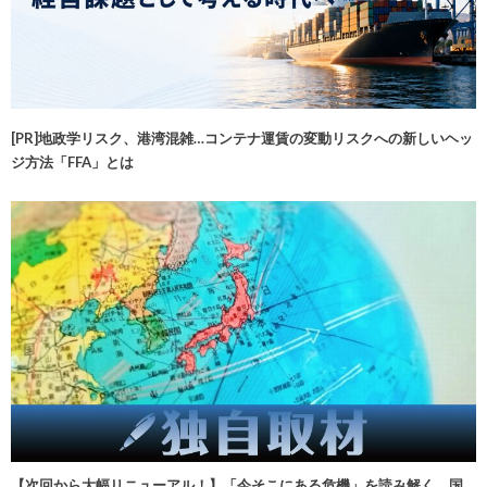
[PR]地政学リスク、港湾混雑…コンテナ運賃の変動リスクへの新しいヘッ
ジ方法「FFA」とは
【次回から大幅リニューアル！】「今そこにある危機」を読み解く 国