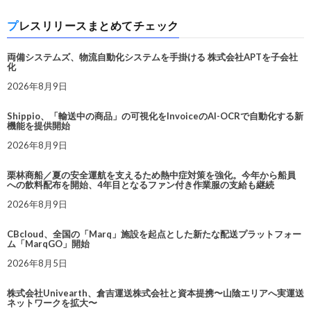
プレスリリースまとめてチェック
両備システムズ、物流自動化システムを手掛ける 株式会社APTを子会社
化
2026年8月9日
Shippio、「輸送中の商品」の可視化をInvoiceのAI-OCRで自動化する新
機能を提供開始
2026年8月9日
栗林商船／夏の安全運航を支えるため熱中症対策を強化。今年から船員
への飲料配布を開始、4年目となるファン付き作業服の支給も継続
2026年8月9日
CBcloud、全国の「Marq」施設を起点とした新たな配送プラットフォー
ム「MarqGO」開始
2026年8月5日
株式会社Univearth、倉吉運送株式会社と資本提携〜山陰エリアへ実運送
ネットワークを拡大〜