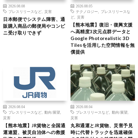
2026.08.08
2026.08.05
プレスリリースなど
,
災害
テクノロジー
,
プレスリリースな
ど
,
災害
日本郵便でシステム障害、通
【熊本地震】復旧・復興支援
販購入商品の郵便局やコンビ
へ高精度3次元点群データと
ニ受け取りできず
Google Photorealistic 3D
Tilesを活用した空間情報を無
償提供
2026.08.04
2026.08.04
プレスリリースなど
,
動向/展望
,
プレスリリースなど
,
動向/展望
,
災害
災害
【熊本地震】JR貨物と全国通
丸和通運とJR貨物、災害予見
運連盟、被災自治体への救援
時に代替トラックを迅速確保