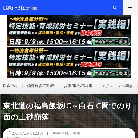
独自取材
物流施設/不動産
災害/事故/不祥事
テクノロジー/製品
東北道の福島飯坂IC～白石IC間でのり
面の土砂崩落
2020.07.29 01:23:01
災害/事故/不祥事