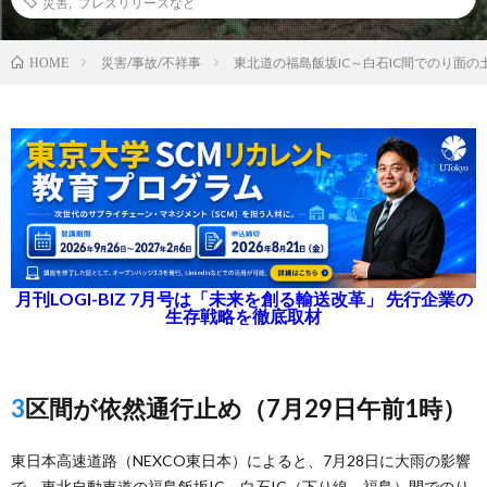
災害
,
プレスリリースなど
災害/事故/不祥事
東北道の福島飯坂IC～白石IC間でのり面の
HOME
月刊LOGI-BIZ 7月号は「未来を創る輸送改革」 先行企業の
生存戦略を徹底取材
3区間が依然通行止め（7月29日午前1時）
東日本高速道路（NEXCO東日本）によると、7月28日に大雨の影響
で、東北自動車道の福島飯坂IC～白石IC（下り線、福島）間でのり