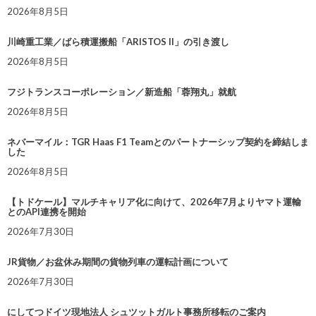
2026年8月5日
川崎重工業／ばら積運搬船「ARISTOS II」の引き渡し
2026年8月5日
フジトランスコーポレーション／新造船「蓉翔丸」就航
2026年8月5日
ネバーマイル：TGR Haas F1 Teamとのパートナーシップ契約を締結しま
した
2026年8月5日
【トドケール】マルチキャリア化に向けて、2026年7月よりヤマト運輸
とのAPI連携を開始
2026年7月30日
JR貨物／お盆休み期間の貨物列車の運転計画について
2026年7月30日
にしてつドイツ現地法人 シュツットガルト事務所移転のご案内