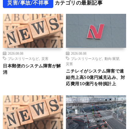
災害/事故/不祥事
カテゴリの最新記事
2026.08.08
2026.08.08
プレスリリースなど
,
災害
プレスリリースなど
,
動向/展望
,
災害
日本郵便のシステム障害が解
ニチレイがシステム障害で連
消
結売上高50億円減見込み、対
応費用10億円を特損計上