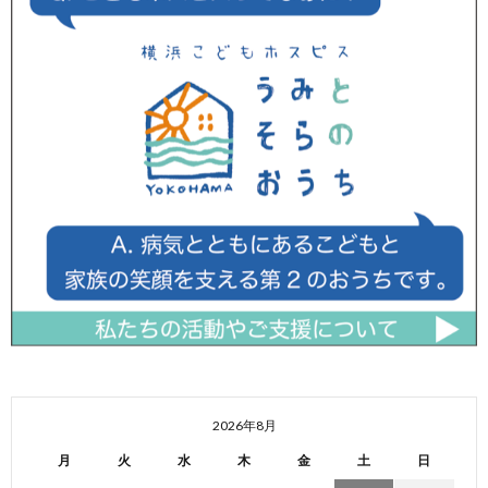
2026年8月
月
火
水
木
金
土
日