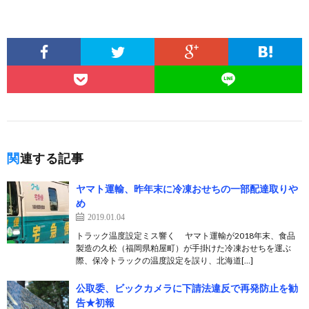
関連する記事
ヤマト運輸、昨年末に冷凍おせちの一部配達取りや
め
2019.01.04
トラック温度設定ミス響く ヤマト運輸が2018年末、食品
製造の久松（福岡県粕屋町）が手掛けた冷凍おせちを運ぶ
際、保冷トラックの温度設定を誤り、北海道[…]
公取委、ビックカメラに下請法違反で再発防止を勧
告★初報