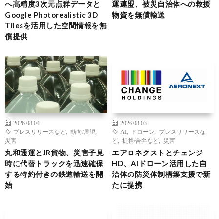
へ高精度3次元点群データと
運連盟、被災自治体への救援
Google Photorealistic 3D
物資を無償輸送
Tilesを活用した空間情報を無
償提供
2026.08.04
2026.08.03
プレスリリースなど
,
動向/展望
,
AI
,
ドローン
,
プレスリリースな
災害
ど
,
提携/合弁など
,
災害
丸和通運とJR貨物、災害予見
エアロネクストとチェンジ
時に代替トラックを迅速確保
HD、AIドローン活用した自
する特約付きの鉄道輸送を開
治体の防災体制構築支援で新
始
たに提携