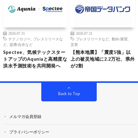
2026.07.31
2026.07.31
テクノロジー
,
プレスリリースな
プレスリリースなど
,
動向/展望
,
ど
,
提携/合弁など
災害
Spectee、気候テックスター
【熊本地震】「震度5強」以
トアップのAquniaと高精度な
上の被災地域に2.2万社、県外
洪水予測技術を共同開発へ
が2割
Back to Top
メルマガ会員登録
プライバシーポリシー