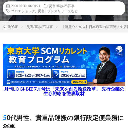
2020.07.30 06:00:21
災害/事故/不祥事
コロナショック
,
災害
,
プレスリリースなど
災害/事故/不祥事
【新型ウイルス】日本通運の関西警送支店
HOME
月刊LOGI-BIZ 7月号は「未来を創る輸送改革」 先行企業の
生存戦略を徹底取材
50代男性、貴重品運搬の銀行設定便業務に
従事