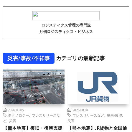
ロジスティクス管理の専門誌
月刊ロジスティクス・ビジネス
災害/事故/不祥事
カテゴリの最新記事
2026.08.05
2026.08.04
テクノロジー
,
プレスリリースな
プレスリリースなど
,
動向/展望
,
ど
,
災害
災害
【熊本地震】復旧・復興支援
【熊本地震】JR貨物と全国通