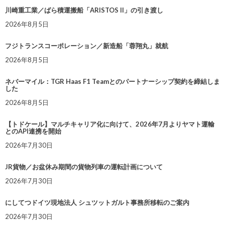
川崎重工業／ばら積運搬船「ARISTOS II」の引き渡し
2026年8月5日
フジトランスコーポレーション／新造船「蓉翔丸」就航
2026年8月5日
ネバーマイル：TGR Haas F1 Teamとのパートナーシップ契約を締結しま
した
2026年8月5日
【トドケール】マルチキャリア化に向けて、2026年7月よりヤマト運輸
とのAPI連携を開始
2026年7月30日
JR貨物／お盆休み期間の貨物列車の運転計画について
2026年7月30日
にしてつドイツ現地法人 シュツットガルト事務所移転のご案内
2026年7月30日