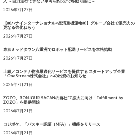
入 ～自力走行できない車両を約5分で移動可能に～
2026年7月27日
【㈱ハナインターナショナル×星清重機運輸㈱】グループ会社で販売力の
更なる強化ねらう
2026年7月27日
東京ミッドタウン八重洲でロボット配送サービスを本格始動
2026年7月27日
上組／コンテナ物流最適化サービスを提供する スタートアップ企業
「OneStream株式会社」への出資のお知らせ
2026年7月21日
ZOZO、BONJOUR SAGANの自社EC拡大に向け「Fulfillment by
ZOZO」を提供開始
2026年7月21日
ロジポケ、「パスキー認証（MFA）」機能をリリース
2026年7月21日