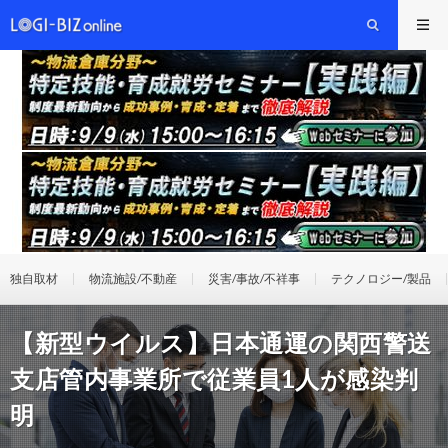
独自取材
物流施設/不動産
災害/事故/不祥事
テクノロジー/製品
【新型ウイルス】日本通運の関西警送
支店管内事業所で従業員1人が感染判
明