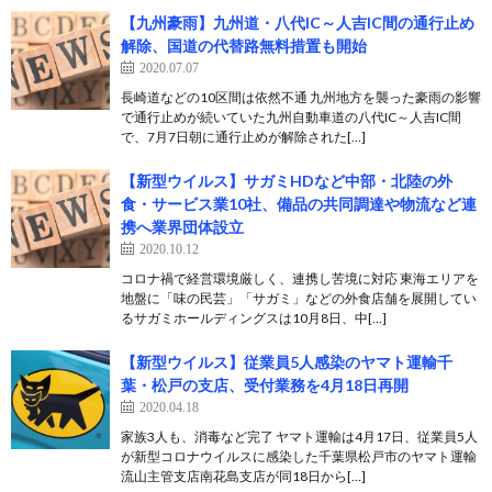
【九州豪雨】九州道・八代IC～人吉IC間の通行止め
解除、国道の代替路無料措置も開始
2020.07.07
長崎道などの10区間は依然不通 九州地方を襲った豪雨の影響
で通行止めが続いていた九州自動車道の八代IC～人吉IC間
で、7月7日朝に通行止めが解除された[…]
【新型ウイルス】サガミHDなど中部・北陸の外
食・サービス業10社、備品の共同調達や物流など連
携へ業界団体設立
2020.10.12
コロナ禍で経営環境厳しく、連携し苦境に対応 東海エリアを
地盤に「味の民芸」「サガミ」などの外食店舗を展開してい
るサガミホールディングスは10月8日、中[…]
【新型ウイルス】従業員5人感染のヤマト運輸千
葉・松戸の支店、受付業務を4月18日再開
2020.04.18
家族3人も、消毒など完了 ヤマト運輸は4月17日、従業員5人
が新型コロナウイルスに感染した千葉県松戸市のヤマト運輸
流山主管支店南花島支店が同18日から[…]