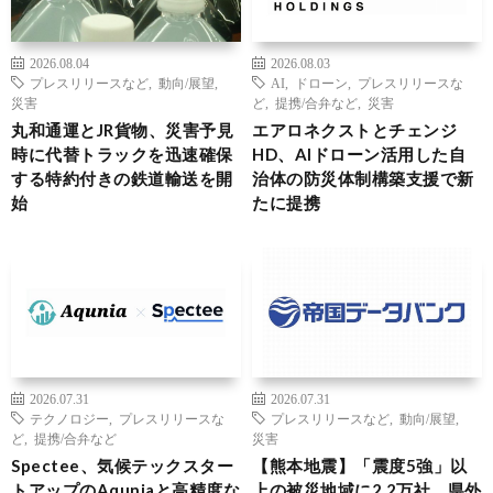
2026.08.04
2026.08.03
プレスリリースなど
,
動向/展望
,
AI
,
ドローン
,
プレスリリースな
災害
ど
,
提携/合弁など
,
災害
丸和通運とJR貨物、災害予見
エアロネクストとチェンジ
時に代替トラックを迅速確保
HD、AIドローン活用した自
する特約付きの鉄道輸送を開
治体の防災体制構築支援で新
始
たに提携
2026.07.31
2026.07.31
テクノロジー
,
プレスリリースな
プレスリリースなど
,
動向/展望
,
ど
,
提携/合弁など
災害
Spectee、気候テックスター
【熊本地震】「震度5強」以
トアップのAquniaと高精度な
上の被災地域に2.2万社、県外