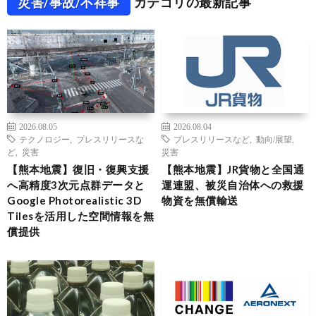
災害/事故/不祥事
カテゴリの最新記事
2026.08.05
2026.08.04
テクノロジー
,
プレスリリースな
プレスリリースなど
,
動向/展望
,
ど
,
災害
災害
【熊本地震】復旧・復興支援
【熊本地震】JR貨物と全国通
へ高精度3次元点群データと
運連盟、被災自治体への救援
Google Photorealistic 3D
物資を無償輸送
Tilesを活用した空間情報を無
償提供