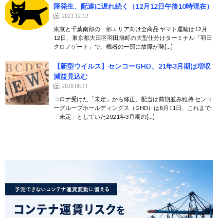
障発生、配達に遅れ続く（12月12日午後10時現在）
2023.12.12
東京と千葉南部の一部エリア向け全商品 ヤマト運輸は12月
12日、東京都大田区羽田旭町の大型仕分けターミナル「羽田
クロノゲート」で、機器の一部に故障が発[…]
【新型ウイルス】センコーGHD、21年3月期は増収
減益見込む
2020.08.11
コロナ受けた「未定」から修正、配当は前期並み維持 センコ
ーグループホールディングス（GHD）は8月11日、これまで
「未定」としていた2021年3月期の[…]