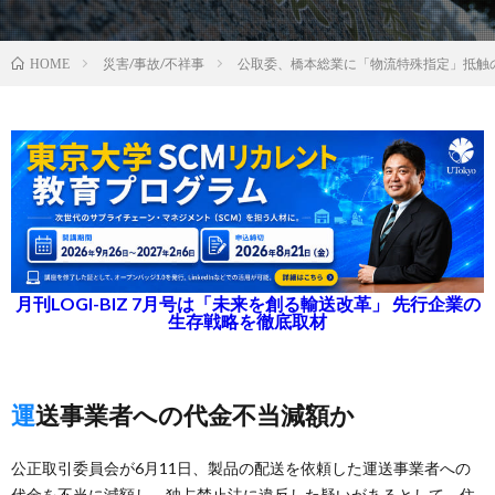
災害/事故/不祥事
公取委、橋本総業に「物流特殊指定」抵触
HOME
月刊LOGI-BIZ 7月号は「未来を創る輸送改革」 先行企業の
生存戦略を徹底取材
運送事業者への代金不当減額か
公正取引委員会が6月11日、製品の配送を依頼した運送事業者への
代金を不当に減額し、独占禁止法に違反した疑いがあるとして、住