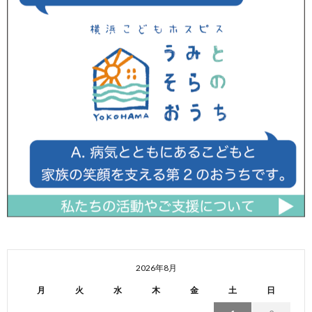
2026年8月
月
火
水
木
金
土
日