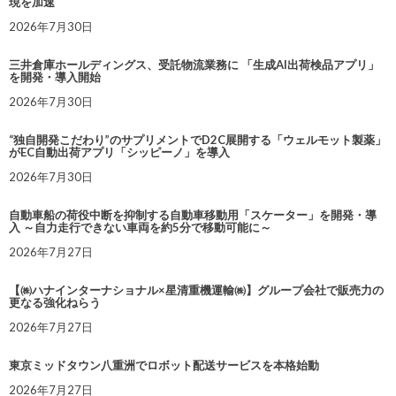
現を加速
2026年7月30日
三井倉庫ホールディングス、受託物流業務に 「生成AI出荷検品アプリ」
を開発・導入開始
2026年7月30日
“独自開発こだわり”のサプリメントでD2C展開する「ウェルモット製薬」
がEC自動出荷アプリ「シッピーノ」を導入
2026年7月30日
自動車船の荷役中断を抑制する自動車移動用「スケーター」を開発・導
入 ～自力走行できない車両を約5分で移動可能に～
2026年7月27日
【㈱ハナインターナショナル×星清重機運輸㈱】グループ会社で販売力の
更なる強化ねらう
2026年7月27日
東京ミッドタウン八重洲でロボット配送サービスを本格始動
2026年7月27日