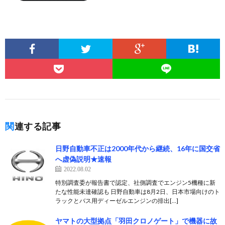
関連する記事
日野自動車不正は2000年代から継続、16年に国交省
へ虚偽説明★速報
2022.08.02
特別調査委が報告書で認定、社側調査でエンジン5機種に新
たな性能未達確認も 日野自動車は8月2日、日本市場向けのト
ラックとバス用ディーゼルエンジンの排出[…]
ヤマトの大型拠点「羽田クロノゲート」で機器に故