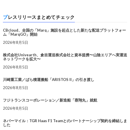
プレスリリースまとめてチェック
CBcloud、全国の「Marq」施設を起点とした新たな配送プラットフォー
ム「MarqGO」開始
2026年8月5日
株式会社Univearth、倉吉運送株式会社と資本提携〜山陰エリアへ実運送
ネットワークを拡大〜
2026年8月5日
川崎重工業／ばら積運搬船「ARISTOS II」の引き渡し
2026年8月5日
フジトランスコーポレーション／新造船「蓉翔丸」就航
2026年8月5日
ネバーマイル：TGR Haas F1 Teamとのパートナーシップ契約を締結しま
した