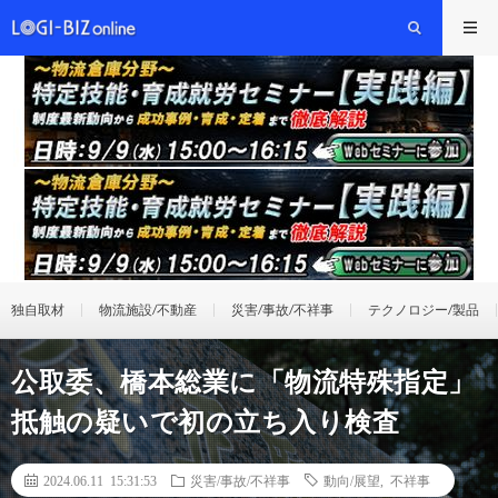
独自取材
物流施設/不動産
災害/事故/不祥事
テクノロジー/製品
公取委、橋本総業に「物流特殊指定」
抵触の疑いで初の立ち入り検査
2024.06.11 15:31:53
災害/事故/不祥事
動向/展望
,
不祥事