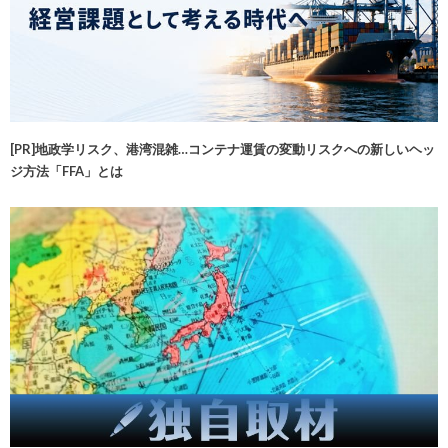
[PR]地政学リスク、港湾混雑…コンテナ運賃の変動リスクへの新しいヘッ
ジ方法「FFA」とは