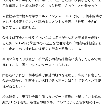
宅設備卸大手の橋本総業へ立ち入り検査に入ったことが分かった。
同社親会社の橋本総業ホールディングス（HD）は同日、橋本総業が
立ち入り検査を受けたと認めるコメントを発表。「検査に全面的に
協力する」と強調した。
公取委は荷主との取引で弱い立場に陥りがちな運送事業者を保護す
るため、2004年に荷主側の不公正な取引方法を「物流特殊指定」と
して定め、独占禁止法に違反する行為と明示している。
今回の立ち入り検査は、公取委が物流特殊指定に該当したとみて実
施しており、国内では初のケースとみられる。
関係筋によれば、橋本総業は優越的地位を濫用し、事前に合意した
代金の額から「割戻金」の名目で数％不当に減らして支払った可能
性があるという。
橋本総業は、東京証券取引所スタンダード市場に上場している橋本
総業HDの子会社。各種管や継ぎ手、バルブといった管材類のほか、