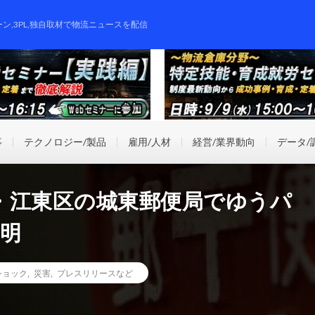
ーン,3PL,独自取材で物流ニュースを配信
事
テクノロジー/製品
雇用/人材
経営/業界動向
データ/
・江東区の城東郵便局でゆうパ
判明
ショック
,
災害
,
プレスリリースなど