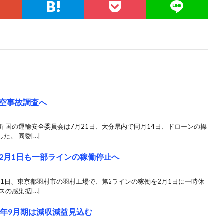
空事故調査へ
 国の運輸安全委員会は7月21日、大分県内で同月14日、ドローンの操
。 同委[…]
2月1日も一部ラインの稼働停止へ
31日、東京都羽村市の羽村工場で、第2ラインの稼働を2月1日に一時休
の感染拡[…]
0年9月期は減収減益見込む