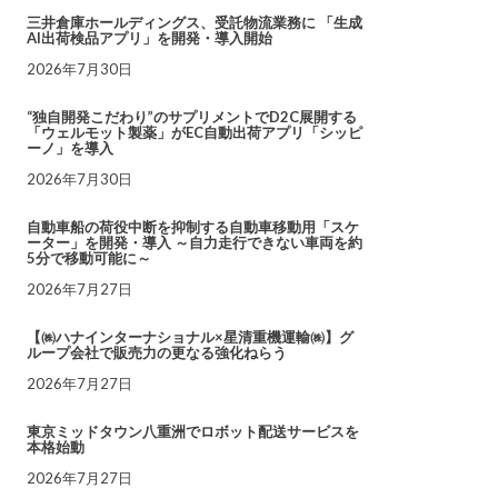
三井倉庫ホールディングス、受託物流業務に 「生成
AI出荷検品アプリ」を開発・導入開始
2026年7月30日
“独自開発こだわり”のサプリメントでD2C展開する
「ウェルモット製薬」がEC自動出荷アプリ「シッピ
ーノ」を導入
2026年7月30日
自動車船の荷役中断を抑制する自動車移動用「スケ
ーター」を開発・導入 ～自力走行できない車両を約
5分で移動可能に～
2026年7月27日
【㈱ハナインターナショナル×星清重機運輸㈱】グ
ループ会社で販売力の更なる強化ねらう
2026年7月27日
東京ミッドタウン八重洲でロボット配送サービスを
本格始動
2026年7月27日