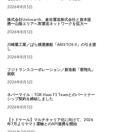
2026年8月5日
株式会社Univearth、倉吉運送株式会社と資本提
携〜山陰エリアへ実運送ネットワークを拡大〜
2026年8月5日
川崎重工業／ばら積運搬船「ARISTOS II」の引き渡
し
2026年8月5日
フジトランスコーポレーション／新造船「蓉翔丸」
就航
2026年8月5日
ネバーマイル：TGR Haas F1 Teamとのパートナー
シップ契約を締結しました
2026年8月5日
【トドケール】マルチキャリア化に向けて、2026
年7月よりヤマト運輸とのAPI連携を開始
2026年7月30日