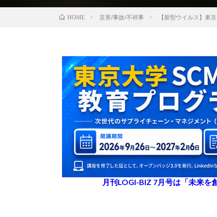
災害/事故/不祥事
【新型ウイルス】東京
HOME
月刊LOGI-BIZ 7月号は「未