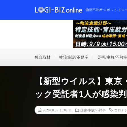
物流不動産,ロボット,ドロ
独自取材
物流施設/不動産
災害/事故/不祥
【新型ウイルス】東京
ック受託者1人が感染
2020.08.05 15:02:11
災害/事故/不祥事
コロナ