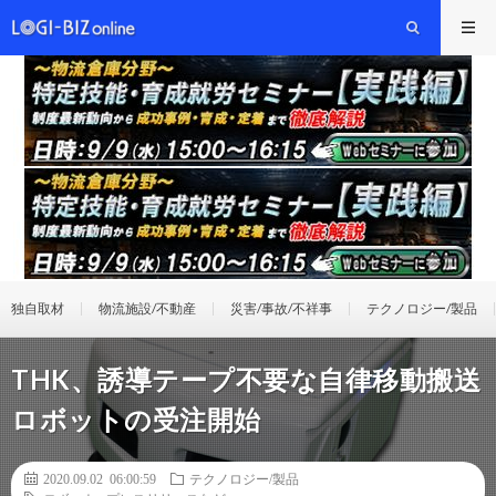
独自取材
物流施設/不動産
災害/事故/不祥事
テクノロジー/製品
THK、誘導テープ不要な自律移動搬送
ロボットの受注開始
2020.09.02 06:00:59
テクノロジー/製品