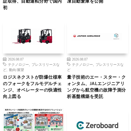
証取得、自動運転分野で国内
凍自動倉庫を公開
初
2026.08.07
2026.08.07
テクノロジー
,
プレスリリースな
テクノロジー
,
プレスリリースな
ど
,
動向/展望
ど
ロジスネクストが防爆仕様車
量子技術のエー・スター・ク
のフォークをフルモデルチェ
ォンタム、JALエンジニアリ
ンジ、オペレーターの快適性
ングから航空機の故障予測分
向上図る
析基盤構築を受託