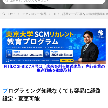
ロボット
,
プレスリリースなど
テクノロジー/製品
THK、誘導テープ不要な自律移動搬送ロ
HOME
月刊LOGI-BIZ 7月号は「未来を創る輸送改革」 先行企業の
生存戦略を徹底取材
プログラミング知識なくても容易に経路
設定・変更可能