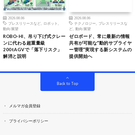
2026.08.06
2026.08.06
プレスリリースなど
,
ロボット
,
テクノロジー
,
プレスリリースな
動向/展望
ど
,
動向/展望
ROBO-HI、吊り下げ式クレー
ゼロボード、常に最新の情報
ンに代わる超重量級
共有が可能な“動的サプライヤ
200tAGVで「落下リスク」
ー管理”実現する新システムの
解消と説明
提供開始へ
Back to Top
メルマガ会員登録
プライバシーポリシー