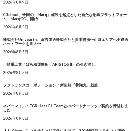
2026年8月9日
CBcloud、全国の「Marq」施設を起点とした新たな配送プラットフォー
ム「MarqGO」開始
2026年8月5日
株式会社Univearth、倉吉運送株式会社と資本提携〜山陰エリアへ実運送
ネットワークを拡大〜
2026年8月5日
川崎重工業／ばら積運搬船「ARISTOS II」の引き渡し
2026年8月5日
フジトランスコーポレーション／新造船「蓉翔丸」就航
2026年8月5日
ネバーマイル：TGR Haas F1 Teamとのパートナーシップ契約を締結しま
した
2026年8月5日
【トドケール】マルチキャリア化に向けて、2026年7月よりヤマト運輸