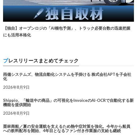
【独自】オープンロジの「AI梱包予測」、トラック必要台数の迅速把握
にも活用本格化
プレスリリースまとめてチェック
両備システムズ、物流自動化システムを手掛ける 株式会社APTを子会社
化
2026年8月9日
Shippio、「輸送中の商品」の可視化をInvoiceのAI-OCRで自動化する新
機能を提供開始
2026年8月9日
栗林商船／夏の安全運航を支えるため熱中症対策を強化。今年から船員
への飲料配布を開始、4年目となるファン付き作業服の支給も継続