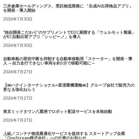
三井倉庫ホールディングス、受託物流業務に 「生成AI出荷検品アプリ」
を開発・導入開始
2026年7月30日
“独自開発こだわり”のサプリメントでD2C展開する「ウェルモット製薬」
がEC自動出荷アプリ「シッピーノ」を導入
2026年7月30日
自動車船の荷役中断を抑制する自動車移動用「スケーター」を開発・導
入 ～自力走行できない車両を約5分で移動可能に～
2026年7月27日
【㈱ハナインターナショナル×星清重機運輸㈱】グループ会社で販売力の
更なる強化ねらう
2026年7月27日
東京ミッドタウン八重洲でロボット配送サービスを本格始動
2026年7月27日
上組／コンテナ物流最適化サービスを提供する スタートアップ企業
「OneStream株式会社」への出資のお知らせ