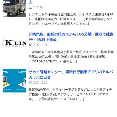
入
2023.07.15
日野デュトロ採用 生活協同組合のパルシステム東京は7月14
日、宅配物流拠点の「昭島センター」（東京都昭島市）で7
月13日、グループ初の本格導入となるE[…]
川崎汽船、船舶の排ガスからCO2分離・回収で純度
99・9%以上達成
2021.10.21
三菱造船や日本海事協会と共同で検証プロジェクト推進 川崎
汽船は10月20日、同社運航の東北電力向け石炭運搬船
「CORONA UTILITY」へ搭載し[…]
サカイ引越センター、運転代行配車アプリのアルパ
カラボに出資
2024.11.29
投資第2号案件、ドライバー不足対策などにつながるアイデ
ア模索へ 運転代行配車アプリサービス「AIRCLE（エアク
ル）」と運転請負サービス「AIRCLE[…]