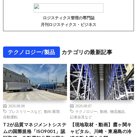
ロジスティクス管理の専門誌
月刊ロジスティクス・ビジネス
テクノロジー/製品
カテゴリの最新記事
2026.08.08
2026.08.07
プレスリリースなど
,
動向/展望
,
テクノロジー
,
動画
,
物流施設
,
自動運転
記者会見など
T2が品質マネジメントシステ
【現地取材・動画】霞ヶ関キ
ムの国際規格「ISO9001」認
ャピタル、川崎・東扇島の冷