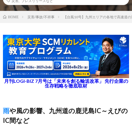
災害
,
プレスリリースなど
災害/事故/不祥事
【台風10号】九州エリアの各地で高速道の
HOME
月刊LOGI-BIZ 7月号は「未来を創る輸送改革」 先行企業の
生存戦略を徹底取材
雨や風の影響、九州道の鹿児島IC～えびの
IC間など