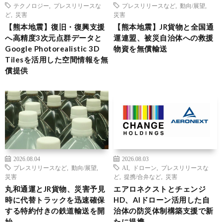
テクノロジー
,
プレスリリースな
プレスリリースなど
,
動向/展望
,
ど
,
災害
災害
【熊本地震】復旧・復興支援
【熊本地震】JR貨物と全国通
へ高精度3次元点群データと
運連盟、被災自治体への救援
Google Photorealistic 3D
物資を無償輸送
Tilesを活用した空間情報を無
償提供
2026.08.04
2026.08.03
プレスリリースなど
,
動向/展望
,
AI
,
ドローン
,
プレスリリースな
災害
ど
,
提携/合弁など
,
災害
丸和通運とJR貨物、災害予見
エアロネクストとチェンジ
時に代替トラックを迅速確保
HD、AIドローン活用した自
する特約付きの鉄道輸送を開
治体の防災体制構築支援で新
始
たに提携