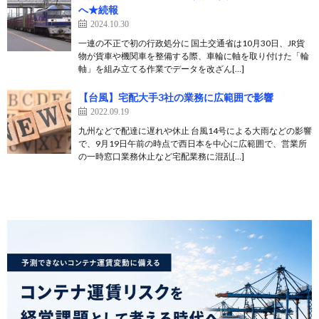
へ★続報
2024.10.30
一連の不正で初の行政処分に 国土交通省は10月30日、JR貨
物が貨車や機関車を整備する際、車輪に軸を取り付けた「輪
軸」を組み立てる作業でデータを改ざん[…]
【台風】宅配大手3社の業務に広範囲で影響
2022.09.19
九州などで配達に遅れや休止 台風14号による大雨などの影響
で、9月19日午前の時点で西日本を中心に広範囲で、営業所
の一時窓口業務休止など宅配業務に混乱[…]