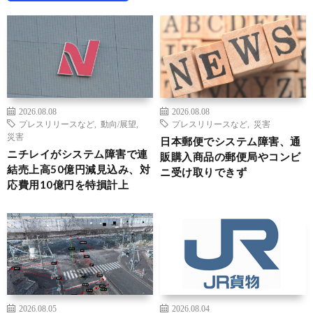
2026.08.08
2026.08.08
プレスリリースなど
,
動向/展望
,
プレスリリースなど
,
災害
災害
日本郵便でシステム障害、通
ニチレイがシステム障害で連
販購入商品の郵便局やコンビ
結売上高50億円減見込み、対
ニ受け取りできず
応費用10億円を特損計上
2026.08.05
2026.08.04