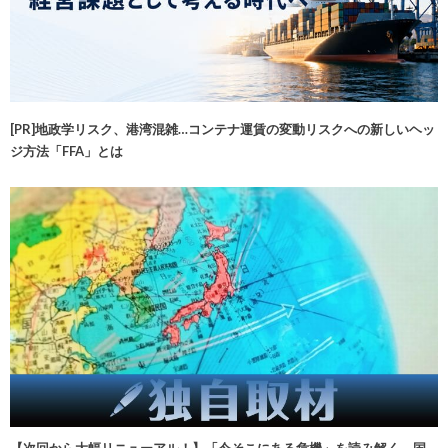
[PR]地政学リスク、港湾混雑…コンテナ運賃の変動リスクへの新しいヘッ
ジ方法「FFA」とは
【次回から大幅リニューアル！】「今そこにある危機」を読み解く 国