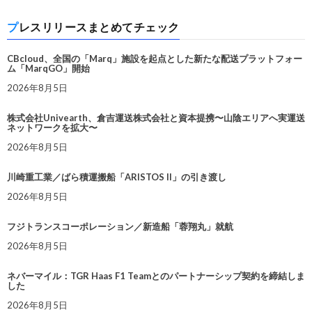
プレスリリースまとめてチェック
CBcloud、全国の「Marq」施設を起点とした新たな配送プラットフォー
ム「MarqGO」開始
2026年8月5日
株式会社Univearth、倉吉運送株式会社と資本提携〜山陰エリアへ実運送
ネットワークを拡大〜
2026年8月5日
川崎重工業／ばら積運搬船「ARISTOS II」の引き渡し
2026年8月5日
フジトランスコーポレーション／新造船「蓉翔丸」就航
2026年8月5日
ネバーマイル：TGR Haas F1 Teamとのパートナーシップ契約を締結しま
した
2026年8月5日