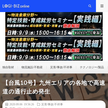
独自取材
物流施設/不動産
災害/事故/不祥事
テクノロジー/製品
【台風10号】九州エリアの各地で高速
道の通行止め発生
2020.09.06 19:56:26
災害/事故/不祥事