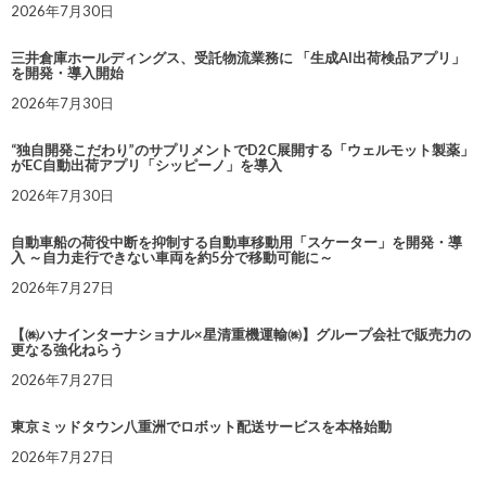
2026年7月30日
三井倉庫ホールディングス、受託物流業務に 「生成AI出荷検品アプリ」
を開発・導入開始
2026年7月30日
“独自開発こだわり”のサプリメントでD2C展開する「ウェルモット製薬」
がEC自動出荷アプリ「シッピーノ」を導入
2026年7月30日
自動車船の荷役中断を抑制する自動車移動用「スケーター」を開発・導
入 ～自力走行できない車両を約5分で移動可能に～
2026年7月27日
【㈱ハナインターナショナル×星清重機運輸㈱】グループ会社で販売力の
更なる強化ねらう
2026年7月27日
東京ミッドタウン八重洲でロボット配送サービスを本格始動
2026年7月27日