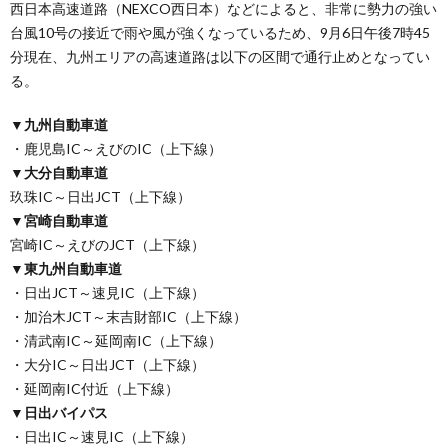
西日本高速道路（NEXCO西日本）などによると、非常に勢力の強い
台風10号の接近で雨や風が強くなっているため、9月6日午後7時45
分現在、九州エリアの高速道路は以下の区間で通行止めとなってい
る。
▼九州自動車道
・鹿児島IC～えびのIC（上下線）
▼大分自動車道
玖珠IC～日出JCT（上下線）
▼宮崎自動車道
宮崎IC～えびのJCT（上下線）
▼東九州自動車道
・日出JCT～速見IC（上下線）
・加治木JCT～末吉財部IC（上下線）
・清武南IC～延岡南IC（上下線）
・大分IC～日出JCT（上下線）
・延岡南IC付近（上下線）
▼日出バイパス
・日出IC～速見IC（上下線）