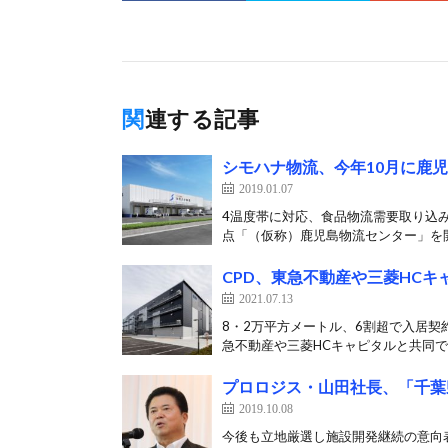
関連する記事
シモハナ物流、今年10月に鹿
2019.01.07
4温度帯に対応、食品物流需要取り込
点「（仮称）鹿児島物流センター」を開
CPD、東急不動産や三菱HC
2021.07.13
8・2万平方メートル、6割超で入居契
急不動産や三菱HCキャピタルと共同で、
プロロジス・山田社長、「千葉
2019.10.08
今後も立地厳選し施設開発継続の意向表