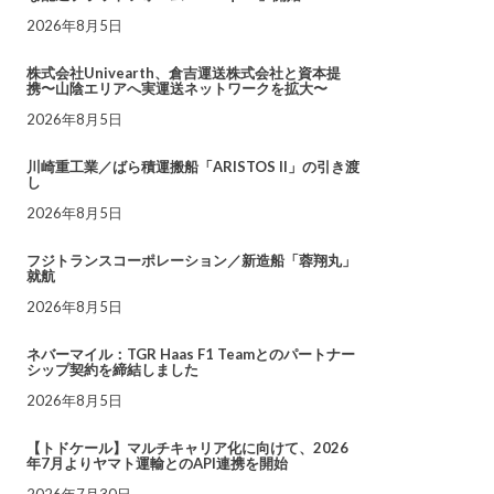
2026年8月5日
株式会社Univearth、倉吉運送株式会社と資本提
携〜山陰エリアへ実運送ネットワークを拡大〜
2026年8月5日
川崎重工業／ばら積運搬船「ARISTOS II」の引き渡
し
2026年8月5日
フジトランスコーポレーション／新造船「蓉翔丸」
就航
2026年8月5日
ネバーマイル：TGR Haas F1 Teamとのパートナー
シップ契約を締結しました
2026年8月5日
【トドケール】マルチキャリア化に向けて、2026
年7月よりヤマト運輸とのAPI連携を開始
2026年7月30日