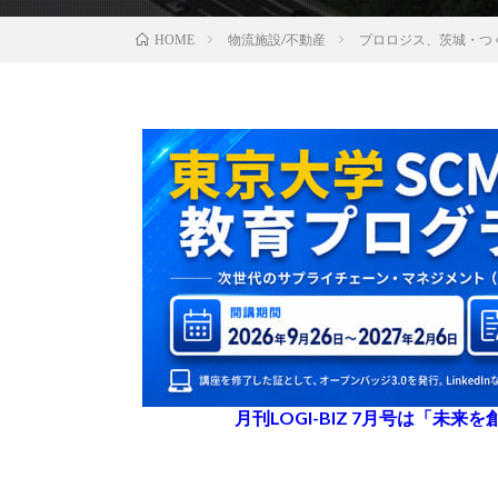
物流施設/不動産
プロロジス、茨城・つ
HOME
月刊LOGI-BIZ 7月号は「未