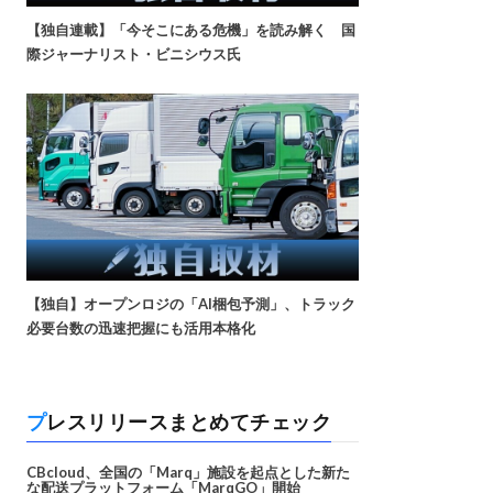
【独自連載】「今そこにある危機」を読み解く 国
際ジャーナリスト・ビニシウス氏
【独自】オープンロジの「AI梱包予測」、トラック
必要台数の迅速把握にも活用本格化
プレスリリースまとめてチェック
CBcloud、全国の「Marq」施設を起点とした新た
な配送プラットフォーム「MarqGO」開始