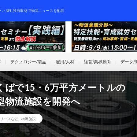
ーン,3PL,独自取材で物流ニュースを配信
事
テクノロジー/製品
雇用/人材
経営/業界動向
データ/
ばで15・6万平方メートルの
型物流施設を開発へ
リースなど
,
物流施設