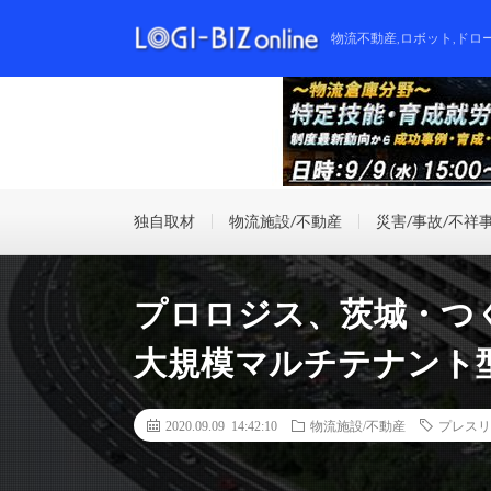
物流不動産,ロボット,ドロ
独自取材
物流施設/不動産
災害/事故/不祥
プロロジス、茨城・つく
大規模マルチテナント
2020.09.09 14:42:10
物流施設/不動産
プレスリ