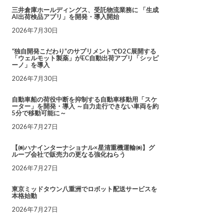
三井倉庫ホールディングス、受託物流業務に 「生成
AI出荷検品アプリ」を開発・導入開始
2026年7月30日
“独自開発こだわり”のサプリメントでD2C展開する
「ウェルモット製薬」がEC自動出荷アプリ「シッピ
ーノ」を導入
2026年7月30日
自動車船の荷役中断を抑制する自動車移動用「スケ
ーター」を開発・導入 ～自力走行できない車両を約
5分で移動可能に～
2026年7月27日
【㈱ハナインターナショナル×星清重機運輸㈱】グ
ループ会社で販売力の更なる強化ねらう
2026年7月27日
東京ミッドタウン八重洲でロボット配送サービスを
本格始動
2026年7月27日