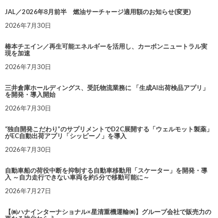
JAL／2026年8月前半 燃油サーチャージ適用額のお知らせ(変更)
2026年7月30日
椿本チエイン／再生可能エネルギーを活用し、カーボンニュートラル実
現を加速
2026年7月30日
三井倉庫ホールディングス、受託物流業務に 「生成AI出荷検品アプリ」
を開発・導入開始
2026年7月30日
“独自開発こだわり”のサプリメントでD2C展開する「ウェルモット製薬」
がEC自動出荷アプリ「シッピーノ」を導入
2026年7月30日
自動車船の荷役中断を抑制する自動車移動用「スケーター」を開発・導
入 ～自力走行できない車両を約5分で移動可能に～
2026年7月27日
【㈱ハナインターナショナル×星清重機運輸㈱】グループ会社で販売力の