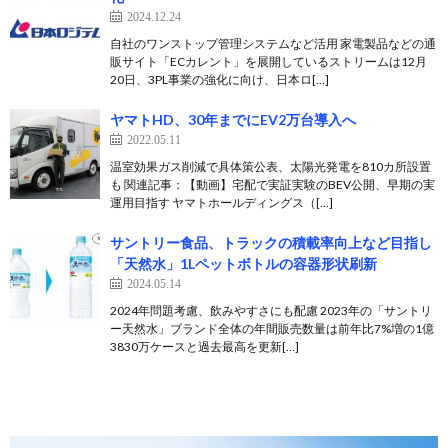
2024.12.24
自社のワンストップ管理システムなど活用 家電製品などの通
販サイト「ECカレント」を展開しているストリームは12月
20日、3PL事業の強化に向け、日本ロ[…]
ヤマトHD、30年までにEV2万台導入へ
2022.05.11
温室効果ガス削減で具体策公表、太陽光発電を810カ所設置
も 関連記事：【動画】宅配で実証実験のBEV公開、早期の実
運用目指す ヤマトホールディングス（[…]
サントリー食品、トラックの積載率向上など目指し
「天然水」1Lペットボトルの容器形状刷新
2024.05.14
2024年問題考慮、飲みやすさにも配慮 2023年の「サントリ
ー天然水」ブランド全体の年間販売数量は前年比7%増の1億
3830万ケースと過去最高を更新[…]