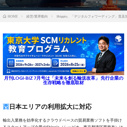
経営/業界動向
Shippio、「デジタルフォワーディング」普
HOME
月刊LOGI-BIZ 7月号は「未来を創る輸送改革」 先行企業の
生存戦略を徹底取材
西日本エリアの利用拡大に対応
輸出入業務を効率化するクラウドベースの貿易業務ソフトを手掛け
るスタートアップ企業のShippio（シッピオ、東京都港区西麻布）は