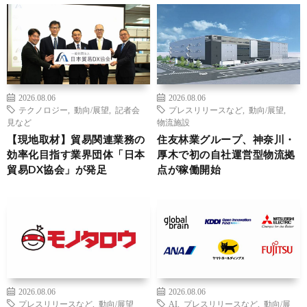
2026.08.06
2026.08.06
テクノロジー
,
動向/展望
,
記者会
プレスリリースなど
,
動向/展望
,
見など
物流施設
【現地取材】貿易関連業務の
住友林業グループ、神奈川・
効率化目指す業界団体「日本
厚木で初の自社運営型物流拠
貿易DX協会」が発足
点が稼働開始
2026.08.06
2026.08.06
プレスリリースなど
,
動向/展望
AI
,
プレスリリースなど
,
動向/展