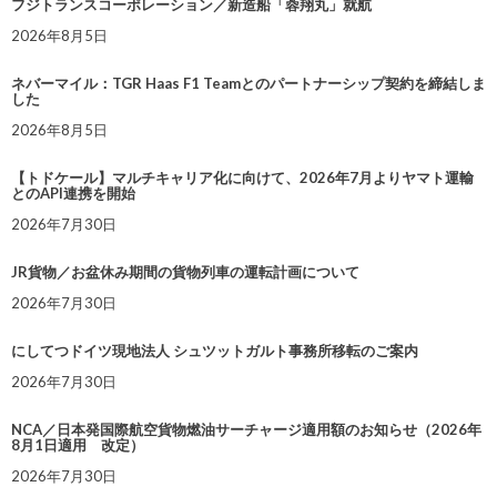
フジトランスコーポレーション／新造船「蓉翔丸」就航
2026年8月5日
ネバーマイル：TGR Haas F1 Teamとのパートナーシップ契約を締結しま
した
2026年8月5日
【トドケール】マルチキャリア化に向けて、2026年7月よりヤマト運輸
とのAPI連携を開始
2026年7月30日
JR貨物／お盆休み期間の貨物列車の運転計画について
2026年7月30日
にしてつドイツ現地法人 シュツットガルト事務所移転のご案内
2026年7月30日
NCA／日本発国際航空貨物燃油サーチャージ適用額のお知らせ（2026年
8月1日適用 改定）
2026年7月30日