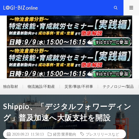
独自取材
物流施設/不動産
災害/事故/不祥事
テクノロジー/製品
Shippio、「デジタルフォワーディン
グ」普及加速へ大阪支社を開設
2020.09.23 11:50:13
経営/業界動向
プレスリリースなど