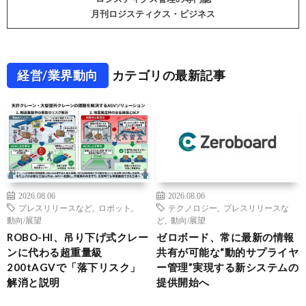
月刊ロジスティクス・ビジネス
経営/業界動向
カテゴリの最新記事
2026.08.06
2026.08.06
プレスリリースなど
,
ロボット
,
テクノロジー
,
プレスリリースな
動向/展望
ど
,
動向/展望
ROBO-HI、吊り下げ式クレー
ゼロボード、常に最新の情報
ンに代わる超重量級
共有が可能な“動的サプライヤ
200tAGVで「落下リスク」
ー管理”実現する新システムの
解消と説明
提供開始へ