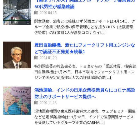
50代男性が感染確認
2020.04.15
関空勤務、旅客とは接触せず 関西エアポートは4月14日、グ
ループ企業で航空機の保守管理などを担うCKTS（大阪府泉
佐野市）の従業員1人が新型コロナウイ[…]
豊田自動織機、新たにフォークリフト用エンジンな
どで認証不正発覚★続報1
2024.01.29
特別調査委の報告書公表、トヨタからの「受託体質」指摘 豊
田自動織機は1月29日、日本市場向けフォークリフト用エン
ジンで国が定める排出ガスの評価試験の際[…]
鴻池運輸、インドの日系企業従業員らにコロナ感染
防止のサポートサービス提供へ
2020.11.13
現地医療機関や東京医科歯科大と連携、ウェブセミナー開催
など想定 鴻池運輸は11月12日、インドで医療関連サービス
を提供しているグループ企業のCARNA[…]