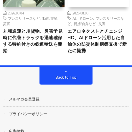
2026.08.04
2026.08.03
プレスリリースなど
,
動向/展望
,
AI
,
ドローン
,
プレスリリースな
災害
ど
,
提携/合弁など
,
災害
丸和通運とJR貨物、災害予見
エアロネクストとチェンジ
時に代替トラックを迅速確保
HD、AIドローン活用した自
する特約付きの鉄道輸送を開
治体の防災体制構築支援で新
始
たに提携
Back to Top
メルマガ会員登録
プライバシーポリシー
広告掲載