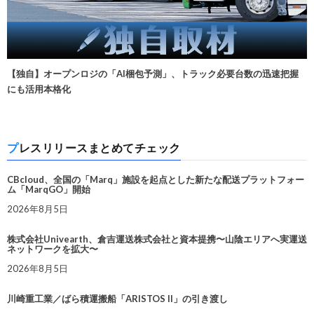
【独自】オープンロジの「AI梱包予測」、トラック必要台数の迅速把握
にも活用本格化
プレスリリースまとめてチェック
CBcloud、全国の「Marq」施設を起点とした新たな配送プラットフォー
ム「MarqGO」開始
2026年8月5日
株式会社Univearth、倉吉運送株式会社と資本提携〜山陰エリアへ実運送
ネットワークを拡大〜
2026年8月5日
川崎重工業／ばら積運搬船「ARISTOS II」の引き渡し