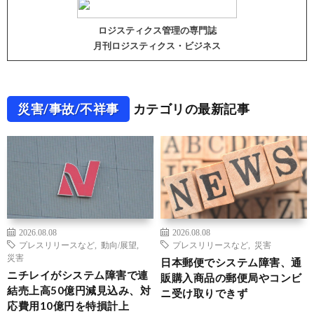
ロジスティクス管理の専門誌
月刊ロジスティクス・ビジネス
災害/事故/不祥事
カテゴリの最新記事
2026.08.08
2026.08.08
プレスリリースなど
,
動向/展望
,
プレスリリースなど
,
災害
災害
日本郵便でシステム障害、通
ニチレイがシステム障害で連
販購入商品の郵便局やコンビ
結売上高50億円減見込み、対
ニ受け取りできず
応費用10億円を特損計上