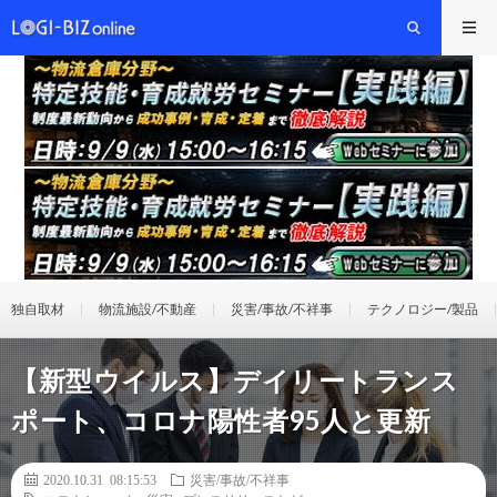
独自取材
物流施設/不動産
災害/事故/不祥事
テクノロジー/製品
【新型ウイルス】デイリートランス
ポート、コロナ陽性者95人と更新
2020.10.31 08:15:53
災害/事故/不祥事