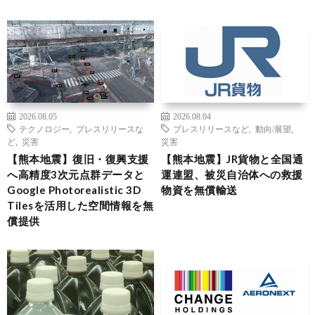
2026.08.05
2026.08.04
テクノロジー
,
プレスリリースな
プレスリリースなど
,
動向/展望
,
ど
,
災害
災害
【熊本地震】復旧・復興支援
【熊本地震】JR貨物と全国通
へ高精度3次元点群データと
運連盟、被災自治体への救援
Google Photorealistic 3D
物資を無償輸送
Tilesを活用した空間情報を無
償提供