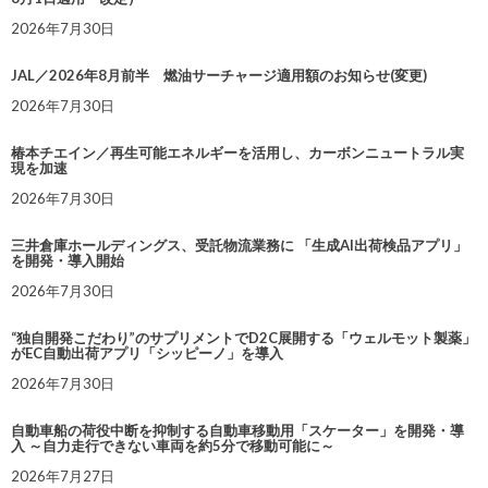
2026年7月30日
JAL／2026年8月前半 燃油サーチャージ適用額のお知らせ(変更)
2026年7月30日
椿本チエイン／再生可能エネルギーを活用し、カーボンニュートラル実
現を加速
2026年7月30日
三井倉庫ホールディングス、受託物流業務に 「生成AI出荷検品アプリ」
を開発・導入開始
2026年7月30日
“独自開発こだわり”のサプリメントでD2C展開する「ウェルモット製薬」
がEC自動出荷アプリ「シッピーノ」を導入
2026年7月30日
自動車船の荷役中断を抑制する自動車移動用「スケーター」を開発・導
入 ～自力走行できない車両を約5分で移動可能に～
2026年7月27日