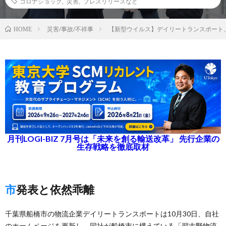
コロナショック
,
災害
,
プレスリリースなど
災害/事故/不祥事
【新型ウイルス】デイリートランスポート
HOME
月刊LOGI-BIZ 7月号は「未来を創る輸送改革」 先行企業の
生存戦略を徹底取材
市発表と依然乖離
千葉県船橋市の物流企業デイリートランスポートは10月30日、自社
のホームページを更新し、同社が船橋市に構えている「習志野物流