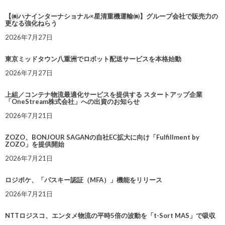
【㈱ハナインターナショナル×星清重機運輸㈱】グループ会社で販売力の
更なる強化ねらう
2026年7月27日
東京ミッドタウン八重洲でロボット配送サービスを本格始動
2026年7月27日
上組／コンテナ物流最適化サービスを提供する スタートアップ企業
「OneStream株式会社」への出資のお知らせ
2026年7月21日
ZOZO、BONJOUR SAGANの自社EC拡大に向け「Fulfillment by
ZOZO」を提供開始
2026年7月21日
ロジポケ、「パスキー認証（MFA）」機能をリリース
2026年7月21日
NTTロジスコ、エンタメ物流の平時5倍の波動を「t-Sort MAS」で吸収