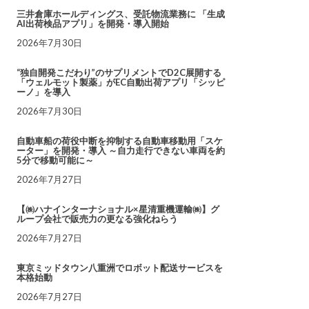
三井倉庫ホールディングス、受託物流業務に 「生成
AI出荷検品アプリ」を開発・導入開始
2026年7月30日
“独自開発こだわり”のサプリメントでD2C展開する
「ウェルモット製薬」がEC自動出荷アプリ「シッピ
ーノ」を導入
2026年7月30日
自動車船の荷役中断を抑制する自動車移動用「スケ
ーター」を開発・導入 ～自力走行できない車両を約
5分で移動可能に～
2026年7月27日
【㈱ハナインターナショナル×星清重機運輸㈱】グ
ループ会社で販売力の更なる強化ねらう
2026年7月27日
東京ミッドタウン八重洲でロボット配送サービスを
本格始動
2026年7月27日