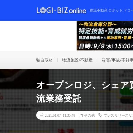
物流不動産,ロボット,ドロ
独自取材
物流施設/不動産
災害/事故/不祥
オープンロジ、シェア
流業務受託
2021.01.07 11:35:48
その他
プレスリリースな