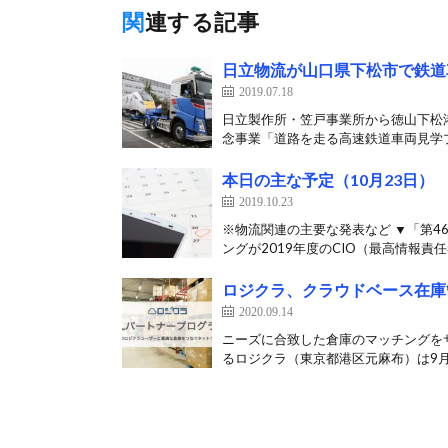
関連する記事
日立物流が山口県下松市で鉄道
2019.07.18
日立製作所・笠戸事業所から徳山下松港
念事業「道路を走る高速鉄道車両見学プ
本日の主な予定（10月23日）
2019.10.23
※物流関連の主要な発表など ▼「第4
ングが2019年度のCIO（最高情報責任
ロジクラ、クラウドベース在庫
2020.09.14
ニーズに合致した倉庫のマッチングを
るロジクラ（東京都港区元麻布）は9月1