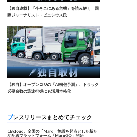
【独自連載】「今そこにある危機」を読み解く 国
際ジャーナリスト・ビニシウス氏
【独自】オープンロジの「AI梱包予測」、トラック
必要台数の迅速把握にも活用本格化
プレスリリースまとめてチェック
CBcloud、全国の「Marq」施設を起点とした新た
な配送プラットフォーム「MarqGO」開始