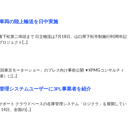
車両の陸上輸送を日中実施
下松第二埠頭まで 日立物流は7月18日、山口県下松市制施行80周年記
ロジェクト[…]
6回東京モーターショー」のプレス向け事前公開 ▼KPMGコンサルティ
者）に[…]
管理システムユーザーに3PL事業者を紹介
サポート クラウドベースの在庫管理システム「ロジクラ」を展開してい
4日、全国の[…]