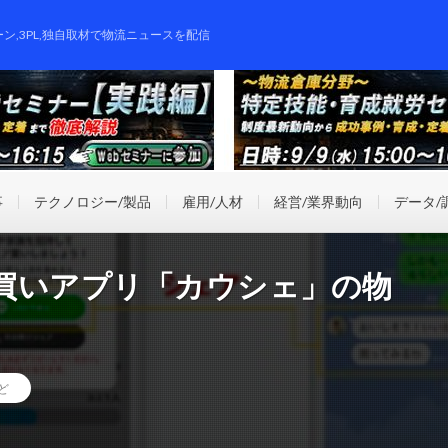
ーン,3PL,独自取材で物流ニュースを配信
事
テクノロジー/製品
雇用/人材
経営/業界動向
データ/
買いアプリ「カウシェ」の物
ど