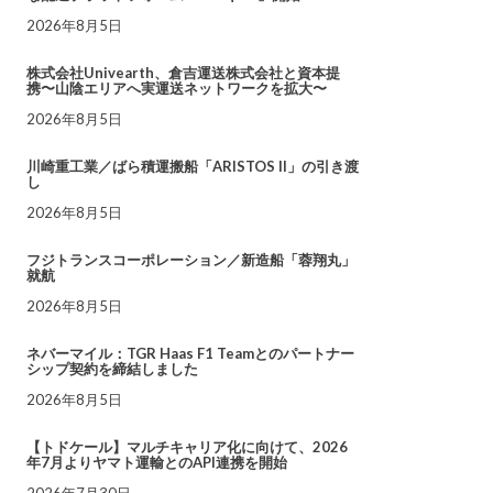
2026年8月5日
株式会社Univearth、倉吉運送株式会社と資本提
携〜山陰エリアへ実運送ネットワークを拡大〜
2026年8月5日
川崎重工業／ばら積運搬船「ARISTOS II」の引き渡
し
2026年8月5日
フジトランスコーポレーション／新造船「蓉翔丸」
就航
2026年8月5日
ネバーマイル：TGR Haas F1 Teamとのパートナー
シップ契約を締結しました
2026年8月5日
【トドケール】マルチキャリア化に向けて、2026
年7月よりヤマト運輸とのAPI連携を開始
2026年7月30日