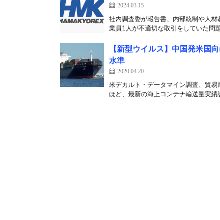
2024.03.15
社内調査委が報告書、内部統制や人材教
業員1人が不適切な取引をしていた問題
【新型ウイルス】中国発米国向
水準
2020.04.20
米デカルト・データマイン調査、貿易
ほど、最新の海上コンテナ輸送量実績調