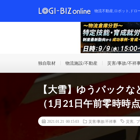
物流不動産,ロボット,ドロ
独自取材
物流施設/不動産
災害/事故/不祥
【大雪】ゆうパックな
（1月21日午前零時時
2021.01.21 00:15:03
災害/事故/不祥事
災害
,
プ