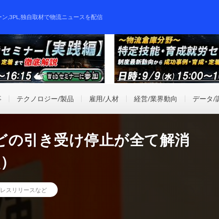
ーン,3PL,独自取材で物流ニュースを配信
事
テクノロジー/製品
雇用/人材
経営/業界動向
データ/
どの引き受け停止が全て解消
点）
レスリリースなど