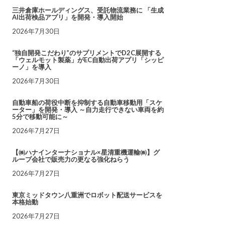
三井倉庫ホールディングス、受託物流業務に 「生成
AI出荷検品アプリ」を開発・導入開始
2026年7月30日
“独自開発こだわり”のサプリメントでD2C展開する
「ウェルモット製薬」がEC自動出荷アプリ「シッピ
ーノ」を導入
2026年7月30日
自動車船の荷役中断を抑制する自動車移動用「スケ
ーター」を開発・導入 ～自力走行できない車両を約
5分で移動可能に～
2026年7月27日
【㈱ハナインターナショナル×星清重機運輸㈱】グ
ループ会社で販売力の更なる強化ねらう
2026年7月27日
東京ミッドタウン八重洲でロボット配送サービスを
本格始動
2026年7月27日