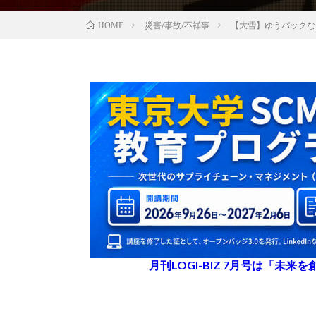
災害/事故/不祥事
【大雪】ゆうパックな
HOME
月刊LOGI-BIZ 7月号は「未