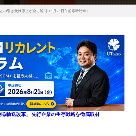
どの引き受け停止が全て解消（1月21日午前零時時点）
来を創る輸送改革」 先行企業の生存戦略を徹底取材