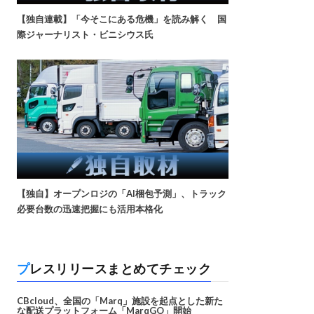
【独自連載】「今そこにある危機」を読み解く 国
際ジャーナリスト・ビニシウス氏
【独自】オープンロジの「AI梱包予測」、トラック
必要台数の迅速把握にも活用本格化
プレスリリースまとめてチェック
CBcloud、全国の「Marq」施設を起点とした新た
な配送プラットフォーム「MarqGO」開始