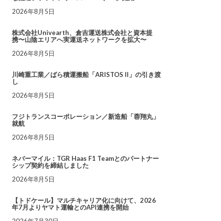
2026年8月5日
株式会社Univearth、倉吉運送株式会社と資本提
携〜山陰エリアへ実運送ネットワークを拡大〜
2026年8月5日
川崎重工業／ばら積運搬船「ARISTOS II」の引き渡
し
2026年8月5日
フジトランスコーポレーション／新造船「蓉翔丸」
就航
2026年8月5日
ネバーマイル：TGR Haas F1 Teamとのパートナー
シップ契約を締結しました
2026年8月5日
【トドケール】マルチキャリア化に向けて、2026
年7月よりヤマト運輸とのAPI連携を開始
2026年7月30日