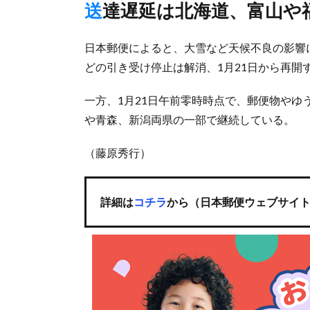
送達遅延は北海道、富山や
日本郵便によると、大雪など天候不良の影響
どの引き受け停止は解消、1月21日から再
一方、1月21日午前零時時点で、郵便物や
や青森、新潟両県の一部で継続している。
（藤原秀行）
詳細は
コチラ
から（日本郵便ウェブサイ