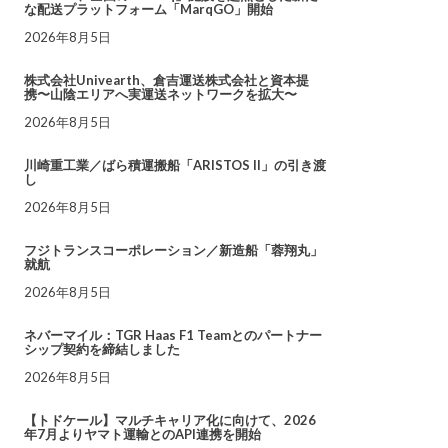
な配送プラットフォーム「MarqGO」開始
2026年8月5日
株式会社Univearth、倉吉運送株式会社と資本提
携〜山陰エリアへ実運送ネットワークを拡大〜
2026年8月5日
川崎重工業／ばら積運搬船「ARISTOS II」の引き渡
し
2026年8月5日
フジトランスコーポレーション／新造船「蓉翔丸」
就航
2026年8月5日
ネバーマイル：TGR Haas F1 Teamとのパートナー
シップ契約を締結しました
2026年8月5日
【トドケール】マルチキャリア化に向けて、2026
年7月よりヤマト運輸とのAPI連携を開始