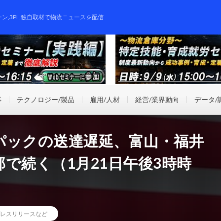
ーン,3PL,独自取材で物流ニュースを配信
事
テクノロジー/製品
雇用/人材
経営/業界動向
データ/
パックの送達遅延、富山・福井
で続く（1月21日午後3時時
レスリリースなど