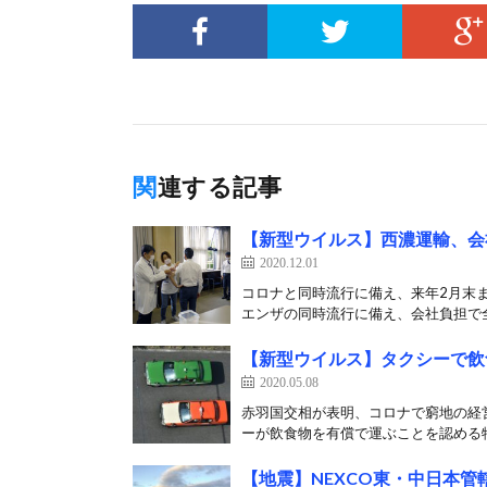
関連する記事
【新型ウイルス】西濃運輸、会
2020.12.01
コロナと同時流行に備え、来年2月末ま
エンザの同時流行に備え、会社負担で全
【新型ウイルス】タクシーで飲
2020.05.08
赤羽国交相が表明、コロナで窮地の経
ーが飲食物を有償で運ぶことを認める特
【地震】NEXCO東・中日本