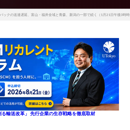
パックの送達遅延、富山・福井全域と青森、新潟の一部で続く（1月21日午後3時時
来を創る輸送改革」 先行企業の生存戦略を徹底取材