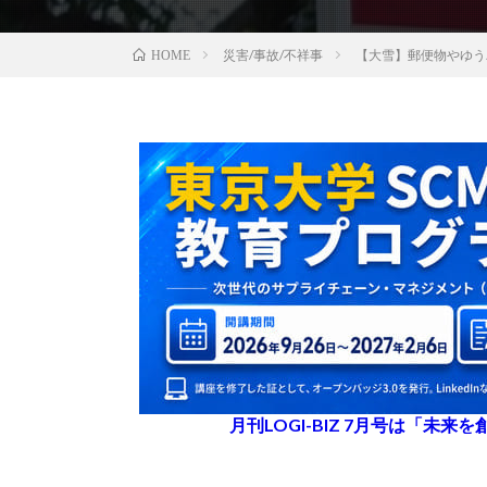
災害/事故/不祥事
【大雪】郵便物やゆう
HOME
月刊LOGI-BIZ 7月号は「未