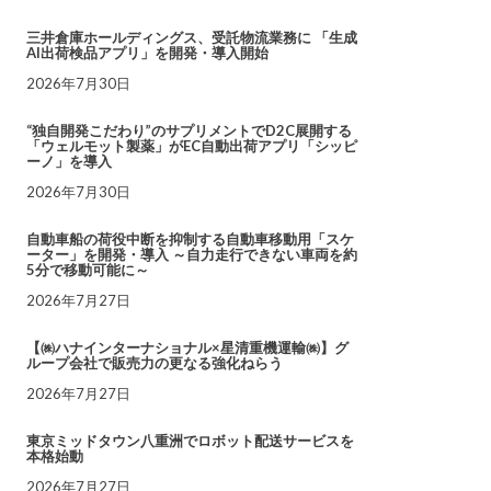
三井倉庫ホールディングス、受託物流業務に 「生成
AI出荷検品アプリ」を開発・導入開始
2026年7月30日
“独自開発こだわり”のサプリメントでD2C展開する
「ウェルモット製薬」がEC自動出荷アプリ「シッピ
ーノ」を導入
2026年7月30日
自動車船の荷役中断を抑制する自動車移動用「スケ
ーター」を開発・導入 ～自力走行できない車両を約
5分で移動可能に～
2026年7月27日
【㈱ハナインターナショナル×星清重機運輸㈱】グ
ループ会社で販売力の更なる強化ねらう
2026年7月27日
東京ミッドタウン八重洲でロボット配送サービスを
本格始動
2026年7月27日