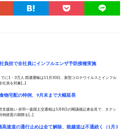
社負担で全社員にインフルエンザ予防接種実施
でに1・3万人 西濃運輸は11月30日、新型コロナウイルスとインフル
社員を対象[…]
食物宅配の特例、9月末まで大幅延長
営支援狙い 赤羽一嘉国土交通相は5月8日の閣議後記者会見で、タクシ
例措置の期限を[…]
管轄高速道の通行止めは全て解除、能越道は不通続く（1月3