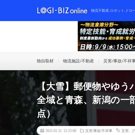
物流不動産,ロボット,ドロ
独自取材
物流施設/不動産
災害/事故/不祥
【大雪】郵便物やゆう
全域と青森、新潟の一部
点）
2021.01.21 22:25:00
災害/事故/不祥事
災害
,
プ