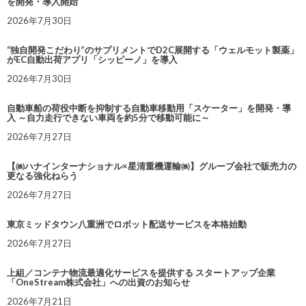
を開発・導入開始
2026年7月30日
“独自開発こだわり”のサプリメントでD2C展開する「ウェルモット製薬」
がEC自動出荷アプリ「シッピーノ」を導入
2026年7月30日
自動車船の荷役中断を抑制する自動車移動用「スケーター」を開発・導
入 ～自力走行できない車両を約5分で移動可能に～
2026年7月27日
【㈱ハナインターナショナル×星清重機運輸㈱】グループ会社で販売力の
更なる強化ねらう
2026年7月27日
東京ミッドタウン八重洲でロボット配送サービスを本格始動
2026年7月27日
上組／コンテナ物流最適化サービスを提供する スタートアップ企業
「OneStream株式会社」への出資のお知らせ
2026年7月21日