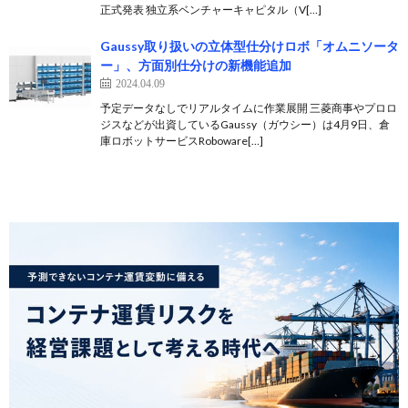
正式発表 独立系ベンチャーキャピタル（V[…]
Gaussy取り扱いの立体型仕分けロボ「オムニソータ
ー」、⽅⾯別仕分けの新機能追加
2024.04.09
予定データなしでリアルタイムに作業展開 三菱商事やプロロ
ジスなどが出資しているGaussy（ガウシー）は4月9日、倉
庫ロボットサービスRoboware[…]