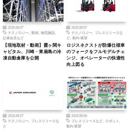
2026.08.07
2026.08.07
テクノロジー
,
動画
,
物流施設
,
テクノロジー
,
プレスリリースな
記者会見など
ど
,
動向/展望
【現地取材・動画】霞ヶ関キ
ロジスネクストが防爆仕様車
ャピタル、川崎・東扇島の冷
のフォークをフルモデルチェ
凍自動倉庫を公開
ンジ、オペレーターの快適性
向上図る
2026.08.07
2026.08.06
テクノロジー
,
プレスリリースな
プレスリリースなど
,
ロボット
,
ど
動向/展望