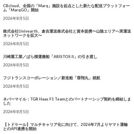
CBcloud、全国の「Marq」施設を起点とした新たな配送プラットフォー
ム「MarqGO」開始
2026年8月5日
株式会社Univearth、倉吉運送株式会社と資本提携〜山陰エリアへ実運送
ネットワークを拡大〜
2026年8月5日
川崎重工業／ばら積運搬船「ARISTOS II」の引き渡し
2026年8月5日
フジトランスコーポレーション／新造船「蓉翔丸」就航
2026年8月5日
ネバーマイル：TGR Haas F1 Teamとのパートナーシップ契約を締結しま
した
2026年8月5日
【トドケール】マルチキャリア化に向けて、2026年7月よりヤマト運輸
とのAPI連携を開始