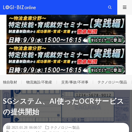
独自取材
物流施設/不動産
災害/事故/不祥事
テクノロジー/製品
SGシステム、AI使ったOCRサービス
の提供開始
2021.01.28 06:00:57
テクノロジー/製品