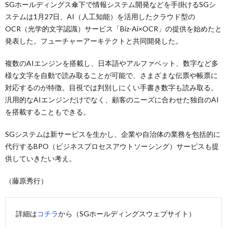
SGホールディングス傘下で情報システム開発などを手掛けるSGシ
ステムは1月27日、AI（人工知能）を活用したクラウド型の
OCR（光学的文字認識）サービス「Biz-Ai×OCR」の提供を始めたと
発表した。フューチャーアーキテクトと共同開発した。
複数のAIエンジンを搭載し、日本語やアルファベット、数字など多
様な文字を自動で読み取ることが可能で、さまざまな伝票や帳票に
対応するのが特徴。目視では判別しにくい手書き数字も読み取る。
汎用的なAIエンジンだけでなく、顧客のニーズに合わせた独自のAI
を搭載することもできる。
SGシステムは新サービスを生かし、企業や自治体の業務を包括的に
代行するBPO（ビジネスプロセスアウトソーシング）サービスも提
供していきたい考え。
（藤原秀行）
詳細は
コチラ
から（SGホールディングスウェブサイト）