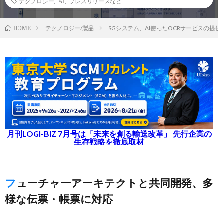
テクノロジー
,
AI
,
プレスリリースなど
テクノロジー/製品
SGシステム、AI使ったOCRサービスの提
HOME
月刊LOGI-BIZ 7月号は「未来を創る輸送改革」 先行企業の
生存戦略を徹底取材
フューチャーアーキテクトと共同開発、多
様な伝票・帳票に対応