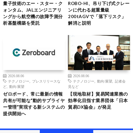
量子技術のエー・スター・ク
ROBO-HI、吊り下げ式クレー
ォンタム、JALエンジニアリ
ンに代わる超重量級
ングから航空機の故障予測分
200tAGVで「落下リスク」
析基盤構築を受託
解消と説明
2026.08.06
2026.08.06
テクノロジー
,
プレスリリースな
テクノロジー
,
動向/展望
,
記者会
ど
,
動向/展望
見など
ゼロボード、常に最新の情報
【現地取材】貿易関連業務の
共有が可能な“動的サプライヤ
効率化目指す業界団体「日本
ー管理”実現する新システムの
貿易DX協会」が発足
提供開始へ