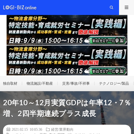
独自取材
物流施設/不動産
災害/事故/不祥事
テクノロジー/製品
20年10～12月実質GDPは年率12・7％
増、2四半期連続プラス成長
2021.02.15 10:05:36
経営/業界動向