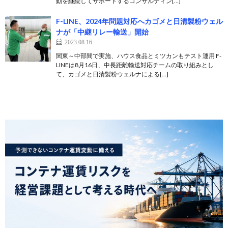
動を継続してサポートするコンサルティン[…]
F-LINE、2024年問題対応へカゴメと日清製粉ウェル
ナが「中継リレー輸送」開始
2023.08.16
関東～中部間で実施、ハウス食品とミツカンもテスト運用 F-
LINEは8月16日、中長距離輸送対応チームの取り組みとし
て、カゴメと日清製粉ウェルナによる[…]