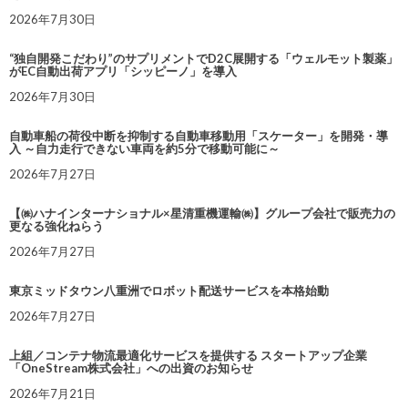
2026年7月30日
“独自開発こだわり”のサプリメントでD2C展開する「ウェルモット製薬」
がEC自動出荷アプリ「シッピーノ」を導入
2026年7月30日
自動車船の荷役中断を抑制する自動車移動用「スケーター」を開発・導
入 ～自力走行できない車両を約5分で移動可能に～
2026年7月27日
【㈱ハナインターナショナル×星清重機運輸㈱】グループ会社で販売力の
更なる強化ねらう
2026年7月27日
東京ミッドタウン八重洲でロボット配送サービスを本格始動
2026年7月27日
上組／コンテナ物流最適化サービスを提供する スタートアップ企業
「OneStream株式会社」への出資のお知らせ
2026年7月21日