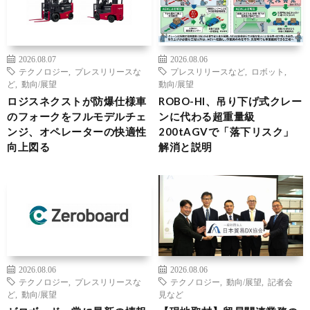
2026.08.07
2026.08.06
テクノロジー
,
プレスリリースな
プレスリリースなど
,
ロボット
,
ど
,
動向/展望
動向/展望
ロジスネクストが防爆仕様車
ROBO-HI、吊り下げ式クレー
のフォークをフルモデルチェ
ンに代わる超重量級
ンジ、オペレーターの快適性
200tAGVで「落下リスク」
向上図る
解消と説明
2026.08.06
2026.08.06
テクノロジー
,
プレスリリースな
テクノロジー
,
動向/展望
,
記者会
ど
,
動向/展望
見など