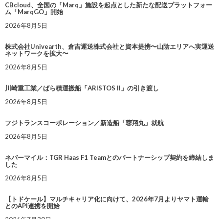
CBcloud、全国の「Marq」施設を起点とした新たな配送プラットフォー
ム「MarqGO」開始
2026年8月5日
株式会社Univearth、倉吉運送株式会社と資本提携〜山陰エリアへ実運送
ネットワークを拡大〜
2026年8月5日
川崎重工業／ばら積運搬船「ARISTOS II」の引き渡し
2026年8月5日
フジトランスコーポレーション／新造船「蓉翔丸」就航
2026年8月5日
ネバーマイル：TGR Haas F1 Teamとのパートナーシップ契約を締結しま
した
2026年8月5日
【トドケール】マルチキャリア化に向けて、2026年7月よりヤマト運輸
とのAPI連携を開始