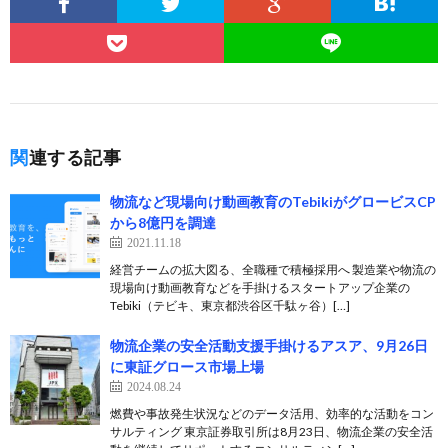
関連する記事
物流など現場向け動画教育のTebikiがグロービスCP
から8億円を調達
2021.11.18
経営チームの拡大図る、全職種で積極採用へ 製造業や物流の
現場向け動画教育などを手掛けるスタートアップ企業の
Tebiki（テビキ、東京都渋谷区千駄ヶ谷）[…]
物流企業の安全活動支援手掛けるアスア、9月26日
に東証グロース市場上場
2024.08.24
燃費や事故発生状況などのデータ活用、効率的な活動をコン
サルティング 東京証券取引所は8月23日、物流企業の安全活