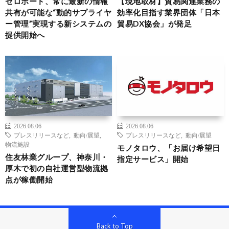
ゼロボード、常に最新の情報
【現地取材】貿易関連業務の
共有が可能な“動的サプライヤ
効率化目指す業界団体「日本
ー管理”実現する新システムの
貿易DX協会」が発足
提供開始へ
2026.08.06
2026.08.06
プレスリリースなど
,
動向/展望
,
プレスリリースなど
,
動向/展望
物流施設
モノタロウ、「お届け希望日
住友林業グループ、神奈川・
指定サービス」開始
厚木で初の自社運営型物流拠
点が稼働開始
Back to Top