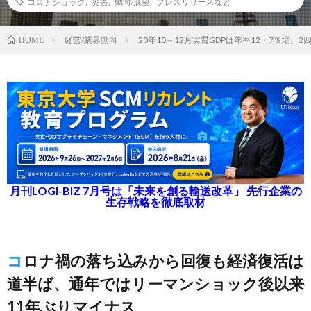
コロナショック
,
災害
,
動向/展望
,
プレスリリースなど
経営/業界動向
20年10～12月実質GDPは年率12・7％増、
HOME
月刊LOGI-BIZ 7月号は「未来を創る輸送改革」 先行企業の
生存戦略を徹底取材
コロナ禍の落ち込みから回復も経済復活は
道半ば、通年ではリーマンショック後以来
11年ぶりマイナス