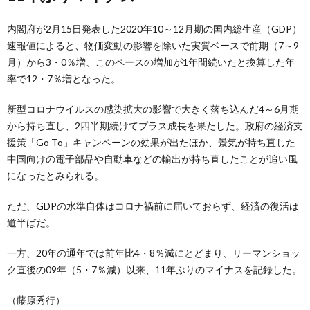
内閣府が2月15日発表した2020年10～12月期の国内総生産（GDP）
速報値によると、物価変動の影響を除いた実質ベースで前期（7～9
月）から3・0％増、このペースの増加が1年間続いたと換算した年
率で12・7％増となった。
新型コロナウイルスの感染拡大の影響で大きく落ち込んだ4～6月期
から持ち直し、2四半期続けてプラス成長を果たした。政府の経済支
援策「Go To」キャンペーンの効果が出たほか、景気が持ち直した
中国向けの電子部品や自動車などの輸出が持ち直したことが追い風
になったとみられる。
ただ、GDPの水準自体はコロナ禍前に届いておらず、経済の復活は
道半ばだ。
一方、20年の通年では前年比4・8％減にとどまり、リーマンショッ
ク直後の09年（5・7％減）以来、11年ぶりのマイナスを記録した。
（藤原秀行）