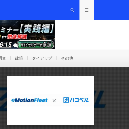
調査
政策
タイアップ
その他