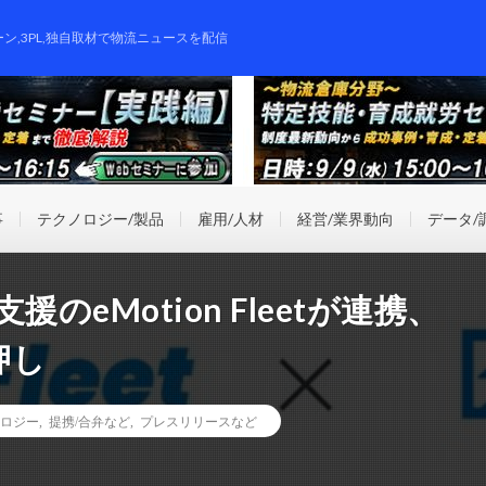
ーン,3PL,独自取材で物流ニュースを配信
事
テクノロジー/製品
雇用/人材
経営/業界動向
データ/
のeMotion Fleetが連携、
押し
ロジー
,
提携/合弁など
,
プレスリリースなど