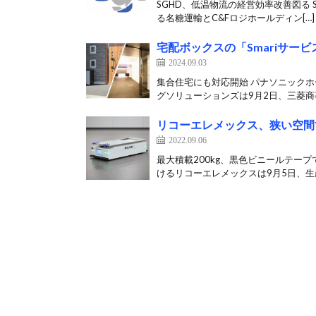
SGHD、低温物流の経営効率改善図る
る名糖運輸とC&Fロジホールディン[…]
宅配ボックスの「Smariサー
2024.09.03
集合住宅にも対応開始 パナソニック
グソリューションズは9月2日、三菱商事
リコーエレメックス、狭い空間
2022.09.06
最大積載200kg、黒色ビニールテー
けるリコーエレメックスは9月5日、生産