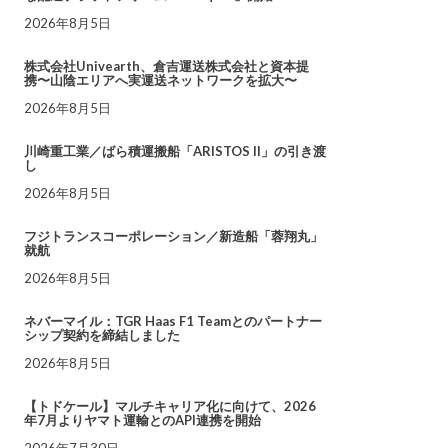
2026年8月5日
株式会社Univearth、倉吉運送株式会社と資本提
携〜山陰エリアへ実運送ネットワークを拡大〜
2026年8月5日
川崎重工業／ばら積運搬船「ARISTOS II」の引き渡
し
2026年8月5日
フジトランスコーポレーション／新造船「蓉翔丸」
就航
2026年8月5日
ネバーマイル：TGR Haas F1 Teamとのパートナー
シップ契約を締結しました
2026年8月5日
【トドケール】マルチキャリア化に向けて、2026
年7月よりヤマト運輸とのAPI連携を開始
2026年7月30日