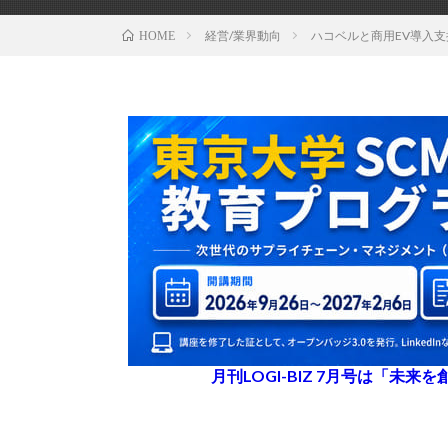
経営/業界動向
ハコベルと商用EV導入支援
HOME
月刊LOGI-BIZ 7月号は「未