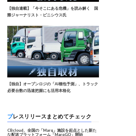
【独自連載】「今そこにある危機」を読み解く 国
際ジャーナリスト・ビニシウス氏
【独自】オープンロジの「AI梱包予測」、トラック
必要台数の迅速把握にも活用本格化
プレスリリースまとめてチェック
CBcloud、全国の「Marq」施設を起点とした新た
な配送プラットフォーム「MarqGO」開始