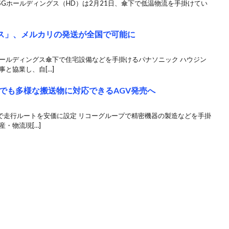
 SGホールディングス（HD）は2月21日、傘下で低温物流を手掛けてい
ビス」、メルカリの発送が全国で可能に
ホールディングス傘下で住宅設備などを手掛けるパナソニック ハウジン
と協業し、自[…]
でも多様な搬送物に対応できるAGV発売へ
プで走行ルートを安価に設定 リコーグループで精密機器の製造などを手掛
・物流現[…]