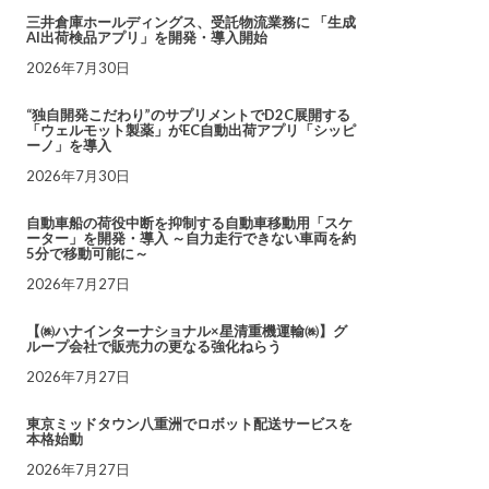
三井倉庫ホールディングス、受託物流業務に 「生成
AI出荷検品アプリ」を開発・導入開始
2026年7月30日
“独自開発こだわり”のサプリメントでD2C展開する
「ウェルモット製薬」がEC自動出荷アプリ「シッピ
ーノ」を導入
2026年7月30日
自動車船の荷役中断を抑制する自動車移動用「スケ
ーター」を開発・導入 ～自力走行できない車両を約
5分で移動可能に～
2026年7月27日
【㈱ハナインターナショナル×星清重機運輸㈱】グ
ループ会社で販売力の更なる強化ねらう
2026年7月27日
東京ミッドタウン八重洲でロボット配送サービスを
本格始動
2026年7月27日