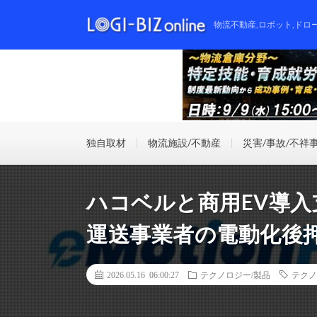
物流不動産,ロボット,ドロ
独自取材
物流施設/不動産
災害/事故/不祥
ハコベルと商用EV導入支援
運送事業者の電動化後
2026.05.16 06:00:27
テクノロジー/製品
テクノ