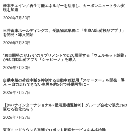
椿本チエイン／再生可能エネルギーを活用し、カーボンニュートラル実
現を加速
2026年7月30日
三井倉庫ホールディングス、受託物流業務に 「生成AI出荷検品アプリ」
を開発・導入開始
2026年7月30日
“独自開発こだわり”のサプリメントでD2C展開する「ウェルモット製薬」
がEC自動出荷アプリ「シッピーノ」を導入
2026年7月30日
自動車船の荷役中断を抑制する自動車移動用「スケーター」を開発・導
入 ～自力走行できない車両を約5分で移動可能に～
2026年7月27日
【㈱ハナインターナショナル×星清重機運輸㈱】グループ会社で販売力の
更なる強化ねらう
2026年7月27日
東京ミッドタウン八重洲でロボット配送サービスを本格始動