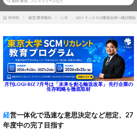
動向/展望
,
プレスリリースなど
経営/業界動向
いすゞ、UDトラックスの吸収合併へ検討開始
HOME
月刊LOGI-BIZ 7月号は「未来を創る輸送改革」 先行企業の
生存戦略を徹底取材
経営一体化で迅速な意思決定など想定、27
年度中の完了目指す