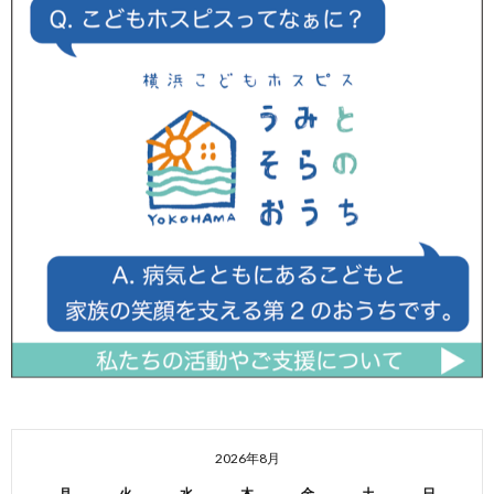
2026年8月
月
火
水
木
金
土
日