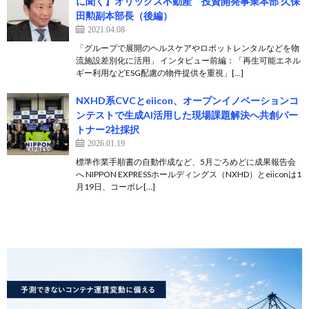
に聞く】オリックス不動産 投資開発事業本部 久保
田勲副本部長（後編）
2021.04.08
「グループで展開のヘルスケアやロボットレンタルなどを物
流施設差別化に活用」 インタビュー前編：「再生可能エネル
ギー利用などESG配慮の物件提供を重視」[…]
NXHD系CVCとeiicon、オープンイノベーションコ
ンテストで生成AI活用した現場課題解決へ共創パー
トナー2社採択
2026.01.19
標準作業手順書の自動作成など、5月ごろめどに成果報告会
へ NIPPON EXPRESSホールディングス（NXHD）とeiiconは1
月19日、コーポレ[…]