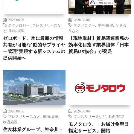
2026.08.06
2026.08.06
テクノロジー
,
プレスリリースな
テクノロジー
,
動向/展望
,
記者会
ど
,
動向/展望
見など
ゼロボード、常に最新の情報
【現地取材】貿易関連業務の
共有が可能な“動的サプライヤ
効率化目指す業界団体「日本
ー管理”実現する新システムの
貿易DX協会」が発足
提供開始へ
2026.08.06
2026.08.06
プレスリリースなど
,
動向/展望
,
プレスリリースなど
,
動向/展望
物流施設
モノタロウ、「お届け希望日
住友林業グループ、神奈川・
指定サービス」開始