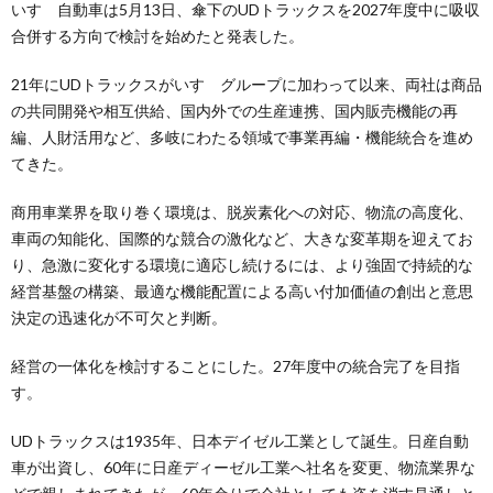
いすゞ自動車は5月13日、傘下のUDトラックスを2027年度中に吸収
合併する方向で検討を始めたと発表した。
21年にUDトラックスがいすゞグループに加わって以来、両社は商品
の共同開発や相互供給、国内外での生産連携、国内販売機能の再
編、人財活用など、多岐にわたる領域で事業再編・機能統合を進め
てきた。
商用車業界を取り巻く環境は、脱炭素化への対応、物流の高度化、
車両の知能化、国際的な競合の激化など、大きな変革期を迎えてお
り、急激に変化する環境に適応し続けるには、より強固で持続的な
経営基盤の構築、最適な機能配置による高い付加価値の創出と意思
決定の迅速化が不可欠と判断。
経営の一体化を検討することにした。27年度中の統合完了を目指
す。
UDトラックスは1935年、日本デイゼル工業として誕生。日産自動
車が出資し、60年に日産ディーゼル工業へ社名を変更、物流業界な