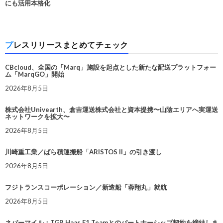
にも活用本格化
プレスリリースまとめてチェック
CBcloud、全国の「Marq」施設を起点とした新たな配送プラットフォー
ム「MarqGO」開始
2026年8月5日
株式会社Univearth、倉吉運送株式会社と資本提携〜山陰エリアへ実運送
ネットワークを拡大〜
2026年8月5日
川崎重工業／ばら積運搬船「ARISTOS II」の引き渡し
2026年8月5日
フジトランスコーポレーション／新造船「蓉翔丸」就航
2026年8月5日
ネバーマイル：TGR Haas F1 Teamとのパートナーシップ契約を締結しま