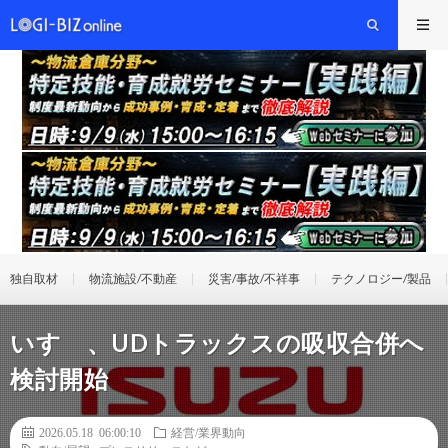
独自取材
物流施設/不動産
災害/事故/不祥事
テクノロジー/製品
いすゞ、UDトラックスの吸収合併へ
検討開始
2026.05.18 06:00:10
経営/業界動向