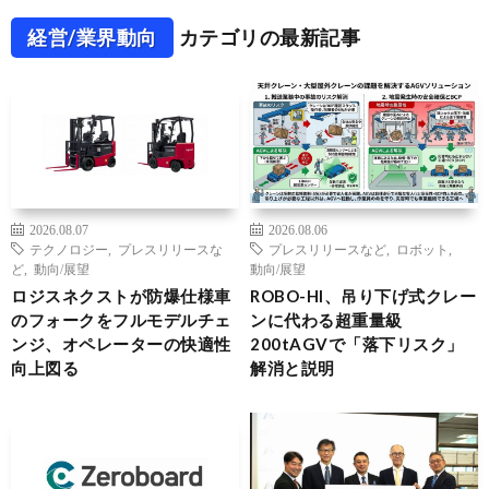
経営/業界動向
カテゴリの最新記事
2026.08.07
2026.08.06
テクノロジー
,
プレスリリースな
プレスリリースなど
,
ロボット
,
ど
,
動向/展望
動向/展望
ロジスネクストが防爆仕様車
ROBO-HI、吊り下げ式クレー
のフォークをフルモデルチェ
ンに代わる超重量級
ンジ、オペレーターの快適性
200tAGVで「落下リスク」
向上図る
解消と説明