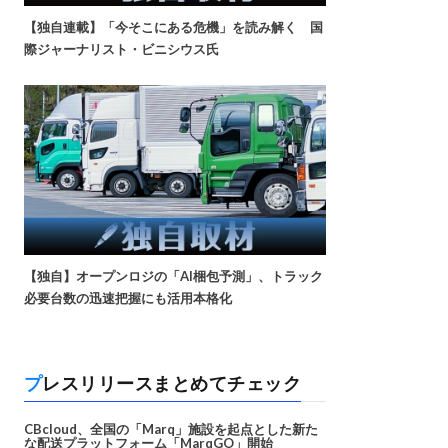
【独自連載】「今そこにある危機」を読み解く 国
際ジャーナリスト・ビニシウス氏
【独自】オープンロジの「AI梱包予測」、トラック
必要台数の迅速把握にも活用本格化
プレスリリースまとめてチェック
CBcloud、全国の「Marq」施設を起点とした新た
な配送プラットフォーム「MarqGO」開始