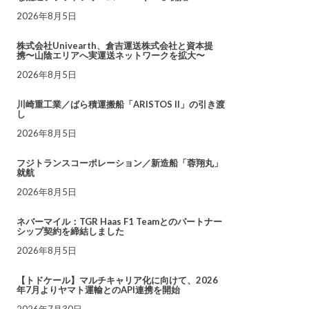
2026年8月5日
株式会社Univearth、倉吉運送株式会社と資本提
携〜山陰エリアへ実運送ネットワークを拡大〜
2026年8月5日
川崎重工業／ばら積運搬船「ARISTOS II」の引き渡
し
2026年8月5日
フジトランスコーポレーション／新造船「蓉翔丸」
就航
2026年8月5日
ネバーマイル：TGR Haas F1 Teamとのパートナー
シップ契約を締結しました
2026年8月5日
【トドケール】マルチキャリア化に向けて、2026
年7月よりヤマト運輸とのAPI連携を開始
2026年7月30日