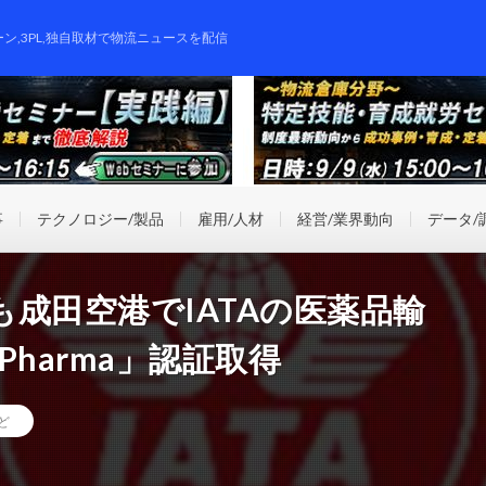
ーン,3PL,独自取材で物流ニュースを配信
事
テクノロジー/製品
雇用/人材
経営/業界動向
データ/
成田空港でIATAの医薬品輸
Pharma」認証取得
ど