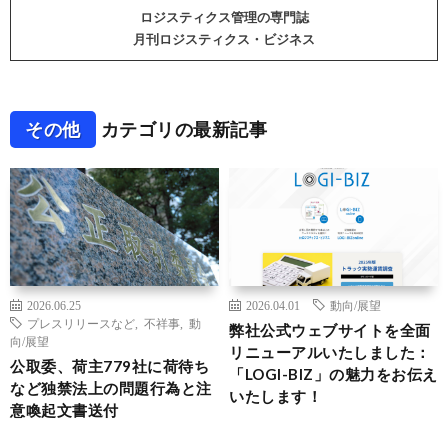
ロジスティクス管理の専門誌
月刊ロジスティクス・ビジネス
その他
カテゴリの最新記事
2026.06.25
2026.04.01
動向/展望
プレスリリースなど
,
不祥事
,
動
弊社公式ウェブサイトを全面
向/展望
リニューアルいたしました：
公取委、荷主779社に荷待ち
「LOGI-BIZ」の魅力をお伝え
など独禁法上の問題行為と注
いたします！
意喚起文書送付