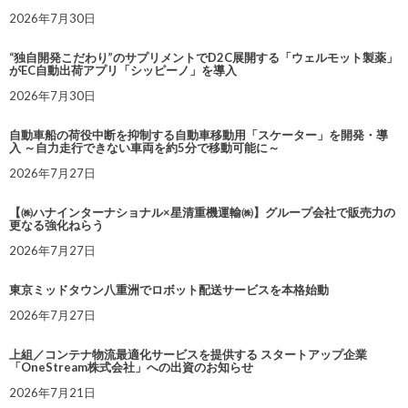
2026年7月30日
“独自開発こだわり”のサプリメントでD2C展開する「ウェルモット製薬」
がEC自動出荷アプリ「シッピーノ」を導入
2026年7月30日
自動車船の荷役中断を抑制する自動車移動用「スケーター」を開発・導
入 ～自力走行できない車両を約5分で移動可能に～
2026年7月27日
【㈱ハナインターナショナル×星清重機運輸㈱】グループ会社で販売力の
更なる強化ねらう
2026年7月27日
東京ミッドタウン八重洲でロボット配送サービスを本格始動
2026年7月27日
上組／コンテナ物流最適化サービスを提供する スタートアップ企業
「OneStream株式会社」への出資のお知らせ
2026年7月21日