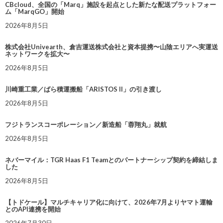
CBcloud、全国の「Marq」施設を起点とした新たな配送プラットフォー
ム「MarqGO」開始
2026年8月5日
株式会社Univearth、倉吉運送株式会社と資本提携〜山陰エリアへ実運送
ネットワークを拡大〜
2026年8月5日
川崎重工業／ばら積運搬船「ARISTOS II」の引き渡し
2026年8月5日
フジトランスコーポレーション／新造船「蓉翔丸」就航
2026年8月5日
ネバーマイル：TGR Haas F1 Teamとのパートナーシップ契約を締結しま
した
2026年8月5日
【トドケール】マルチキャリア化に向けて、2026年7月よりヤマト運輸
とのAPI連携を開始