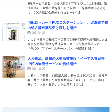
3PLサービス顧客への提供想定 NTTロジスコは12月8日、物
流領域のCO2排出量を算出してレポートを作成するととも
に、CO2削減の効果をシミュレーシ[…]
宅配ロッカー「PUDOステーション」、北海道で初
の処方箋医薬品受け渡しを開始
2021.04.28
ナカジマ薬局の札幌市内店舗で5月中旬以降利用可能に さま
ざまな宅配の荷物を受け入れるオープン型宅配ロッカー
「PUDO（プドー）ステーション」を展開する[…]
大和物流、愛知の大型商業施設「イーアス春日井」
で館内物流サービスの提供開始
2021.10.25
大和ハウス開発、61店舗入居 大和物流は10月25日、愛知県
春日井市に開業した大型商業施設「iias（イーアス）春日
井」で、入居するテナント企業向けの[…]