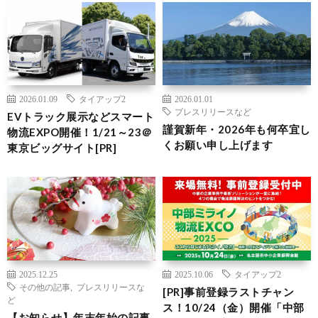
2026.01.09
タイアップ2
2026.01.01
プレスリリースなど
EVトラック展示などスマート
謹賀新年・2026年も何卒宜し
物流EXPO開催！1/21～23＠
くお願い申し上げます
東京ビッグサイト[PR]
2025.12.25
2025.10.06
タイアップ2
その他の記事
,
プレスリリースな
[PR]事前登録ラストチャン
ど
ス！10/24（金）開催「中部
【お知らせ】年末年始の記事