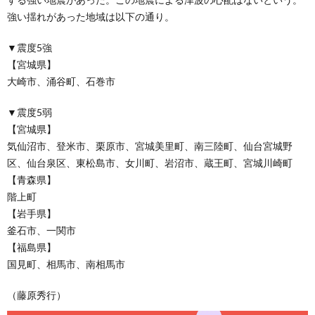
強い揺れがあった地域は以下の通り。
▼震度5強
【宮城県】
大崎市、涌谷町、石巻市
▼震度5弱
【宮城県】
気仙沼市、登米市、栗原市、宮城美里町、南三陸町、仙台宮城野
区、仙台泉区、東松島市、女川町、岩沼市、蔵王町、宮城川崎町
【青森県】
階上町
【岩手県】
釜石市、一関市
【福島県】
国見町、相馬市、南相馬市
（藤原秀行）