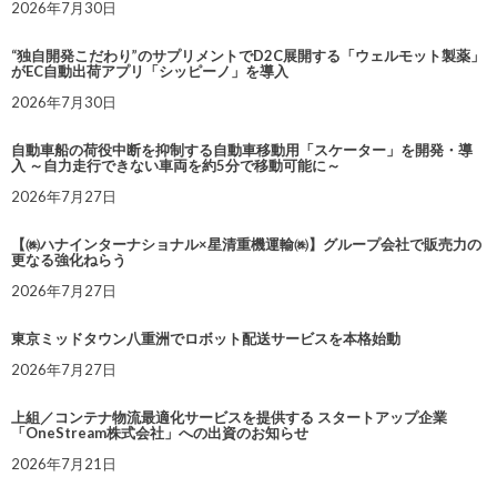
2026年7月30日
“独自開発こだわり”のサプリメントでD2C展開する「ウェルモット製薬」
がEC自動出荷アプリ「シッピーノ」を導入
2026年7月30日
自動車船の荷役中断を抑制する自動車移動用「スケーター」を開発・導
入 ～自力走行できない車両を約5分で移動可能に～
2026年7月27日
【㈱ハナインターナショナル×星清重機運輸㈱】グループ会社で販売力の
更なる強化ねらう
2026年7月27日
東京ミッドタウン八重洲でロボット配送サービスを本格始動
2026年7月27日
上組／コンテナ物流最適化サービスを提供する スタートアップ企業
「OneStream株式会社」への出資のお知らせ
2026年7月21日