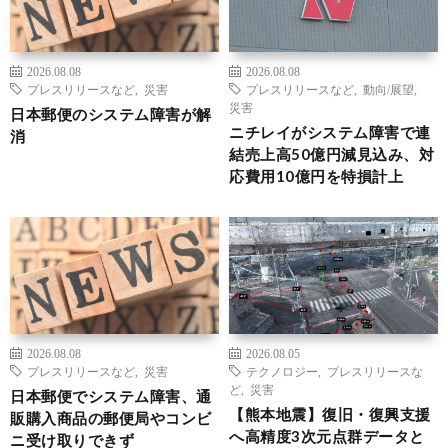
2026.08.08
2026.08.08
プレスリリースなど
,
災害
プレスリリースなど
,
動向/展望
,
災害
日本郵便のシステム障害が解
ニチレイがシステム障害で連
消
結売上高50億円減見込み、対
応費用10億円を特損計上
2026.08.08
2026.08.05
プレスリリースなど
,
災害
テクノロジー
,
プレスリリースな
ど
,
災害
日本郵便でシステム障害、通
【熊本地震】復旧・復興支援
販購入商品の郵便局やコンビ
へ高精度3次元点群データと
ニ受け取りできず