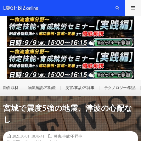
独自取材
物流施設/不動産
災害/事故/不祥事
テクノロジー/製品
宮城で震度5強の地震、津波の心配な
し
2021.05.01 10:46:41
災害/事故/不祥事