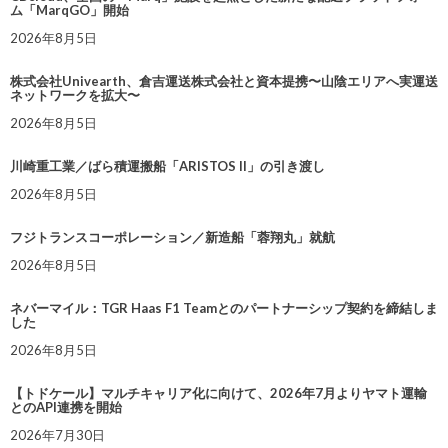
ム「MarqGO」開始
2026年8月5日
株式会社Univearth、倉吉運送株式会社と資本提携〜山陰エリアへ実運送
ネットワークを拡大〜
2026年8月5日
川崎重工業／ばら積運搬船「ARISTOS II」の引き渡し
2026年8月5日
フジトランスコーポレーション／新造船「蓉翔丸」就航
2026年8月5日
ネバーマイル：TGR Haas F1 Teamとのパートナーシップ契約を締結しま
した
2026年8月5日
【トドケール】マルチキャリア化に向けて、2026年7月よりヤマト運輸
とのAPI連携を開始
2026年7月30日