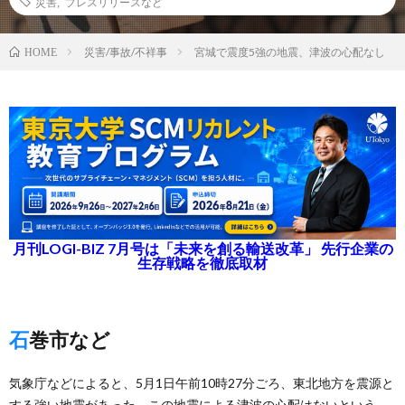
災害
,
プレスリリースなど
災害/事故/不祥事
宮城で震度5強の地震、津波の心配なし
HOME
月刊LOGI-BIZ 7月号は「未来を創る輸送改革」 先行企業の
生存戦略を徹底取材
石巻市など
気象庁などによると、5月1日午前10時27分ごろ、東北地方を震源と
する強い地震があった。この地震による津波の心配はないという。