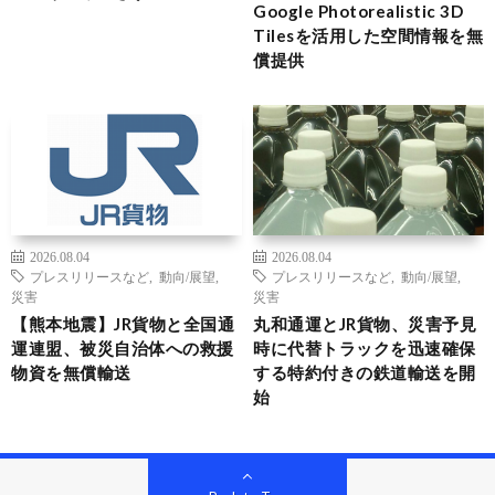
Google Photorealistic 3D
Tilesを活用した空間情報を無
償提供
2026.08.04
2026.08.04
プレスリリースなど
,
動向/展望
,
プレスリリースなど
,
動向/展望
,
災害
災害
【熊本地震】JR貨物と全国通
丸和通運とJR貨物、災害予見
運連盟、被災自治体への救援
時に代替トラックを迅速確保
物資を無償輸送
する特約付きの鉄道輸送を開
始