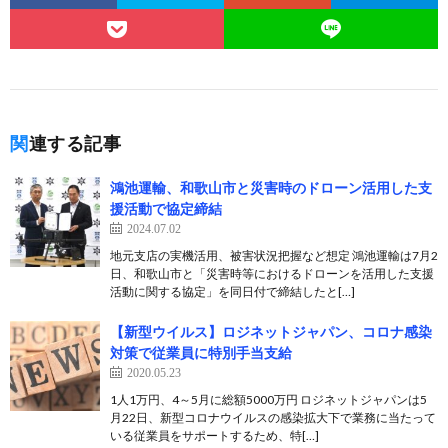
関連する記事
鴻池運輸、和歌山市と災害時のドローン活用した支
援活動で協定締結
2024.07.02
地元支店の実機活用、被害状況把握など想定 鴻池運輸は7月2
日、和歌山市と「災害時等におけるドローンを活用した支援
活動に関する協定」を同日付で締結したと[…]
【新型ウイルス】ロジネットジャパン、コロナ感染
対策で従業員に特別手当支給
2020.05.23
1人1万円、4～5月に総額5000万円 ロジネットジャパンは5
月22日、新型コロナウイルスの感染拡大下で業務に当たって
いる従業員をサポートするため、特[…]