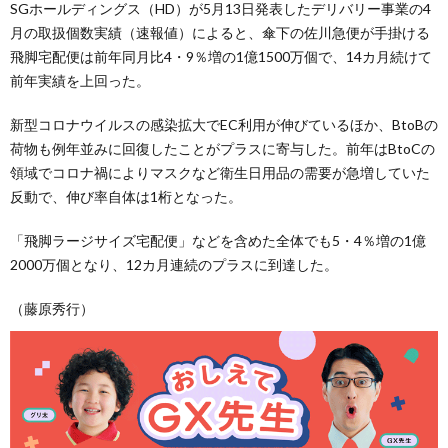
SGホールディングス（HD）が5月13日発表したデリバリー事業の4
月の取扱個数実績（速報値）によると、傘下の佐川急便が手掛ける
飛脚宅配便は前年同月比4・9％増の1億1500万個で、14カ月続けて
前年実績を上回った。
新型コロナウイルスの感染拡大でEC利用が伸びているほか、BtoBの
荷物も例年並みに回復したことがプラスに寄与した。前年はBtoCの
領域でコロナ禍によりマスクなど衛生日用品の需要が急増していた
反動で、伸び率自体は1桁となった。
「飛脚ラージサイズ宅配便」などを含めた全体でも5・4％増の1億
2000万個となり、12カ月連続のプラスに到達した。
（藤原秀行）