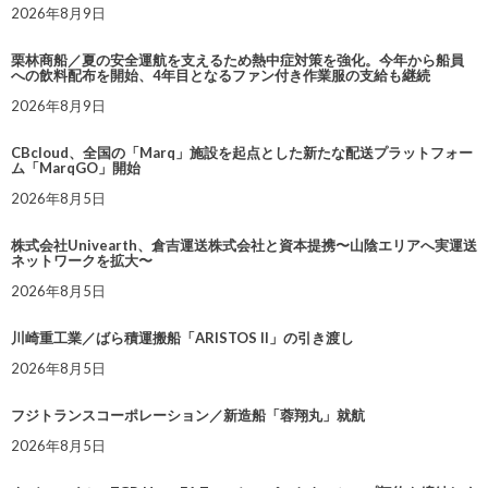
2026年8月9日
栗林商船／夏の安全運航を支えるため熱中症対策を強化。今年から船員
への飲料配布を開始、4年目となるファン付き作業服の支給も継続
2026年8月9日
CBcloud、全国の「Marq」施設を起点とした新たな配送プラットフォー
ム「MarqGO」開始
2026年8月5日
株式会社Univearth、倉吉運送株式会社と資本提携〜山陰エリアへ実運送
ネットワークを拡大〜
2026年8月5日
川崎重工業／ばら積運搬船「ARISTOS II」の引き渡し
2026年8月5日
フジトランスコーポレーション／新造船「蓉翔丸」就航
2026年8月5日