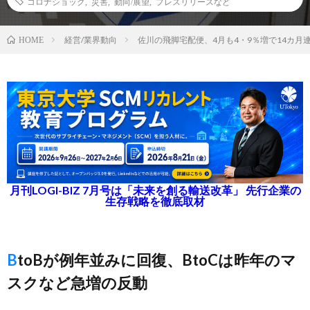
コロナショック
,
災害
,
動向/展望
,
プレスリリースなど
経営/業界動向
佐川の飛脚宅配便、4月も4・9％増で14カ月
HOME
月刊LOGI-BIZ 7月号は「未来を創る輸送改革」 先行企業の
生存戦略を徹底取材
BtoBが例年並みに回復、BtoCは昨年のマ
スクなど急増の反動