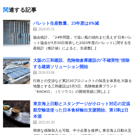
関連する記事
パレット生産数量、23年度は8%減
2024.05.31
協会統計、「24年問題」で追い風の傾向まだ見えず 日本パレ
ット協会が5月30日発表した2023年度のパレットに関する生
産統計（推計値）によると、生産数[…]
大阪の三和建設、危険物倉庫建設の“不確実性”排除
する建築ソリューション開始
2026.03.06
行政との交渉など累計20プロジェクトの知見を体系化 大阪を
地盤とする三和建設は3月5日、危険物倉庫ブランド
「RiSOKO」（リソウコ）の開発実績に関し[…]
東京海上日動とスタンデージが小ロット対応の定温
航空輸送使った日本食材輸出支援開始、第1弾は日
本酒
2023.03.20
簡便な保険加入も可能、中小企業を後押し 東京海上日動火災