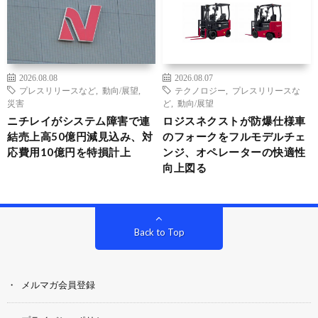
2026.08.08
2026.08.07
プレスリリースなど
,
動向/展望
,
テクノロジー
,
プレスリリースな
災害
ど
,
動向/展望
ニチレイがシステム障害で連
ロジスネクストが防爆仕様車
結売上高50億円減見込み、対
のフォークをフルモデルチェ
応費用10億円を特損計上
ンジ、オペレーターの快適性
向上図る
Back to Top
メルマガ会員登録